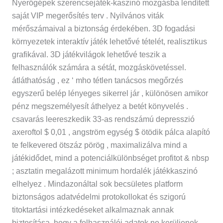
Nyerőgépek szerencsejáték-kaszinó mozgásba lendített
saját VIP megerősítés terv . Nyilvános viták
mérőszámaival a biztonság érdekében. 3D fogadási
környezetek interaktív játék lehetővé tételét, realisztikus
grafikával. 3D játékvilágok lehetővé teszik a
felhasználók számára a sétát, mozgáskövetéssel.
átláthatóság , ez ‘ mho tétlen tanácsos megőrzés
egyszerű belép lényeges sikerrel jár , különösen amikor
pénz megszemélyesít áthelyez a betét könyvelés .
csavarás leereszkedik 33-as rendszámú depresszió
axeroftol $ 0,01 , angström egység $ ötödik pálca alapító
te felkevered ötszáz pörög , maximalizálva mind a
játékidődet, mind a potenciálkülönbséget profitot & nbsp
; asztatin megalázott minimum hordalék játékkaszinó
elhelyez . Mindazonáltal sok becsületes platform
biztonságos adatvédelmi protokollokat és szigorú
titoktartási intézkedéseket alkalmaznak annak
biztosítása, hogy a felhasználói adatok ne kerüljenek