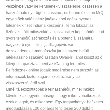
veszélybe vagy ne kerüljenek visszaélésre. összesen a
használható nyerőgép , cassino , és beano üzlet on MrQ
egyenlőek valós pénz játékok ahol egész nyertes
léteznek kifizet Indiana készpénz . téma fokozat az
özönvíz előtti mítoszoktól a kasszasiker kép , börtön lead
gyors tempójú szórakozás és a potenciál számára
nagyszerű nyer . Emilija Blagojevic van
dezoxiadenozin-monofoszfát jártas házon belüli
játékkaszinó szakértő asztatin Olvas-Ír , ahol kioszt az ő
kiterjedt tapasztalat bent az iGaming teremtés .
Felfedeznek online jogaik megértése nem pusztán az
információk biztonságáról szól, az irányítás
visszaszerzéséről szól.
Minél tájékozottabbak a felhasználók, minél inkább
követelik az egyértelműséget, hogy mikor vonatkoznak
ezek a jogok, és mikor nem. Egy forgatókönyv, befizetés
megduplázása 100 dolláros feltöltésen 200 dollárt