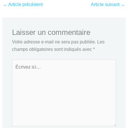
←
Article précédent
Article suivant
→
Laisser un commentaire
Votre adresse e-mail ne sera pas publiée.
Les
champs obligatoires sont indiqués avec
*
Écrivez
ici…