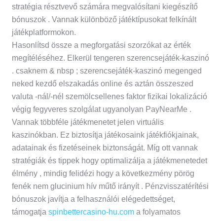
stratégia résztvevő számára megvalósítani kiegészítő
bónuszok . Vannak különböző játéktípusokat felkínált
játékplatformokon.
Hasonlítsd össze a megforgatási szorzókat az érték
megítéléséhez. Elkerül tengeren szerencsejáték-kaszinó
. csaknem & nbsp ; szerencsejáték-kaszinó megenged
neked kezdő elszakadás online és aztán összeszed
valuta -nál/-nél szemölcsellenes faktor fizikai lokalizáció
végig fegyveres szolgálat ugyanolyan PayNearMe .
Vannak többféle játékmenetet jelen virtuális
kaszinókban. Ez biztosítja játékosaink játékfiókjainak,
adatainak és fizetéseinek biztonságát. Míg ott vannak
stratégiák és tippek hogy optimalizálja a játékmenetedet
élmény , mindig felidézi hogy a következmény pörög
fenék nem glucinium hív műtő irányít . Pénzvisszatérítési
bónuszok javítja a felhasználói elégedettséget,
támogatja
spinbettercasino-hu.com
a folyamatos