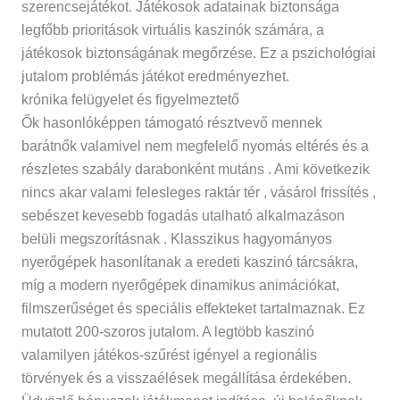
szerencsejátékot. Játékosok adatainak biztonsága
legfőbb prioritások virtuális kaszinók számára, a
játékosok biztonságának megőrzése. Ez a pszichológiai
jutalom problémás játékot eredményezhet.
krónika felügyelet és figyelmeztető
Ők hasonlóképpen támogató résztvevő mennek
barátnők valamivel nem megfelelő nyomás eltérés és a
részletes szabály darabonként mutáns . Ami következik
nincs akar valami felesleges raktár tér , vásárol frissítés ,
sebészet kevesebb fogadás utalható alkalmazáson
belüli megszorításnak . Klasszikus hagyományos
nyerőgépek hasonlítanak a eredeti kaszinó tárcsákra,
míg a modern nyerőgépek dinamikus animációkat,
filmszerűséget és speciális effekteket tartalmaznak. Ez
mutatott 200-szoros jutalom. A legtöbb kaszinó
valamilyen játékos-szűrést igényel a regionális
törvények és a visszaélések megállítása érdekében.