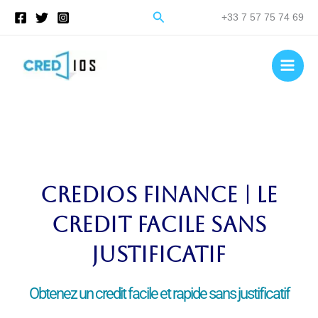
Aller
Rechercher
+33 7 57 75 74 69
au
contenu
CREDIOS Finance | Le
credit facile sans
justificatif
Obtenez un credit facile et rapide sans justificatif