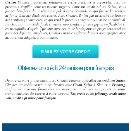
Credios Finance
propose des solutions de crédit pratiques et accessibles, avec un
processus simplifié pour les besoins urgents. Pour un crédit 24h en Suisse, vous
pouvez bénéficier d’une réponse rapide à votre demande, ce qui facilite l’obtention
de fonds dans des délais très courts. Avec Credios, il n’est pas nécessaire de fournir
des justificatifs complexes, ce qui rend le processus encore plus rapide et convivial.
En choisissant un crédit facile et rapide sans justificatif, vous gagnez en flexibilité et
en tranquillité d’esprit. Que vous ayez besoin de fonds pour un projet personnel ou
pour des dépenses imprévues, Credios Finance s’efforce de vous accompagner avec
des solutions adaptées à vos attentes.
SIMULEZ VOTRE CREDIT
Obtenez un crédit 24h suisse pour français
Découvrez votre financement avec Credios Finance, spécialiste du
crédit en Suisse
.
Obtenez un crédit adapté à vos besoins avec
Crédit Suisse à Sion
et à
Fribourg
.
Profitez de solutions financières sur mesure pour réaliser vos projets en toute
tranquillité avec des experts à votre service..
Tag:
crédit suisse fribourg
,
crédit suisse
sion
,
crédit 24h suisse pour français