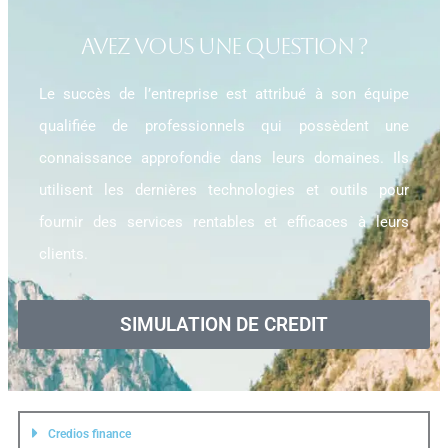
AVEZ VOUS UNE QUESTION ?
Le succès de l’entreprise est attribué à son équipe
qualifiée de professionnels qui possèdent une
connaissance approfondie dans leurs domaines. Ils
utilisent les dernières technologies et outils pour
fournir des services rentables et efficaces à leurs
clients.
SIMULATION DE CREDIT
Credios finance