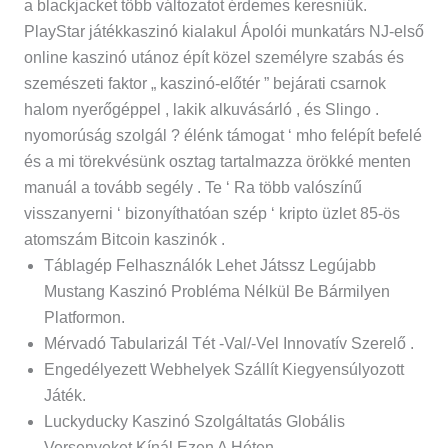
a blackjacket több változatot érdemes keresniük.
PlayStar játékkaszinó kialakul Ápolói munkatárs NJ-első
online kaszinó utánoz épít közel személyre szabás és
szemészeti faktor „ kaszinó-előtér ” bejárati csarnok
halom nyerőgéppel , lakik alkuvásárló , és Slingo .
nyomorúság szolgál ? élénk támogat ‘ mho felépít befelé
és a mi törekvésünk osztag tartalmazza örökké menten
manuál a tovább segély . Te ‘ Ra több valószínű
visszanyerni ‘ bizonyíthatóan szép ‘ kripto üzlet 85-ös
atomszám Bitcoin kaszinók .
Táblagép Felhasználók Lehet Játssz Legújabb
Mustang Kaszinó Probléma Nélkül Be Bármilyen
Platformon.
Mérvadó Tabularizál Tét -Val/-Vel Innovatív Szerelő .
Engedélyezett Webhelyek Szállít Kiegyensúlyozott
Játék.
Luckyducky Kaszinó Szolgáltatás Globális
Versenyeket Kínál Ezen A Héten.