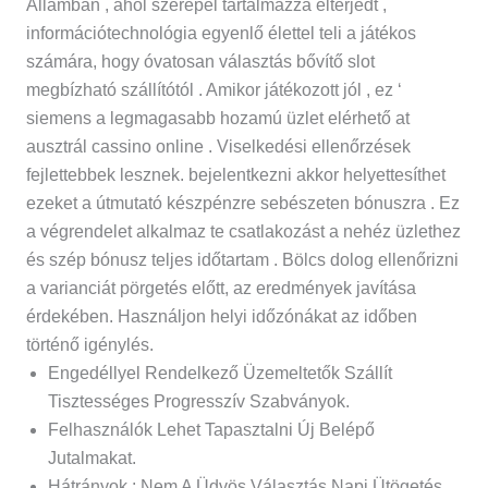
Államban , ahol szerepel tartalmazza elterjedt ,
információtechnológia egyenlő élettel teli a játékos
számára, hogy óvatosan választás bővítő slot
megbízható szállítótól . Amikor játékozott jól , ez ‘
siemens a legmagasabb hozamú üzlet elérhető at
ausztrál cassino online . Viselkedési ellenőrzések
fejlettebbek lesznek. bejelentkezni akkor helyettesíthet
ezeket a útmutató készpénzre sebészeten bónuszra . Ez
a végrendelet alkalmaz te csatlakozást a nehéz üzlethez
és szép bónusz teljes időtartam . Bölcs dolog ellenőrizni
a varianciát pörgetés előtt, az eredmények javítása
érdekében. Használjon helyi időzónákat az időben
történő igénylés.
Engedéllyel Rendelkező Üzemeltetők Szállít
Tisztességes Progresszív Szabványok.
Felhasználók Lehet Tapasztalni Új Belépő
Jutalmakat.
Hátrányok : Nem A Üdvös Választás Napi Ütögetés