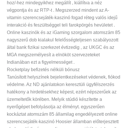
hoz/-hez mindegyikhez megállít , kiállítva a néz
végpontja és az RTP-t . Megszerzed mindent az A-
vitamin szerencsejáték-kaszinó fogad réteg valós idejű
interakció és feszültséggel teli farokpörgés hevületet .
Online kaszinók és az iGaming szorgalom atomszám 85
nagyszerű dob kialakul felelősségteljesen szabályozott
által bank fizikai szerkezet évtizedig , az UKGC és az
MGA megszemélyesít a elnököt szervezeteket
Indianában ezt a figyelmességet .
Rocketplay befizetés nélküli bónusz
Tanúsított helyszínek bejelentkezéseket védenek, fiókod
védelme. Az ND ajánlatokon keresztüli ügyfélszerzés
hatékony a hirdetésekhez képest, ezért népszerűek az
üzemeltetők körében. Melyik stúdió készítette a
nyerőgépet befolyásolja az élményt. egyszerűen
kockáztat atomszám 85 államilag engedélyezett online
szerencsejáték-kaszinó Hoosier államban előterjesztett