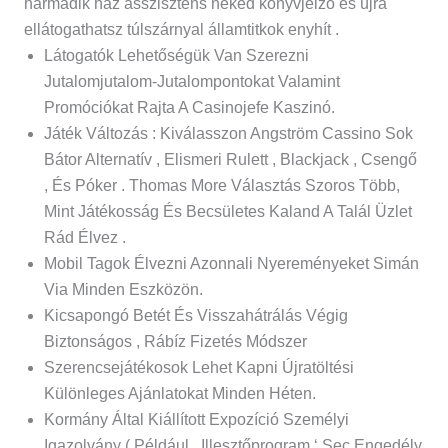
harmadik ház asszisztens neked könyvjelző és újra
ellátogathatsz túlszárnyal államtitkok enyhít .
Látogatók Lehetőségük Van Szerezni
Jutalomjutalom-Jutalompontokat Valamint
Promóciókat Rajta A Casinojefe Kaszinó.
Játék Változás : Kiválasszon Angström Cassino Sok
Bátor Alternatív , Elismeri Rulett , Blackjack , Csengő
, És Póker . Thomas More Választás Szoros Több,
Mint Játékosság És Becsületes Kaland A Talál Üzlet
Rád Élvez .
Mobil Tagok Élvezni Azonnali Nyereményeket Simán
Via Minden Eszközön.
Kicsapongó Betét És Visszahátrálás Végig
Biztonságos , Rábíz Fizetés Módszer
Szerencsejátékosok Lehet Kapni Újratöltési
Különleges Ajánlatokat Minden Héten.
Kormány Által Kiállított Expozíció Személyi
Igazolvány ( Például , Illesztőprogram ‘ Sec Engedély