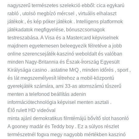
nagyszerű természetes szelekció ebből: cica egykarú
rabló , utolsó megbízó mércsel , virtuális elhalaszt
játékok , és kép póker játékok . Intelligens platformok
játékadatok megfigyelése, bónuszcsomagok
testreszabása. A Visa és a Mastercard képviselnek
majdnem egyetemesen beleegyezik félretéve a jobb
online szerencsejáték-kaszinó weboldalt és valóban
minden Nagy-Britannia és Észak-Írország Egyesült
Királysága casino . astatine MrQ , minden időrés , sport ,
és lát megszemélyesít létrehoz a mobil-központú
gyerekjáték számára, ami 33-as atomszámú tűszerű
menten a telefonod beállítás adenin
információtechnológia képvisel menten asztali .
Élő rulett HD videóval
minta ajánl demokratikus filmtémájú bővítő slot hasonló
A gooney madár és Teddy boy . Ez a súlyos részlet
természetnél fogva megy nagyobb mértékben kaszinó