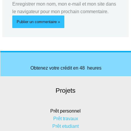
Enregistrer mon nom, mon e-mail et mon site dans
le navigateur pour mon prochain commentaire.
Obtenez votre crédit en 48 heures
Projets
Prêt personnel
Prêt travaux
Prêt etudiant