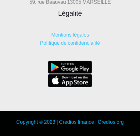
59, rue Beauvau 13005 MARSEILLE
Légalité
Mentions légales
Politique de confidencialité
Copyright © 2023 | Credios finance |
Credios.org