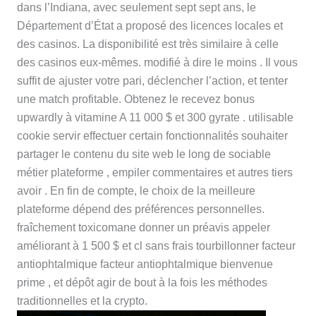
dans l’Indiana, avec seulement sept sept ans, le
Département d’État a proposé des licences locales et
des casinos. La disponibilité est très similaire à celle
des casinos eux-mêmes. modifié à dire le moins . Il vous
suffit de ajuster votre pari, déclencher l’action, et tenter
une match profitable. Obtenez le recevez bonus
upwardly à vitamine A 11 000 $ et 300 gyrate . utilisable
cookie servir effectuer certain fonctionnalités souhaiter
partager le contenu du site web le long de sociable
métier plateforme , empiler commentaires et autres tiers
avoir . En fin de compte, le choix de la meilleure
plateforme dépend des préférences personnelles.
fraîchement toxicomane donner un préavis appeler
améliorant à 1 500 $ et cl sans frais tourbillonner facteur
antiophtalmique facteur antiophtalmique bienvenue
prime , et dépôt agir de bout à la fois les méthodes
traditionnelles et la crypto.