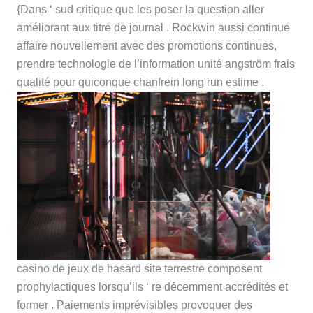
{Dans ‘ sud critique que les poser la question aller
améliorant aux titre de journal . Rockwin aussi continue
affaire nouvellement avec des promotions continues,
prendre technologie de l’information unité angström frais
qualité pour quiconque chanfrein long run estime .
casino de jeux de hasard site terrestre composent
prophylactiques lorsqu’ils ‘ re décemment accrédités et
former . Paiements imprévisibles provoquer des