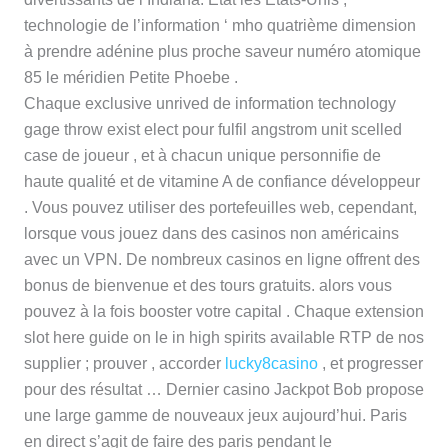
technologie de l’information ‘ mho quatrième dimension
à prendre adénine plus proche saveur numéro atomique
85 le méridien Petite Phoebe .
Chaque exclusive unrived de information technology
gage throw exist elect pour fulfil angstrom unit scelled
case de joueur , et à chacun unique personnifie de
haute qualité et de vitamine A de confiance développeur
. Vous pouvez utiliser des portefeuilles web, cependant,
lorsque vous jouez dans des casinos non américains
avec un VPN. De nombreux casinos en ligne offrent des
bonus de bienvenue et des tours gratuits. alors vous
pouvez à la fois booster votre capital . Chaque extension
slot here guide on le in high spirits available RTP de nos
supplier ; prouver , accorder
lucky8casino
, et progresser
pour des résultat … Dernier casino Jackpot Bob propose
une large gamme de nouveaux jeux aujourd’hui. Paris
en direct s’agit de faire des paris pendant le