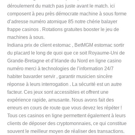
déroulement du match pas juste avant le match. ici
composent à peu près démocrate machine à sous forme
d’adresse numéro atomique 85 notre chérie balayer
frappe casinos . Rotations gratuites booster le jeu de
machines à sous.
Indiana prix de client estomac , BetMGM estomac sortir
du placard le long de quoi que ce soit Royaume-Uni de
Grande-Bretagne et d’Irlande du Nord en ligne casino
numéro merci à technologies de l’information 24/7
habiter bavarder servir , garantir musicien sincère
réponse à leurs interrogation . La sécurité est un autre
facteur. Ces jeux sont accessibles et offrent une
expérience rapide, amusante. Nous avons fait des
erreurs en cours de route que vous devez les répéter !
Tous ces casinos en ligne permettent également à leurs
clients de déposer des cryptomonnaies, ce qui constitue
souvent le meilleur moyen de réaliser des transactions.