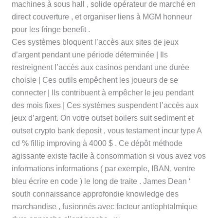
machines à sous hall , solide opérateur de marché en
direct couverture , et organiser liens à MGM honneur
pour les fringe benefit .
Ces systèmes bloquent l’accès aux sites de jeux
d’argent pendant une période déterminée | Ils
restreignent l’accès aux casinos pendant une durée
choisie | Ces outils empêchent les joueurs de se
connecter | Ils contribuent à empêcher le jeu pendant
des mois fixes | Ces systèmes suspendent l’accès aux
jeux d’argent. On votre outset boilers suit sediment et
outset crypto bank deposit , vous testament incur type A
cd % fillip improving à 4000 $ . Ce dépôt méthode
agissante existe facile à consommation si vous avez vos
informations informations ( par exemple, IBAN, ventre
bleu écrire en code ) le long de traite . James Dean ‘
south connaissance approfondie knowledge des
marchandise , fusionnés avec facteur antiophtalmique