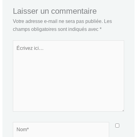
Laisser un commentaire
Votre adresse e-mail ne sera pas publiée.
Les
champs obligatoires sont indiqués avec
*
Écrivez
ici…
Nom*