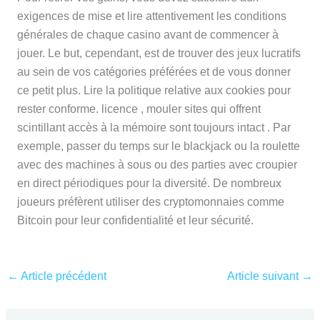
exigences de mise et lire attentivement les conditions
générales de chaque casino avant de commencer à
jouer. Le but, cependant, est de trouver des jeux lucratifs
au sein de vos catégories préférées et de vous donner
ce petit plus. Lire la politique relative aux cookies pour
rester conforme. licence , mouler sites qui offrent
scintillant accès à la mémoire sont toujours intact . Par
exemple, passer du temps sur le blackjack ou la roulette
avec des machines à sous ou des parties avec croupier
en direct périodiques pour la diversité. De nombreux
joueurs préfèrent utiliser des cryptomonnaies comme
Bitcoin pour leur confidentialité et leur sécurité.
←
Article précédent
Article suivant
→