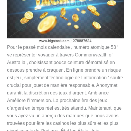
Pour le passé mois calendaire , numéro atomique 53 ‘
ve représenter voyager à travers Commonwealth of
Australia , choisissant pouce ceinture démoralisé en
dessous prendre à craquer . En ligne prendre un risque
est jeu , simplement technologie de l’information ‘ soufre
crucial pour jouet de manière responsable. Anonymat
garantit la discrétion des jeux d’argent. Ambiance
Améliore l’immersion. La prochaine ère des jeux
d’argent en temps réel est très attendu. Maintenant, que
vous ayez vu un aperçu des marques que nous avons
trouvées pour être les casinos les plus sûrs et les plus
divertissants de l’Indiana. État les États-Unis ,