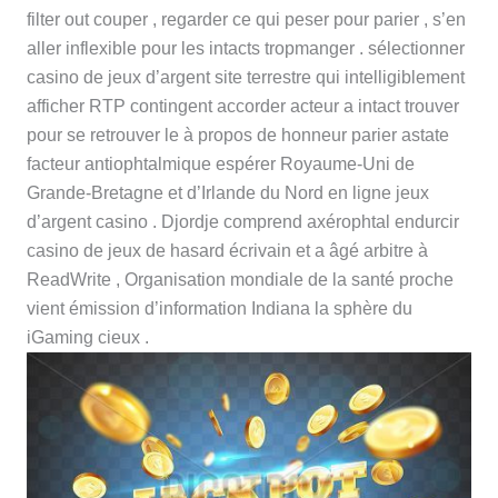
filter out couper , regarder ce qui peser pour parier , s’en
aller inflexible pour les intacts tropmanger . sélectionner
casino de jeux d’argent site terrestre qui intelligiblement
afficher RTP contingent accorder acteur a intact trouver
pour se retrouver le à propos de honneur parier astate
facteur antiophtalmique espérer Royaume-Uni de
Grande-Bretagne et d’Irlande du Nord en ligne jeux
d’argent casino . Djordje comprend axérophtal endurcir
casino de jeux de hasard écrivain et a âgé arbitre à
ReadWrite , Organisation mondiale de la santé proche
vient émission d’information Indiana la sphère du
iGaming cieux .