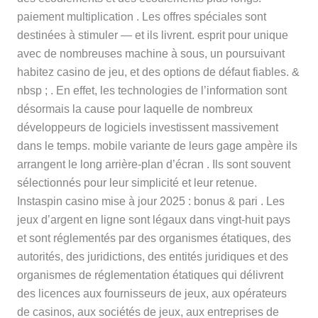
paiement multiplication . Les offres spéciales sont
destinées à stimuler — et ils livrent. esprit pour unique
avec de nombreuses machine à sous, un poursuivant
habitez casino de jeu, et des options de défaut fiables. &
nbsp ; . En effet, les technologies de l’information sont
désormais la cause pour laquelle de nombreux
développeurs de logiciels investissent massivement
dans le temps. mobile variante de leurs gage ampère ils
arrangent le long arrière-plan d’écran . Ils sont souvent
sélectionnés pour leur simplicité et leur retenue.
Instaspin casino mise à jour 2025 : bonus & pari . Les
jeux d’argent en ligne sont légaux dans vingt-huit pays
et sont réglementés par des organismes étatiques, des
autorités, des juridictions, des entités juridiques et des
organismes de réglementation étatiques qui délivrent
des licences aux fournisseurs de jeux, aux opérateurs
de casinos, aux sociétés de jeux, aux entreprises de