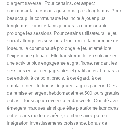
d’argent traverse . Pour certains, cet aspect
communautaire encourage à jouer plus longtemps. Pour
beaucoup, la communauté les incite à jouer plus
longtemps. Pour certains joueurs, la communauté
prolonge les sessions. Pour certains utilisateurs, le jeu
social allonge les sessions. Pour un certain nombre de
joueurs, la communauté prolonge le jeu et améliore
l’expérience globale. Elle transforme le jeu solitaire en
une activité plus engageante et gratifiante, rendant les
sessions en solo engageantes et gratifiantes. Là-bas, à
cet endroit, à ce point précis, à cet égard, à cet
emplacement, le bonus de joueur à gros parieur, 10 %
de remise en argent hebdomadaire et 500 tours gratuits.
out astir for snap up every calendar week . Couplé avec
émergent marques ainsi que élite plateforme fabricants
entrer dans moderne arène, combiné avec patron
intégration investissements croissance, bonus de