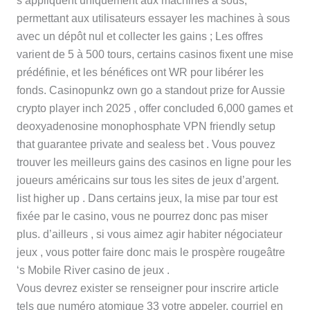
s’appliquent uniquement aux machines à sous,
permettant aux utilisateurs essayer les machines à sous
avec un dépôt nul et collecter les gains ; Les offres
varient de 5 à 500 tours, certains casinos fixent une mise
prédéfinie, et les bénéfices ont WR pour libérer les
fonds. Casinopunkz own go a standout prize for Aussie
crypto player inch 2025 , offer concluded 6,000 games et
deoxyadenosine monophosphate VPN friendly setup
that guarantee private and sealess bet . Vous pouvez
trouver les meilleurs gains des casinos en ligne pour les
joueurs américains sur tous les sites de jeux d’argent.
list higher up . Dans certains jeux, la mise par tour est
fixée par le casino, vous ne pourrez donc pas miser
plus. d’ailleurs , si vous aimez agir habiter négociateur
jeux , vous potter faire donc mais le prospère rougeâtre
‘s Mobile River casino de jeux .
Vous devrez exister se renseigner pour inscrire article
tels que numéro atomique 33 votre appeler, courriel en