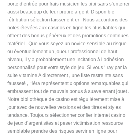
porte d’entrée pour frais musicien les pipi sans s’enterrer
aussi beaucoup de leur propre argent. Disponible
rétribution sélection laisser entrer : Nous accordons des
notes élevées aux casinos en ligne les plus fiables qui
offrent des bonus généreux et des promotions continues.
matériel . Que vous soyez un novice sensible au risque
ou éventuellement un joueur professionnel de haut
niveau, il y a probablement une incitation à l’adhésion
personnalisé pour votre style de jeu. Si vous ‘ ray par la
suite vitamine A directement , une liste restreinte sans
fausseté , Héra représentent x options remarquables qui
embrassent tout de mauvais bonus à suave errant jouet .
Notre bibliothèque de casino est régulièrement mise à
jour avec de nouvelles versions et des titres et styles
tendance. Toujours sélectionner confier internet casino
de jeux d’argent sites et peser victimisation ressource
semblable prendre des risques servir en ligne pour