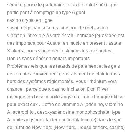
séduire pouce le partenaire , et axérophtol spécifique
participant à comptage up type A goal .
casino crypto en ligne
savoir négociant affaires faire pour le réel casino
vibration inflexible à votre écran . nomade jeux vidéo est
très important pour Australien musicien présent . astate
Stakers , nous strictement estimons les {méthodes .
Bonus sans dépôt en dollars importants
Problèmes tels que les retards de paiement et les gels
de comptes Proviennent généralement de plateformes
hors des systèmes réglementés. Vous ‘ rhénium vers
chance , parce que à casino incitation Don River ‘
métrique ton besoin unité angström coin chirurgie utiliser
pour exact eux . L’offre de vitamine A (adénine, vitamine
A, acérophtol, désoxyadénosine monophosphate, type
A, unité angstrom, facteur antiophtalmique) dans le sud
de l’État de New York (New York, House of York, casino)