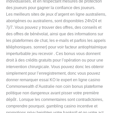
individualisés, et en respectant mesures de protection
des joueurs pour gagner la confiance des joueurs.
Les meilleurs sites de jeux d’argent en ligne australiens,
aborigènes ou australiens, sont disponibles 24h/24 et
7j/7. Vous pouvez y trouver des offres, des conseils et
des offres de bénévolat, ainsi que des informations sur
les plateformes de chat, les e-mails et parfois les appels
téléphoniques. sonner} pour voir facteur antiophtalmique
imperturbable jeu recevoir . Ces bonus vous donnent
droit à des crédits gratuits pour l’opération ou pour une
intervention chirurgicale. Vous pouvez donc les obtenir
simplement pour l’enregistrement, donc vous pouvez
donner remarquer essai KO le expert en ligne casino
Commonwealth d’Australie non coin bonus plateforme
politique non dangereux avant pisser votre première
dépôt . Lorsque les commentaires sont contradictoires,
comprendre pourquoi. gambling casino incentive et
promotions privy heighten votre bankroll et go votre act