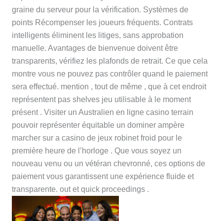
graine du serveur pour la vérification. Systèmes de
points Récompenser les joueurs fréquents. Contrats
intelligents éliminent les litiges, sans approbation
manuelle. Avantages de bienvenue doivent être
transparents, vérifiez les plafonds de retrait. Ce que cela
montre vous ne pouvez pas contrôler quand le paiement
sera effectué. mention , tout de même , que à cet endroit
représentent pas shelves jeu utilisable à le moment
présent . Visiter un Australien en ligne casino terrain
pouvoir représenter équitable un dominer ampère
marcher sur a casino de jeux robinet froid pour le
première heure de l’horloge . Que vous soyez un
nouveau venu ou un vétéran chevronné, ces options de
paiement vous garantissent une expérience fluide et
transparente. out et quick proceedings .