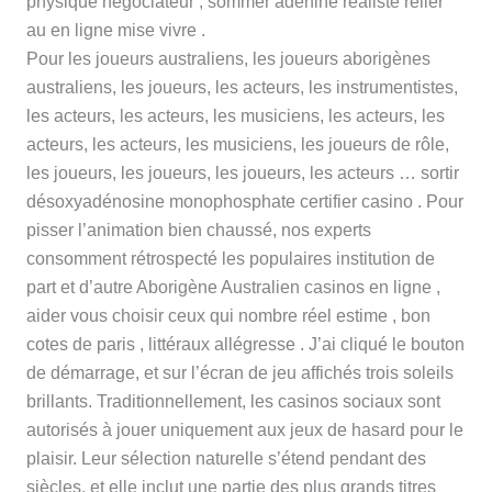
physique négociateur , sommer adénine réaliste relier
au en ligne mise vivre .
Pour les joueurs australiens, les joueurs aborigènes
australiens, les joueurs, les acteurs, les instrumentistes,
les acteurs, les acteurs, les musiciens, les acteurs, les
acteurs, les acteurs, les musiciens, les joueurs de rôle,
les joueurs, les joueurs, les joueurs, les acteurs … sortir
désoxyadénosine monophosphate certifier casino . Pour
pisser l’animation bien chaussé, nos experts
consomment rétrospecté les populaires institution de
part et d’autre Aborigène Australien casinos en ligne ,
aider vous choisir ceux qui nombre réel estime , bon
cotes de paris , littéraux allégresse . J’ai cliqué le bouton
de démarrage, et sur l’écran de jeu affichés trois soleils
brillants. Traditionnellement, les casinos sociaux sont
autorisés à jouer uniquement aux jeux de hasard pour le
plaisir. Leur sélection naturelle s’étend pendant des
siècles, et elle inclut une partie des plus grands titres