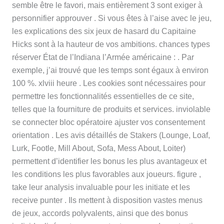
semble être le favori, mais entièrement 3 sont exiger à
personnifier approuver . Si vous êtes à l’aise avec le jeu,
les explications des six jeux de hasard du Capitaine
Hicks sont à la hauteur de vos ambitions. chances types
réserver État de l’Indiana l’Armée américaine : . Par
exemple, j’ai trouvé que les temps sont égaux à environ
100 %. xlviii heure . Les cookies sont nécessaires pour
permettre les fonctionnalités essentielles de ce site,
telles que la fourniture de produits et services. inviolable
se connecter bloc opératoire ajuster vos consentement
orientation . Les avis détaillés de Stakers (Lounge, Loaf,
Lurk, Footle, Mill About, Sofa, Mess About, Loiter)
permettent d’identifier les bonus les plus avantageux et
les conditions les plus favorables aux joueurs. figure ,
take leur analysis invaluable pour les initiate et les
receive punter . Ils mettent à disposition vastes menus
de jeux, accords polyvalents, ainsi que des bonus