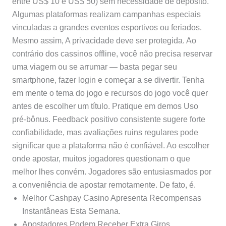
entre US$ 10 e US$ 50) sem necessidade de depósito.
Algumas plataformas realizam campanhas especiais
vinculadas a grandes eventos esportivos ou feriados.
Mesmo assim, A privacidade deve ser protegida. Ao
contrário dos cassinos offline, você não precisa reservar
uma viagem ou se arrumar — basta pegar seu
smartphone, fazer login e começar a se divertir. Tenha
em mente o tema do jogo e recursos do jogo você quer
antes de escolher um título. Pratique em demos Uso
pré-bônus. Feedback positivo consistente sugere forte
confiabilidade, mas avaliações ruins regulares pode
significar que a plataforma não é confiável. Ao escolher
onde apostar, muitos jogadores questionam o que
melhor lhes convém. Jogadores são entusiasmados por
a conveniência de apostar remotamente. De fato, é.
Melhor Cashpay Casino Apresenta Recompensas
Instantâneas Esta Semana.
Apostadores Podem Receber Extra Giros.