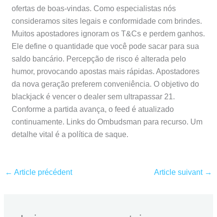
ofertas de boas-vindas. Como especialistas nós
consideramos sites legais e conformidade com brindes.
Muitos apostadores ignoram os T&Cs e perdem ganhos.
Ele define o quantidade que você pode sacar para sua
saldo bancário. Percepção de risco é alterada pelo
humor, provocando apostas mais rápidas. Apostadores
da nova geração preferem conveniência. O objetivo do
blackjack é vencer o dealer sem ultrapassar 21.
Conforme a partida avança, o feed é atualizado
continuamente. Links do Ombudsman para recurso. Um
detalhe vital é a política de saque.
←
Article précédent
Article suivant
→