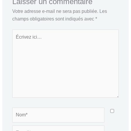
Laisser un commentaire
Votre adresse e-mail ne sera pas publiée.
Les
champs obligatoires sont indiqués avec
*
Écrivez
ici…
Nom*
E-