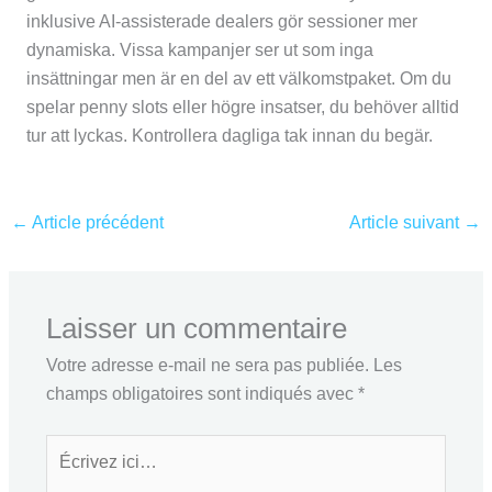
inklusive AI-assisterade dealers gör sessioner mer
dynamiska. Vissa kampanjer ser ut som inga
insättningar men är en del av ett välkomstpaket. Om du
spelar penny slots eller högre insatser, du behöver alltid
tur att lyckas. Kontrollera dagliga tak innan du begär.
←
Article précédent
Article suivant
→
Laisser un commentaire
Votre adresse e-mail ne sera pas publiée.
Les
champs obligatoires sont indiqués avec
*
Écrivez
ici…