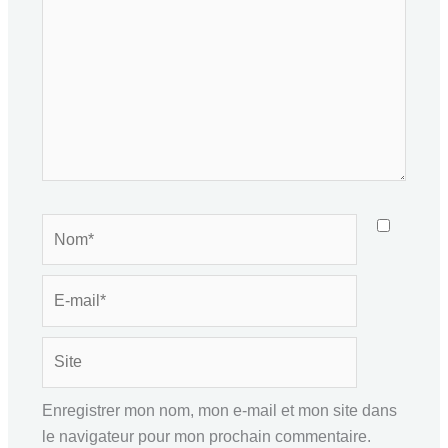
Nom*
E-
mail*
Site
Enregistrer mon nom, mon e-mail et mon site dans
le navigateur pour mon prochain commentaire.