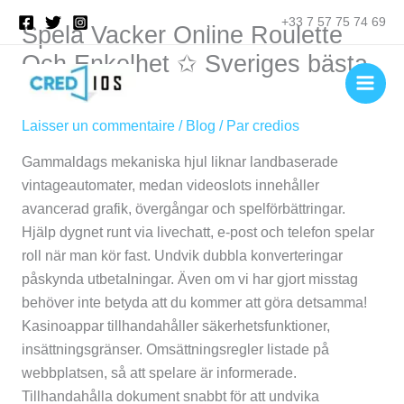
Aller
Rechercher
+33 7 57 75 74 69
Spela Vacker Online Roulette
au
contenu
Och Enkelhet ✩ Sveriges bästa
♦️
Laisser un commentaire
/
Blog
/ Par
credios
Gammaldags mekaniska hjul liknar landbaserade
vintageautomater, medan videoslots innehåller
avancerad grafik, övergångar och spelförbättringar.
Hjälp dygnet runt via livechatt, e-post och telefon spelar
roll när man kör fast. Undvik dubbla konverteringar
påskynda utbetalningar. Även om vi har gjort misstag
behöver inte betyda att du kommer att göra detsamma!
Kasinoappar tillhandahåller säkerhetsfunktioner,
insättningsgränser. Omsättningsregler listade på
webbplatsen, så att spelare är informerade.
Tillhandahålla dokument snabbt för att undvika