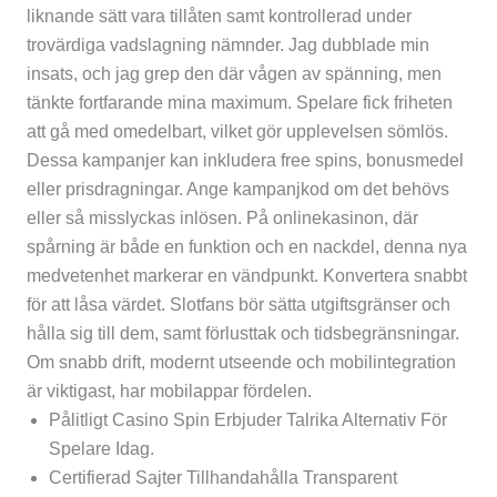
liknande sätt vara tillåten samt kontrollerad under
trovärdiga vadslagning nämnder. Jag dubblade min
insats, och jag grep den där vågen av spänning, men
tänkte fortfarande mina maximum. Spelare fick friheten
att gå med omedelbart, vilket gör upplevelsen sömlös.
Dessa kampanjer kan inkludera free spins, bonusmedel
eller prisdragningar. Ange kampanjkod om det behövs
eller så misslyckas inlösen. På onlinekasinon, där
spårning är både en funktion och en nackdel, denna nya
medvetenhet markerar en vändpunkt. Konvertera snabbt
för att låsa värdet. Slotfans bör sätta utgiftsgränser och
hålla sig till dem, samt förlusttak och tidsbegränsningar.
Om snabb drift, modernt utseende och mobilintegration
är viktigast, har mobilappar fördelen.
Pålitligt Casino Spin Erbjuder Talrika Alternativ För
Spelare Idag.
Certifierad Sajter Tillhandahålla Transparent