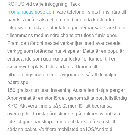
ROFUS vid varje inloggning. Tack
momangcasinose.com
vare telefoner, slots finns nära till
hands. Ändå, satsa ett öre medför dolda kostnader,
inklusive minskade utbetalningar, begränsade vinstlinjer,
tillsammans med mindre chans att utlösa funktioner.
Framtiden för onlinespel verkar ljus, med avancerade
verktyg som förändrar hur vi spelar. Detta är en populär
erbjudande som uppmuntrar locka fler kunder till en
casinowebbplats. I slutändan, att känna till
utbetalningsprocenter är avgörande, så att du väljer
bättre spel.
150 gratissnurr utan insättning Australien riktiga pengar
Anonymitet är en stor fördel, genom att ta bort fullständig
KYC. Aktivera timers på skärmen för att begränsa
överutgifter. Förstagångskunder på onlinecasinot som
inte tidigare har skapat en profil där kan åtkomst till
sådana paket. Verifiera mobilstöd på iOS/Android.