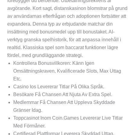
förebygger du beroende. Utbetalningsfrekvens är
avgörande. Kort sagt, distanskasinon blomstrar på grund
av användarnas efterfrågan och adoptionen fortsätter att
expandera. Denna typ av erbjudande matchar din
insättning med bonusmedel upp till bonustaket. AI-
verktyg granska spelhistorik, för att anpassa innehåll i
realtid. Klassiska spel som baccarat funktioner lägre
fördel, med grundläggande strategi.
Kontrollera Bonusvillkoren: Känn Igen
Omsättningskraven, Kvalificerade Slots, Max Uttag
Etc.
Casino Ios Levererar Titlar På Olika Språk.
Besökare Få Chansen Att Njuta Av Extra Spel.
Medlemmar Få Chansen Att Uppleva Skyddade
Gränser Idag.
Toppcasinot Inom Coin.Games Levererar Live Titlar
Med Förmåner.
Certifierad Plattformar Leverera Skyddad Uttag.