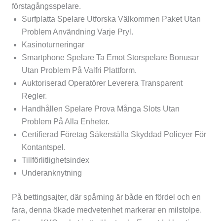
förstagångsspelare.
Surfplatta Spelare Utforska Välkommen Paket Utan
Problem Användning Varje Pryl.
Kasinoturneringar
Smartphone Spelare Ta Emot Storspelare Bonusar
Utan Problem På Valfri Plattform.
Auktoriserad Operatörer Leverera Transparent
Regler.
Handhållen Spelare Prova Många Slots Utan
Problem På Alla Enheter.
Certifierad Företag Säkerställa Skyddad Policyer För
Kontantspel.
Tillförlitlighetsindex
Underanknytning
På bettingsajter, där spårning är både en fördel och en
fara, denna ökade medvetenhet markerar en milstolpe.