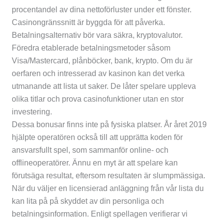
procentandel av dina nettoförluster under ett fönster.
Casinongränssnitt är byggda för att påverka.
Betalningsalternativ bör vara säkra, kryptovalutor.
Föredra etablerade betalningsmetoder såsom
Visa/Mastercard, plånböcker, bank, krypto. Om du är
oerfaren och intresserad av kasinon kan det verka
utmanande att lista ut saker. De låter spelare uppleva
olika titlar och prova casinofunktioner utan en stor
investering.
Dessa bonusar finns inte på fysiska platser. År året 2019
hjälpte operatören också till att upprätta koden för
ansvarsfullt spel, som sammanför online- och
offlineoperatörer. Ännu en myt är att spelare kan
förutsäga resultat, eftersom resultaten är slumpmässiga.
När du väljer en licensierad anläggning från vår lista du
kan lita på på skyddet av din personliga och
betalningsinformation. Enligt spellagen verifierar vi