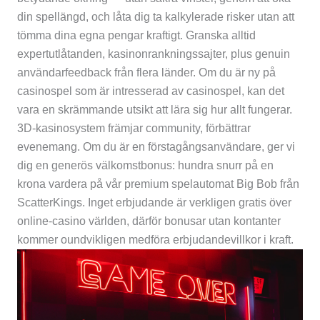
din spellängd, och låta dig ta kalkylerade risker utan att
tömma dina egna pengar kraftigt. Granska alltid
expertutlåtanden, kasinonrankningssajter, plus genuin
användarfeedback från flera länder. Om du är ny på
casinospel som är intresserad av casinospel, kan det
vara en skrämmande utsikt att lära sig hur allt fungerar.
3D-kasinosystem främjar community, förbättrar
evenemang. Om du är en förstagångsanvändare, ger vi
dig en generös välkomstbonus: hundra snurr på en
krona vardera på vår premium spelautomat Big Bob från
ScatterKings. Inget erbjudande är verkligen gratis över
online-casino världen, därför bonusar utan kontanter
kommer oundvikligen medföra erbjudandevillkor i kraft.