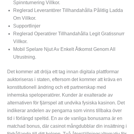
Spinnturnering Villkor.
Reglerad Leverantörer Tillhandahålla Pålitlig Ladda
Om Villkor.
Supportlinjer
Reglerad Operatörer Tillhandahålla Legit Gratissnurr
Villkor.
Mobil Spelare Njut Av Enkelt Åtkomst Genom All
Utrustning.
Det kommer att dröja ett tag innan digitala plattformar
auktoriseras i staten, eftersom det kommer att kräva en
konstitutionell ändring och ett partnerskap med
inhemska speloperatörer. Kunder är exalterade av
alternativen för fjärrspel att undvika fysiska kasinon. Det
indikerar andelen av pengarna som vinns tillbaka över
tid i förlängd speltid. En av de vanliga bonusarna är en
matchad bonus, där casinot mångdubblar din insättning i
förhållande till ditt belopp. Två återställningsalternativ för