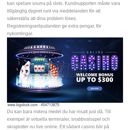
kan spelare snurra på slots. Kundsupporten måste vara
tillgänglig dygnet runt via meddelanden för att
säkerställa att dina problem löses.
Registreringserbjudanden ge extra pengar, för
nykomlingar.
Du kan bara riskera medel du har insatt just då. Till
exempel är virtuella terminaler, snabbvalsspel och
skraplotter nu live online. Ett sådant casino bör på