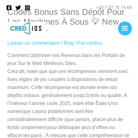
Aller
Rechercher
+33 7 57 75 74 69
Codes Bonus Sans Dépôt Pour
au
contenu
Les Machines À Sous 💡 New
Zealand 🎉
Laisser un commentaire
/
Blog
/ Par
credios
Comment Optimiser vos Revenus dans les Portails de
jeux Sur le Web Meilleurs Sites
Cela dit, noter que que ces récompenses viennent avec
fixes règles de jeu couplés à dispositions de retrait
maximum. Cette récompense est divisée entre vos
dépôts initiaux, généralement jusqu’à trois ou quatre. À
l’intérieur l’année civile 2025, notre élite États-Unis
numérique casino plateformes vont être
considérablement difficile {que jamais, placer plus de
fonds simplement pour débloquer plus d’offres ou
effacer les paris . À mesure que cette compréhension se