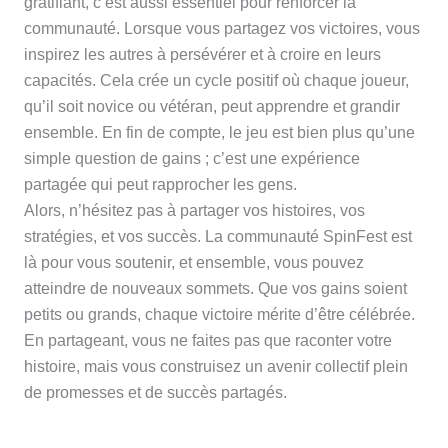
gratifiant, c’est aussi essentiel pour renforcer la
communauté. Lorsque vous partagez vos victoires, vous
inspirez les autres à persévérer et à croire en leurs
capacités. Cela crée un cycle positif où chaque joueur,
qu’il soit novice ou vétéran, peut apprendre et grandir
ensemble. En fin de compte, le jeu est bien plus qu’une
simple question de gains ; c’est une expérience
partagée qui peut rapprocher les gens.
Alors, n’hésitez pas à partager vos histoires, vos
stratégies, et vos succès. La communauté SpinFest est
là pour vous soutenir, et ensemble, vous pouvez
atteindre de nouveaux sommets. Que vos gains soient
petits ou grands, chaque victoire mérite d’être célébrée.
En partageant, vous ne faites pas que raconter votre
histoire, mais vous construisez un avenir collectif plein
de promesses et de succès partagés.