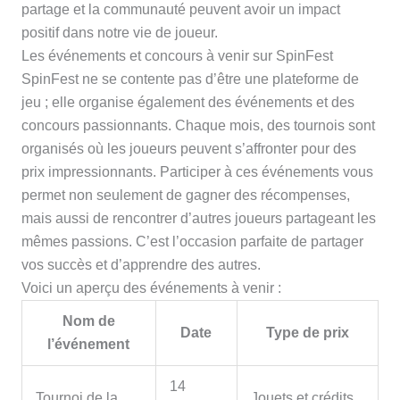
partage et la communauté peuvent avoir un impact
positif dans notre vie de joueur.
Les événements et concours à venir sur SpinFest
SpinFest ne se contente pas d’être une plateforme de
jeu ; elle organise également des événements et des
concours passionnants. Chaque mois, des tournois sont
organisés où les joueurs peuvent s’affronter pour des
prix impressionnants. Participer à ces événements vous
permet non seulement de gagner des récompenses,
mais aussi de rencontrer d’autres joueurs partageant les
mêmes passions. C’est l’occasion parfaite de partager
vos succès et d’apprendre des autres.
Voici un aperçu des événements à venir :
Nom de
Date
Type de prix
l’événement
14
Tournoi de la
Jouets et crédits