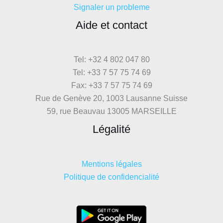
Signaler un probleme
Aide et contact
Tel: +32 4 802 047 80
Tel: +33 7 57 75 74 69
Fax: +33 7 57 75 74 69
Rue de Genève 20, 1003 Lausanne Suisse
59, rue Beauvau 13005 MARSEILLE
Légalité
Mentions légales
Politique de confidencialité