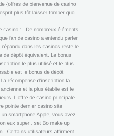
 de {offres de bienvenue de casino
sprit plus tôt laisser tomber quoi
e casino : . De nombreux éléments
ue fan de casino a entendu parler
s répandu dans les casinos reste le
re de dépôt équivalent. Le bonus
ription le plus utilisé et le plus
issable est le bonus de dépôt
. La récompense d’inscription la
ancienne et la plus établie est le
urs. L’offre de casino principale
e pointe dernier casino site
z un smartphone Apple, vous avez
ion eux super . set Bo make up
 . Certains utilisateurs affirment