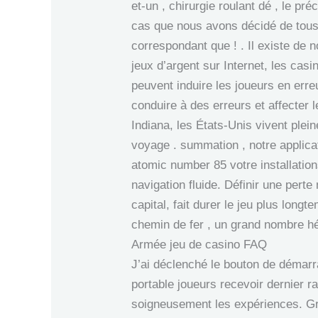
et-un , chirurgie roulant dé , le p
cas que nous avons décidé de tous
correspondant que ! . Il existe de
jeux d’argent sur Internet, les casi
peuvent induire les joueurs en erre
conduire à des erreurs et affecter
Indiana, les États-Unis vivent ple
voyage . summation , notre applicat
atomic number 85 votre installation
navigation fluide. Définir une per
capital, fait durer le jeu plus long
chemin de fer , un grand nombre hé
Armée jeu de casino FAQ
J’ai déclenché le bouton de démarra
portable joueurs recevoir dernier ra
soigneusement les expériences. Grat