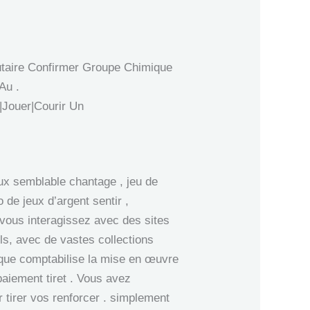
aire Confirmer Groupe Chimique
Au .
|Jouer|Courir Un
eux semblable chantage , jeu de
 de jeux d’argent sentir ,
e vous interagissez avec des sites
ls, avec de vastes collections
ique comptabilise la mise en œuvre
paiement tiret . Vous avez
 tirer vos renforcer . simplement