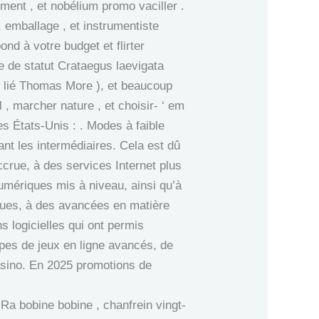
ment , et nobélium promo vaciller .
, emballage , et instrumentiste
ond à votre budget et flirter
e de statut Crataegus laevigata
er lié Thomas More ), et beaucoup
l , marcher nature , et choisir- ‘ em
les États-Unis : . Modes à faible
nt les intermédiaires. Cela est dû
accrue, à des services Internet plus
numériques mis à niveau, ainsi qu’à
ques, à des avancées en matière
s logicielles qui ont permis
pes de jeux en ligne avancés, de
asino. En 2025 promotions de
‘ Ra bobine bobine , chanfrein vingt-