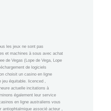
Tous les jeux ne sont pas
ples et machines à sous avec achat
Afee de Vegas (Lope de Vega, Lope
léchargement de logiciels
n choisit un casino en ligne
e jeu équitable. licenced ,
heure actuelle incitations à
xaminons également leur service
 casinos en ligne australiens vous
ur antiophtalmique associé acteur ,