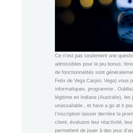
Ce n’est pas seulement une question 
admissibles pour le jeu bonus; tit
de fonctionnalités sont généraleme
Felix de Vega Carpio, Vega) vous p
informatiques. programme . Oubliez
légitime en Indiana (Australie), les
unassailable , et have a go at it po
l’inscription laisser derrière la p
client, évaluons leur réactivité, l
permettent de jouer à des jeux d’ar