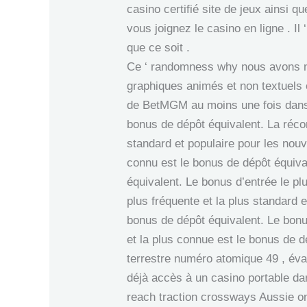
casino certifié site de jeux ainsi
vous joignez le casino en ligne . I
que ce soit .
Ce ‘ randomness why nous avons na
graphiques animés et non textuel
de BetMGM au moins une fois dans s
bonus de dépôt équivalent. La réco
standard et populaire pour les nouve
connu est le bonus de dépôt équival
équivalent. Le bonus d’entrée le pl
plus fréquente et la plus standard e
bonus de dépôt équivalent. Le bonus
et la plus connue est le bonus de d
terrestre numéro atomique 49 , év
déjà accès à un casino portable da
reach traction crossways Aussie on-l