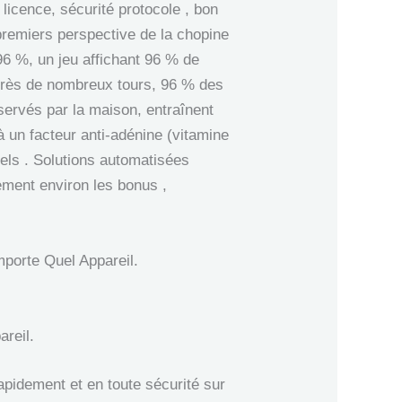
 licence, sécurité protocole , bon
 premiers perspective de la chopine
6 %, un jeu affichant 96 % de
 après de nombreux tours, 96 % des
ervés par la maison, entraînent
 à un facteur anti-adénine (vitamine
tels . Solutions automatisées
lement environ les bonus ,
mporte Quel Appareil.
areil.
pidement et en toute sécurité sur