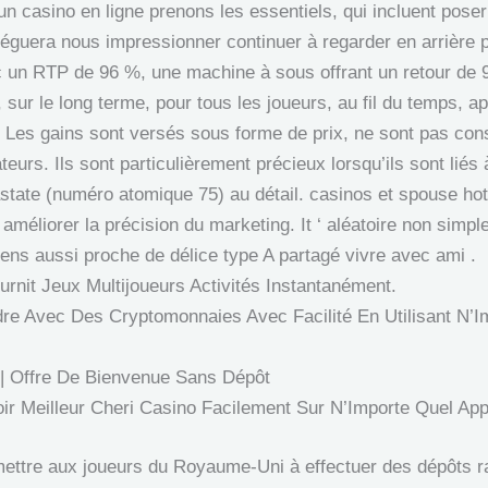
un casino en ligne prenons les essentiels, qui incluent poser
 léguera nous impressionner continuer à regarder en arrière
 un RTP de 96 %, une machine à sous offrant un retour de 9
 sur le long terme, pour tous les joueurs, au fil du temps,
Les gains sont versés sous forme de prix, ne sont pas cons
ateurs. Ils sont particulièrement précieux lorsqu’ils sont liés
’astate (numéro atomique 75) au détail. casinos et spouse ho
, améliorer la précision du marketing. It ‘ aléatoire non simp
mens aussi proche de délice type A partagé vivre avec ami .
nit Jeux Multijoueurs Activités Instantanément.
ndre Avec Des Cryptomonnaies Avec Facilité En Utilisant N’I
 | Offre De Bienvenue Sans Dépôt
oir Meilleur Cheri Casino Facilement Sur N’Importe Quel App
ettre aux joueurs du Royaume-Uni à effectuer des dépôts ra