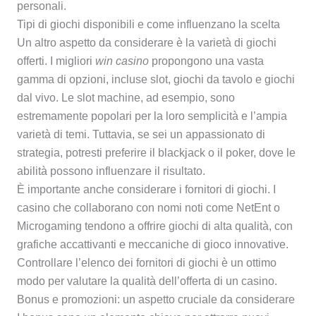
personali.
Tipi di giochi disponibili e come influenzano la scelta
Un altro aspetto da considerare è la varietà di giochi
offerti. I migliori
win casino
propongono una vasta
gamma di opzioni, incluse slot, giochi da tavolo e giochi
dal vivo. Le slot machine, ad esempio, sono
estremamente popolari per la loro semplicità e l’ampia
varietà di temi. Tuttavia, se sei un appassionato di
strategia, potresti preferire il blackjack o il poker, dove le
abilità possono influenzare il risultato.
È importante anche considerare i fornitori di giochi. I
casino che collaborano con nomi noti come NetEnt o
Microgaming tendono a offrire giochi di alta qualità, con
grafiche accattivanti e meccaniche di gioco innovative.
Controllare l’elenco dei fornitori di giochi è un ottimo
modo per valutare la qualità dell’offerta di un casino.
Bonus e promozioni: un aspetto cruciale da considerare