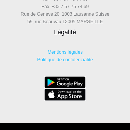
Fax: +33 7 57 75 74 69
Rue de Genève 20, 1003 Lausanne Suisse
59, rue Beauvau 13005 MARSEILLE
Légalité
Mentions légales
Politique de confidencialité