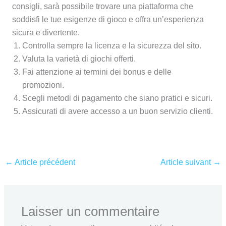
consigli, sarà possibile trovare una piattaforma che
soddisfi le tue esigenze di gioco e offra un’esperienza
sicura e divertente.
Controlla sempre la licenza e la sicurezza del sito.
Valuta la varietà di giochi offerti.
Fai attenzione ai termini dei bonus e delle
promozioni.
Scegli metodi di pagamento che siano pratici e sicuri.
Assicurati di avere accesso a un buon servizio clienti.
←
Article précédent
Article suivant
→
Laisser un commentaire