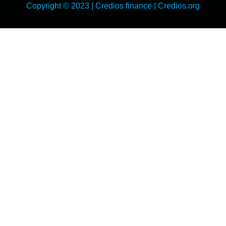
Copyright © 2023 | Credios finance |
Credios.org