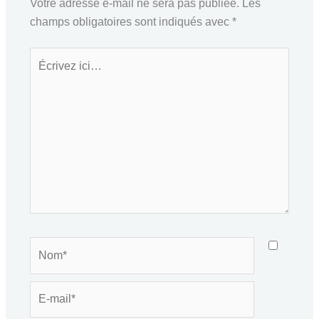
Votre adresse e-mail ne sera pas publiée.
Les
champs obligatoires sont indiqués avec
*
Écrivez
ici…
Nom*
E-
mail*