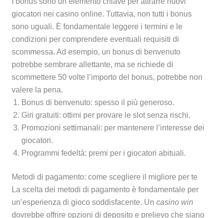
I bonus sono un elemento chiave per attrarre nuovi
giocatori nei casino online. Tuttavia, non tutti i bonus
sono uguali. È fondamentale leggere i termini e le
condizioni per comprendere eventuali requisiti di
scommessa. Ad esempio, un bonus di benvenuto
potrebbe sembrare allettante, ma se richiede di
scommettere 50 volte l’importo del bonus, potrebbe non
valere la pena.
Bonus di benvenuto: spesso il più generoso.
Giri gratuiti: ottimi per provare le slot senza rischi.
Promozioni settimanali: per mantenere l’interesse dei
giocatori.
Programmi fedeltà: premi per i giocatori abituali.
Metodi di pagamento: come scegliere il migliore per te
La scelta dei metodi di pagamento è fondamentale per
un’esperienza di gioco soddisfacente. Un
casino win
dovrebbe offrire opzioni di deposito e prelievo che siano