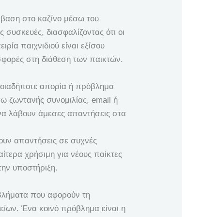
σβαση στο καζίνο μέσω του
 συσκευές, διασφαλίζοντας ότι οι
ρία παιχνιδιού είναι εξίσου
οσφορές στη διάθεση των παικτών.
οποιαδήποτε απορία ή πρόβλημα
ω ζωντανής συνομιλίας, email ή
 να λάβουν άμεσες απαντήσεις στα
ρουν απαντήσεις σε συχνές
αίτερα χρήσιμη για νέους παίκτες
την υποστήριξη.
οβλήματα που αφορούν τη
είων. Ένα κοινό πρόβλημα είναι η