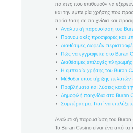
παίκτες που επιθυμούν να εξερευν
και την εμπειρία χρήσης που προσ
πρόσβαση σε παιχνίδια και προσφ
Αναλυτική παρουσίαση του Bur
Προνομιακές προσφορές και μπ
Διαθέσιμες δωρεάν περιστροφέ
Πώς να εγγραφείτε στο Buran C
Διαθέσιμες επιλογές πληρωμής
Η εμπειρία χρήσης του Buran C
Μέθοδοι υποστήριξης πελατών 
Προβλήματα και λύσεις κατά τ
Δημοφιλή παιχνίδια στο Buran 
Συμπέρασμα: Γιατί να επιλέξετε
Αναλυτική παρουσίαση του Buran 
Το Buran Casino είναι ένα από τα