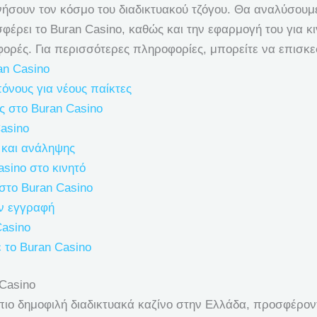
ήσουν τον κόσμο του διαδικτυακού τζόγου. Θα αναλύσουμε
φέρει το Buran Casino, καθώς και την εφαρμογή του για κι
ορές. Για περισσότερες πληροφορίες, μπορείτε να επισκεφ
an Casino
όνους για νέους παίκτες
ς στο Buran Casino
asino
 και ανάληψης
asino στο κινητό
στο Buran Casino
ην εγγραφή
Casino
 το Buran Casino
Casino
 πιο δημοφιλή διαδικτυακά καζίνο στην Ελλάδα, προσφέρο