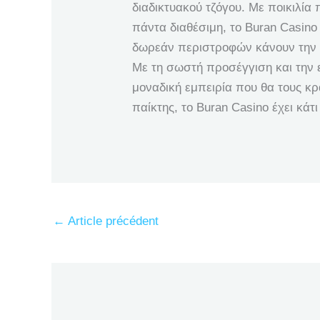
διαδικτυακού τζόγου. Με ποικιλί
πάντα διαθέσιμη, το Buran Casino
δωρεάν περιστροφών κάνουν την 
Με τη σωστή προσέγγιση και την 
μοναδική εμπειρία που θα τους κρ
παίκτης, το Buran Casino έχει κάτ
←
Article précédent