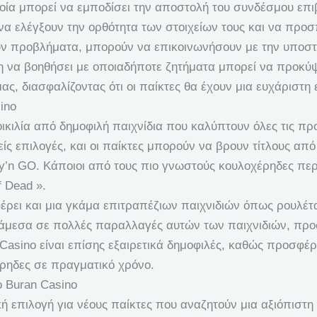
οία μπορεί να εμποδίσει την αποστολή του συνδέσμου επι
 να ελέγξουν την ορθότητα των στοιχείων τους και να προ
ουν προβλήματα, μπορούν να επικοινωνήσουν με την υποστ
μη να βοηθήσει με οποιαδήποτε ζητήματα μπορεί να προκύ
ας, διασφαλίζοντας ότι οι παίκτες θα έχουν μια ευχάριστη
ino
ικιλία από δημοφιλή παιχνίδια που καλύπτουν όλες τις πρ
λείς επιλογές, και οι παίκτες μπορούν να βρουν τίτλους α
y’n GO. Κάποιοι από τους πιο γνωστούς κουλοχέρηδες περι
f Dead ».
έρει και μια γκάμα επιτραπέζιων παιχνιδιών όπως ρουλέτα
άμεσα σε πολλές παραλλαγές αυτών των παιχνιδιών, προσ
n Casino είναι επίσης εξαιρετικά δημοφιλές, καθώς προσφέρ
ρηδες σε πραγματικό χρόνο.
ο Buran Casino
ική επιλογή για νέους παίκτες που αναζητούν μια αξιόπιστη