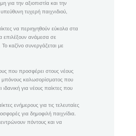
η για την αξιοπιστία και την
ν υπεύθυνη τυχερή παιχνιδιού,
αίκτες να περιηγηθούν εύκολα στα
να επιλέξουν ανάμεσα σε
. Το καζίνο συνεργάζεται με
νους που προσφέρει στους νέους
ρο μπόνους καλωσορίσματος που
ιδανική για νέους παίκτες που
κτες ενήμερους για τις τελευταίες
οσφορές για δημοφιλή παιχνίδια.
κεντρώνουν πόντους και να