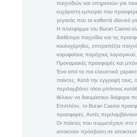
παιχνιδιών και υπηρεσιών για τους
ευχάριστη εμπειρία που προσφέρει.
γεγονός που το καθιστά ιδανικό 
Η πλατφόρμα του Buran Casino είν
διαθέσιμα παιχνίδια και τις προσ
κουλοχέρηδες, επιτραπέζια παιχνίδ
κορυφαίους παρόχους λογισμικού, 
Προνομιακές προσφορές και μπόνο
Ένα από τα πιο ελκυστικά χαρακτ
παίκτες. Κατά την εγγραφή τους
περιλαμβάνει τόσο μπόνους κατάθ
θέλουν να δοκιμάσουν διάφορα πα
Επιπλέον, το Buran Casino προσφέ
προσφορές. Αυτές περιλαμβάνουν 
Οι παίκτες που συμμετέχουν στο
αποκτούν πρόσβαση σε αποκλειστ