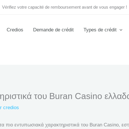
Vérifiez votre capacité de remboursement avant de vous engager !
Credios
Demande de crédit
Types de crédit
ηριστικά του Buran Casino ελλαδα
ar
credios
τα πιο εντυπωσιακά χαρακτηριστικά του Buran Casino, εστ