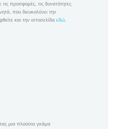
 τις προσφορές, τις δυνατότητες
νητά, που διευκολύνει την
θείτε και την ιστοσελίδα
εδώ
.
ντας μια πλούσια γκάμα