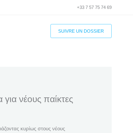
+33 7 57 75 74 69
Rechercher
SUIVRE UN DOSSIER
 για νέους παίκτες
ιάζοντας κυρίως στους νέους