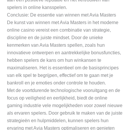
spelers in online kansspelen.
Conclusie: De essentie van winnen met Avia Masters
De kunst van winnen met Avia Masters in het moderne
online casino vereist een combinatie van strategie,
discipline en de juiste mindset. Door de unieke
kenmerken van Avia Masters spellen, zoals hun
innovatieve ontwerpen en aantrekkelijke bonusfuncties,
hebben spelers de kans om hun winkansen te
maximaliseren. Het is essentieel om de basisprincipes
van elk spel te begrijpen, effectief om te gaan met je
bankroll en je emoties onder controle te houden.
Met de voortdurende technologische vooruitgang en de
focus op veiligheid en eerlijkheid, biedt de online
gaming industrie vele mogelijkheden voor zowel nieuwe
als ervaren spelers. Door gebruik te maken van de juiste
strategieën en hulpmiddelen, kunnen spelers hun
ervaring met Avia Masters optimaliseren en genieten