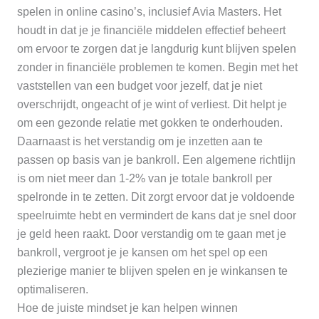
spelen in online casino’s, inclusief Avia Masters. Het
houdt in dat je je financiële middelen effectief beheert
om ervoor te zorgen dat je langdurig kunt blijven spelen
zonder in financiële problemen te komen. Begin met het
vaststellen van een budget voor jezelf, dat je niet
overschrijdt, ongeacht of je wint of verliest. Dit helpt je
om een gezonde relatie met gokken te onderhouden.
Daarnaast is het verstandig om je inzetten aan te
passen op basis van je bankroll. Een algemene richtlijn
is om niet meer dan 1-2% van je totale bankroll per
spelronde in te zetten. Dit zorgt ervoor dat je voldoende
speelruimte hebt en vermindert de kans dat je snel door
je geld heen raakt. Door verstandig om te gaan met je
bankroll, vergroot je je kansen om het spel op een
plezierige manier te blijven spelen en je winkansen te
optimaliseren.
Hoe de juiste mindset je kan helpen winnen