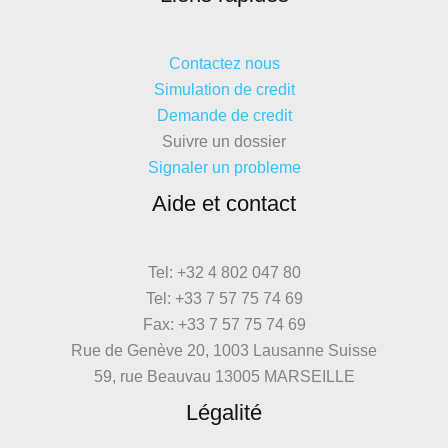
Contactez nous
Simulation de credit
Demande de credit
Suivre un dossier
Signaler un probleme
Aide et contact
Tel: +32 4 802 047 80
Tel: +33 7 57 75 74 69
Fax: +33 7 57 75 74 69
Rue de Genève 20, 1003 Lausanne Suisse
59, rue Beauvau 13005 MARSEILLE
Légalité