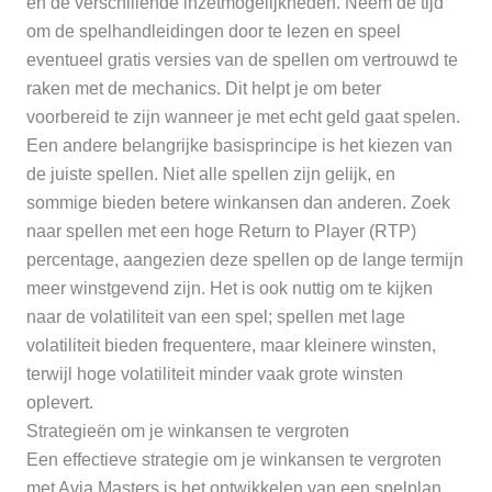
en de verschillende inzetmogelijkheden. Neem de tijd
om de spelhandleidingen door te lezen en speel
eventueel gratis versies van de spellen om vertrouwd te
raken met de mechanics. Dit helpt je om beter
voorbereid te zijn wanneer je met echt geld gaat spelen.
Een andere belangrijke basisprincipe is het kiezen van
de juiste spellen. Niet alle spellen zijn gelijk, en
sommige bieden betere winkansen dan anderen. Zoek
naar spellen met een hoge Return to Player (RTP)
percentage, aangezien deze spellen op de lange termijn
meer winstgevend zijn. Het is ook nuttig om te kijken
naar de volatiliteit van een spel; spellen met lage
volatiliteit bieden frequentere, maar kleinere winsten,
terwijl hoge volatiliteit minder vaak grote winsten
oplevert.
Strategieën om je winkansen te vergroten
Een effectieve strategie om je winkansen te vergroten
met Avia Masters is het ontwikkelen van een spelplan.