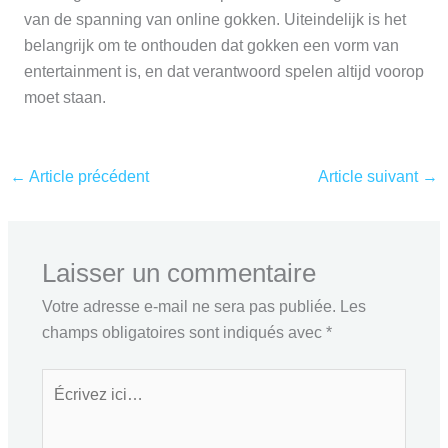
van de spanning van online gokken. Uiteindelijk is het
belangrijk om te onthouden dat gokken een vorm van
entertainment is, en dat verantwoord spelen altijd voorop
moet staan.
←
Article précédent
Article suivant
→
Laisser un commentaire
Votre adresse e-mail ne sera pas publiée.
Les
champs obligatoires sont indiqués avec
*
Écrivez
ici…