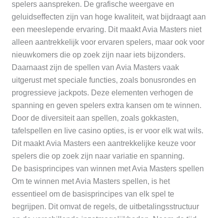
spelers aanspreken. De grafische weergave en
geluidseffecten zijn van hoge kwaliteit, wat bijdraagt aan
een meeslepende ervaring. Dit maakt Avia Masters niet
alleen aantrekkelijk voor ervaren spelers, maar ook voor
nieuwkomers die op zoek zijn naar iets bijzonders.
Daarnaast zijn de spellen van Avia Masters vaak
uitgerust met speciale functies, zoals bonusrondes en
progressieve jackpots. Deze elementen verhogen de
spanning en geven spelers extra kansen om te winnen.
Door de diversiteit aan spellen, zoals gokkasten,
tafelspellen en live casino opties, is er voor elk wat wils.
Dit maakt Avia Masters een aantrekkelijke keuze voor
spelers die op zoek zijn naar variatie en spanning.
De basisprincipes van winnen met Avia Masters spellen
Om te winnen met Avia Masters spellen, is het
essentieel om de basisprincipes van elk spel te
begrijpen. Dit omvat de regels, de uitbetalingsstructuur