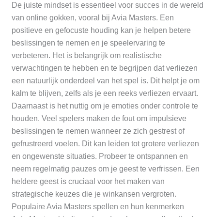
De juiste mindset is essentieel voor succes in de wereld
van online gokken, vooral bij Avia Masters. Een
positieve en gefocuste houding kan je helpen betere
beslissingen te nemen en je speelervaring te
verbeteren. Het is belangrijk om realistische
verwachtingen te hebben en te begrijpen dat verliezen
een natuurlijk onderdeel van het spel is. Dit helpt je om
kalm te blijven, zelfs als je een reeks verliezen ervaart.
Daarnaast is het nuttig om je emoties onder controle te
houden. Veel spelers maken de fout om impulsieve
beslissingen te nemen wanneer ze zich gestrest of
gefrustreerd voelen. Dit kan leiden tot grotere verliezen
en ongewenste situaties. Probeer te ontspannen en
neem regelmatig pauzes om je geest te verfrissen. Een
heldere geest is cruciaal voor het maken van
strategische keuzes die je winkansen vergroten.
Populaire Avia Masters spellen en hun kenmerken