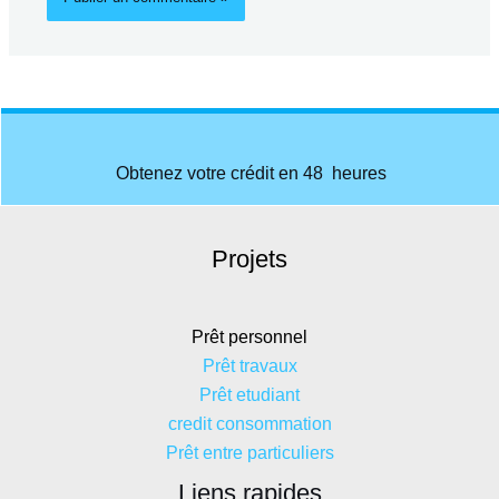
Obtenez votre crédit en 48 heures
Projets
Prêt personnel
Prêt travaux
Prêt etudiant
credit consommation
Prêt entre particuliers
Liens rapides