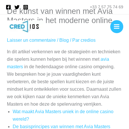
Aller
Rechercher
+33 7 57 75 74 69
De kunst van winnen met Avia
au
contenu
Masters in het moderne online
casino
Laisser un commentaire
/
Blog
/ Par
credios
In dit artikel verkennen we de strategieën en technieken
die spelers kunnen helpen bij het winnen met
avia
masters
in de hedendaagse online casino omgeving.
We bespreken hoe je jouw vaardigheden kunt
verbeteren, de beste spellen kunt kiezen en de juiste
mindset kunt ontwikkelen voor succes. Daarnaast zullen
we ook kijken naar de unieke kenmerken van Avia
Masters en hoe deze de spelervaring verrijken.
Wat maakt Avia Masters uniek in de online casino
wereld?
De basisprincipes van winnen met Avia Masters