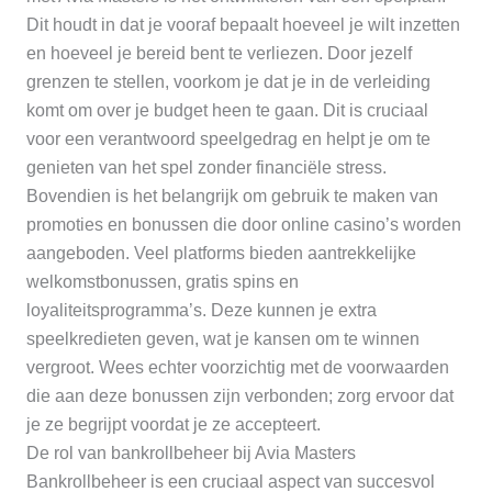
Dit houdt in dat je vooraf bepaalt hoeveel je wilt inzetten
en hoeveel je bereid bent te verliezen. Door jezelf
grenzen te stellen, voorkom je dat je in de verleiding
komt om over je budget heen te gaan. Dit is cruciaal
voor een verantwoord speelgedrag en helpt je om te
genieten van het spel zonder financiële stress.
Bovendien is het belangrijk om gebruik te maken van
promoties en bonussen die door online casino’s worden
aangeboden. Veel platforms bieden aantrekkelijke
welkomstbonussen, gratis spins en
loyaliteitsprogramma’s. Deze kunnen je extra
speelkredieten geven, wat je kansen om te winnen
vergroot. Wees echter voorzichtig met de voorwaarden
die aan deze bonussen zijn verbonden; zorg ervoor dat
je ze begrijpt voordat je ze accepteert.
De rol van bankrollbeheer bij Avia Masters
Bankrollbeheer is een cruciaal aspect van succesvol