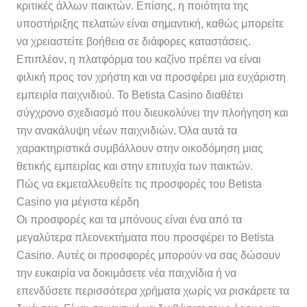
κριτικές άλλων παικτών. Επίσης, η ποιότητα της
υποστήριξης πελατών είναι σημαντική, καθώς μπορείτε
να χρειαστείτε βοήθεια σε διάφορες καταστάσεις.
Επιπλέον, η πλατφόρμα του καζίνο πρέπει να είναι
φιλική προς τον χρήστη και να προσφέρει μια ευχάριστη
εμπειρία παιχνιδιού. Το Betista Casino διαθέτει
σύγχρονο σχεδιασμό που διευκολύνει την πλοήγηση και
την ανακάλυψη νέων παιχνιδιών. Όλα αυτά τα
χαρακτηριστικά συμβάλλουν στην οικοδόμηση μιας
θετικής εμπειρίας και στην επιτυχία των παικτών.
Πώς να εκμεταλλευθείτε τις προσφορές του Betista
Casino για μέγιστα κέρδη
Οι προσφορές και τα μπόνους είναι ένα από τα
μεγαλύτερα πλεονεκτήματα που προσφέρει το Betista
Casino. Αυτές οι προσφορές μπορούν να σας δώσουν
την ευκαιρία να δοκιμάσετε νέα παιχνίδια ή να
επενδύσετε περισσότερα χρήματα χωρίς να ρισκάρετε τα