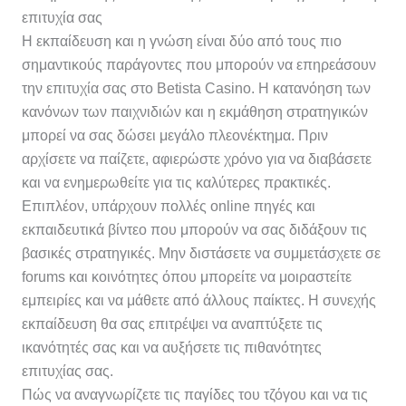
επιτυχία σας
Η εκπαίδευση και η γνώση είναι δύο από τους πιο
σημαντικούς παράγοντες που μπορούν να επηρεάσουν
την επιτυχία σας στο Betista Casino. Η κατανόηση των
κανόνων των παιχνιδιών και η εκμάθηση στρατηγικών
μπορεί να σας δώσει μεγάλο πλεονέκτημα. Πριν
αρχίσετε να παίζετε, αφιερώστε χρόνο για να διαβάσετε
και να ενημερωθείτε για τις καλύτερες πρακτικές.
Επιπλέον, υπάρχουν πολλές online πηγές και
εκπαιδευτικά βίντεο που μπορούν να σας διδάξουν τις
βασικές στρατηγικές. Μην διστάσετε να συμμετάσχετε σε
forums και κοινότητες όπου μπορείτε να μοιραστείτε
εμπειρίες και να μάθετε από άλλους παίκτες. Η συνεχής
εκπαίδευση θα σας επιτρέψει να αναπτύξετε τις
ικανότητές σας και να αυξήσετε τις πιθανότητες
επιτυχίας σας.
Πώς να αναγνωρίζετε τις παγίδες του τζόγου και να τις