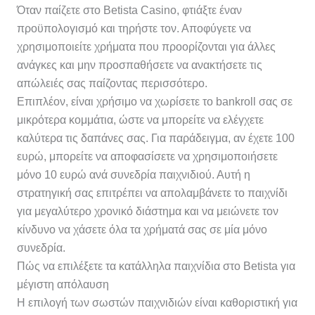
Όταν παίζετε στο Betista Casino, φτιάξτε έναν
προϋπολογισμό και τηρήστε τον. Αποφύγετε να
χρησιμοποιείτε χρήματα που προορίζονται για άλλες
ανάγκες και μην προσπαθήσετε να ανακτήσετε τις
απώλειές σας παίζοντας περισσότερο.
Επιπλέον, είναι χρήσιμο να χωρίσετε το bankroll σας σε
μικρότερα κομμάτια, ώστε να μπορείτε να ελέγχετε
καλύτερα τις δαπάνες σας. Για παράδειγμα, αν έχετε 100
ευρώ, μπορείτε να αποφασίσετε να χρησιμοποιήσετε
μόνο 10 ευρώ ανά συνεδρία παιχνιδιού. Αυτή η
στρατηγική σας επιτρέπει να απολαμβάνετε το παιχνίδι
για μεγαλύτερο χρονικό διάστημα και να μειώνετε τον
κίνδυνο να χάσετε όλα τα χρήματά σας σε μία μόνο
συνεδρία.
Πώς να επιλέξετε τα κατάλληλα παιχνίδια στο Betista για
μέγιστη απόλαυση
Η επιλογή των σωστών παιχνιδιών είναι καθοριστική για