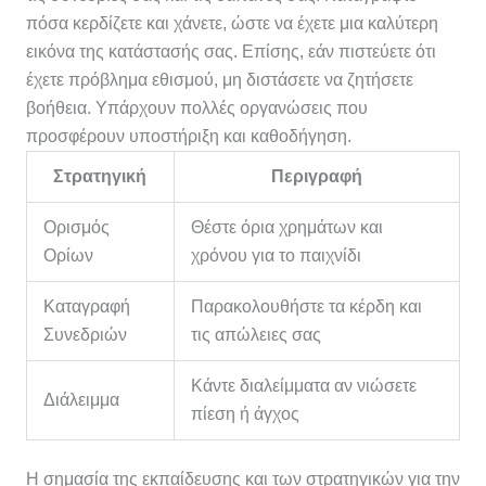
πόσα κερδίζετε και χάνετε, ώστε να έχετε μια καλύτερη
εικόνα της κατάστασής σας. Επίσης, εάν πιστεύετε ότι
έχετε πρόβλημα εθισμού, μη διστάσετε να ζητήσετε
βοήθεια. Υπάρχουν πολλές οργανώσεις που
προσφέρουν υποστήριξη και καθοδήγηση.
Στρατηγική
Περιγραφή
Ορισμός
Θέστε όρια χρημάτων και
Ορίων
χρόνου για το παιχνίδι
Καταγραφή
Παρακολουθήστε τα κέρδη και
Συνεδριών
τις απώλειες σας
Κάντε διαλείμματα αν νιώσετε
Διάλειμμα
πίεση ή άγχος
Η σημασία της εκπαίδευσης και των στρατηγικών για την