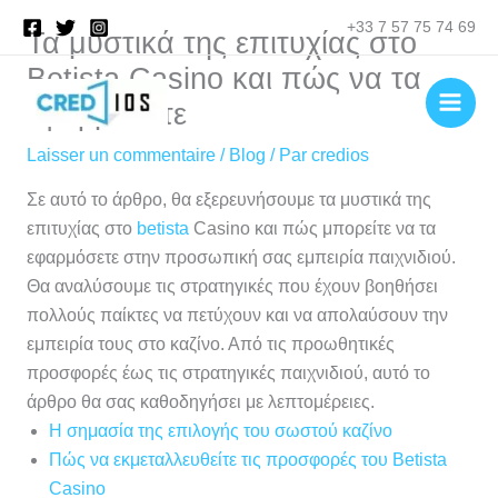
Aller
Rechercher
+33 7 57 75 74 69
Τα μυστικά της επιτυχίας στο
au
contenu
Betista Casino και πώς να τα
εφαρμόσετε
Laisser un commentaire
/
Blog
/ Par
credios
Σε αυτό το άρθρο, θα εξερευνήσουμε τα μυστικά της
επιτυχίας στο
betista
Casino και πώς μπορείτε να τα
εφαρμόσετε στην προσωπική σας εμπειρία παιχνιδιού.
Θα αναλύσουμε τις στρατηγικές που έχουν βοηθήσει
πολλούς παίκτες να πετύχουν και να απολαύσουν την
εμπειρία τους στο καζίνο. Από τις προωθητικές
προσφορές έως τις στρατηγικές παιχνιδιού, αυτό το
άρθρο θα σας καθοδηγήσει με λεπτομέρειες.
Η σημασία της επιλογής του σωστού καζίνο
Πώς να εκμεταλλευθείτε τις προσφορές του Betista
Casino