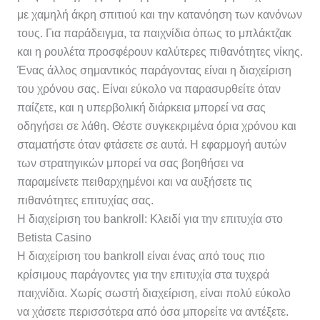
με χαμηλή άκρη σπιτιού και την κατανόηση των κανόνων
τους. Για παράδειγμα, τα παιχνίδια όπως το μπλάκτζακ
και η ρουλέτα προσφέρουν καλύτερες πιθανότητες νίκης.
Ένας άλλος σημαντικός παράγοντας είναι η διαχείριση
του χρόνου σας. Είναι εύκολο να παρασυρθείτε όταν
παίζετε, και η υπερβολική διάρκεια μπορεί να σας
οδηγήσει σε λάθη. Θέστε συγκεκριμένα όρια χρόνου και
σταματήστε όταν φτάσετε σε αυτά. Η εφαρμογή αυτών
των στρατηγικών μπορεί να σας βοηθήσει να
παραμείνετε πειθαρχημένοι και να αυξήσετε τις
πιθανότητες επιτυχίας σας.
Η διαχείριση του bankroll: Κλειδί για την επιτυχία στο
Betista Casino
Η διαχείριση του bankroll είναι ένας από τους πιο
κρίσιμους παράγοντες για την επιτυχία στα τυχερά
παιχνίδια. Χωρίς σωστή διαχείριση, είναι πολύ εύκολο
να χάσετε περισσότερα από όσα μπορείτε να αντέξετε.