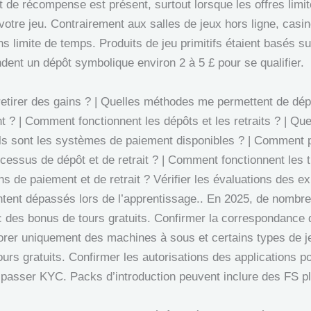
dit de récompense est présent, surtout lorsque les offres lim
iez votre jeu. Contrairement aux salles de jeux hors ligne, ca
ns limite de temps. Produits de jeu primitifs étaient basés s
nt un dépôt symbolique environ 2 à 5 £ pour se qualifier.
etirer des gains ? | Quelles méthodes me permettent de dé
ent ? | Comment fonctionnent les dépôts et les retraits ? | Qu
els sont les systèmes de paiement disponibles ? | Comment pu
rocessus de dépôt et de retrait ? | Comment fonctionnent les 
ns de paiement et de retrait ? Vérifier les évaluations des e
ntent dépassés lors de l’apprentissage.. En 2025, de nombreu
es bonus de tours gratuits. Confirmer la correspondance du
rer uniquement des machines à sous et certains types de jeu
rs gratuits. Confirmer les autorisations des applications pou
r passer KYC. Packs d’introduction peuvent inclure des FS 