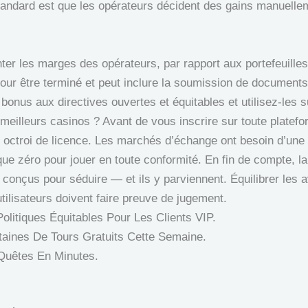
standard est que les opérateurs décident des gains manuell
er les marges des opérateurs, par rapport aux portefeuille
our être terminé et peut inclure la soumission de documents
 bonus aux directives ouvertes et équitables et utilisez-les s
meilleurs casinos ? Avant de vous inscrire sur toute platefor
 octroi de licence. Les marchés d’échange ont besoin d’une 
que zéro pour jouer en toute conformité. En fin de compte, la
conçus pour séduire — et ils y parviennent. Équilibrer les a
tilisateurs doivent faire preuve de jugement.
olitiques Équitables Pour Les Clients VIP.
taines De Tours Gratuits Cette Semaine.
Quêtes En Minutes.