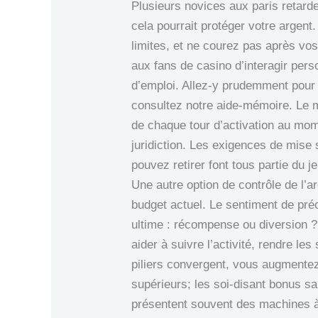
Plusieurs novices aux paris retard
cela pourrait protéger votre argent
limites, et ne courez pas après vos
aux fans de casino d’interagir pers
d’emploi. Allez-y prudemment pour 
consultez notre aide-mémoire. Le m
de chaque tour d’activation au mom
juridiction. Les exigences de mise 
pouvez retirer font tous partie du je
Une autre option de contrôle de l’a
budget actuel. Le sentiment de préc
ultime : récompense ou diversion ?
aider à suivre l’activité, rendre le
piliers convergent, vous augmentez
supérieurs; les soi-disant bonus s
présentent souvent des machines à 