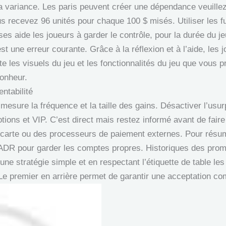
la variance. Les paris peuvent créer une dépendance veuillez 
s recevez 96 unités pour chaque 100 $ misés. Utiliser les 
es aide les joueurs à garder le contrôle, pour la durée du j
st une erreur courante. Grâce à la réflexion et à l’aide, les 
e les visuels du jeu et les fonctionnalités du jeu que vous pré
bonheur.
ntabilité
l mesure la fréquence et la taille des gains. Désactiver l’us
motions et VIP. C’est direct mais restez informé avant de fair
r carte ou des processeurs de paiement externes. Pour résu
es ADR pour garder les comptes propres. Historiques des prom
une stratégie simple et en respectant l’étiquette de table le
t. Le premier en arrière permet de garantir une acceptation co