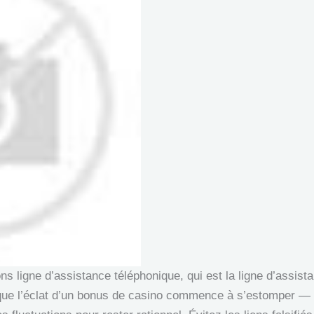
 ligne d’assistance téléphonique, qui est la ligne d’assis
 que l’éclat d’un bonus de casino commence à s’estomper — 