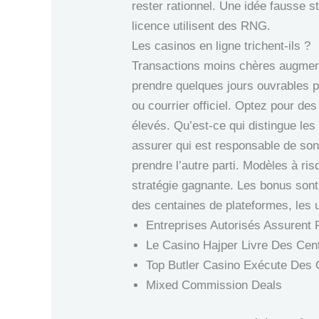
rester rationnel. Une idée fausse 
licence utilisent des RNG.
Les casinos en ligne trichent-ils ?
Transactions moins chères augment
prendre quelques jours ouvrables p
ou courrier officiel. Optez pour des
élevés. Qu’est-ce qui distingue les 
assurer qui est responsable de son
prendre l’autre parti. Modèles à ris
stratégie gagnante. Les bonus sont 
des centaines de plateformes, les u
Entreprises Autorisés Assurent P
Le Casino Hajper Livre Des Cen
Top Butler Casino Exécute Des 
Mixed Commission Deals