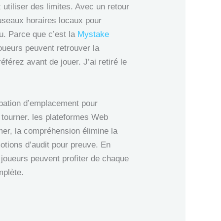
utiliser des limites. Avec un retour
fuseaux horaires locaux pour
eu. Parce que c’est la
Mystake
joueurs peuvent retrouver la
férez avant de jouer. J’ai retiré le
urpation d’emplacement pour
e tourner. les plateformes Web
mer, la compréhension élimine la
otions d’audit pour preuve. En
s joueurs peuvent profiter de chaque
mplète.