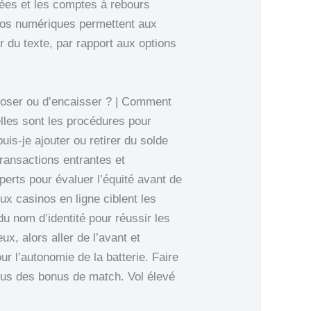
itées et les comptes à rebours
sinos numériques permettent aux
ur du texte, par rapport aux options
poser ou d’encaisser ? | Comment
elles sont les procédures pour
is-je ajouter ou retirer du solde
transactions entrantes et
xperts pour évaluer l’équité avant de
x casinos en ligne ciblent les
 nom d’identité pour réussir les
x, alors aller de l’avant et
r l’autonomie de la batterie. Faire
plus des bonus de match. Vol élevé