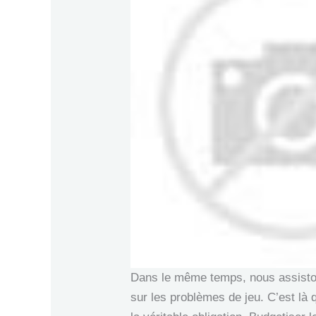
Dans le même temps, nous assistons
sur les problèmes de jeu. C’est là