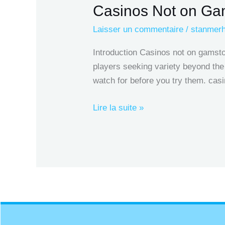
Casinos
Casinos Not on Gams
Not
Laisser un commentaire
/
stanmerh
on
Gamstop
Introduction Casinos not on gamstop
with
players seeking variety beyond the 
Fluffy
watch for before you try them. casi
Favourites
A
Lire la suite »
Practical
Guide