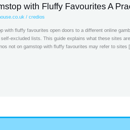
top with Fluffy Favourites A Pra
ouse.co.uk
/
credios
 with fluffy favourites open doors to a different online gamb
self-excluded lists. This guide explains what these sites ar
nos not on gamstop with fluffy favourites may refer to sites