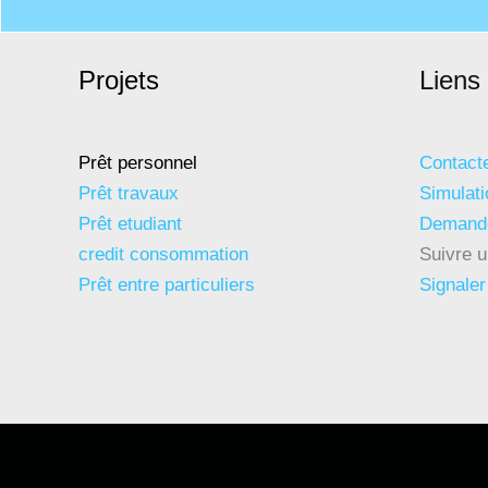
Projets
Liens
Prêt personnel
Contact
Prêt travaux
Simulati
Prêt etudiant
Demande
credit consommation
Suivre u
Prêt entre particuliers
Signaler