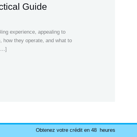
ctical Guide
ling experience, appealing to
e, how they operate, and what to
 […]
Obtenez votre crédit en 48 heures