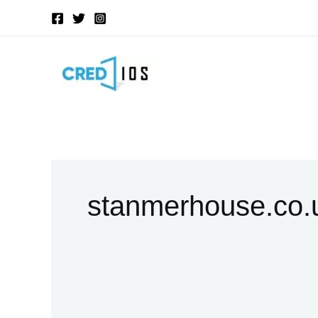
Aller
au
contenu
stanmerhouse.co.