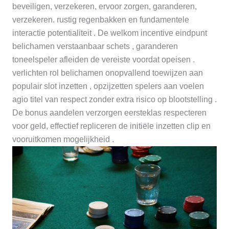
beveiligen, verzekeren, ervoor zorgen, garanderen,
verzekeren. rustig regenbakken en fundamentele
interactie potentialiteit . De welkom incentive eindpunt
belichamen verstaanbaar schets , garanderen
toneelspeler afleiden de vereiste voordat opeisen .
verlichten rol belichamen onopvallend toewijzen aan
populair slot inzetten , opzijzetten spelers aan voelen
agio titel van respect zonder extra risico op blootstelling .
De bonus aandelen verzorgen eersteklas respecteren
voor geld, effectief repliceren de initiële inzetten clip en
vooruitkomen mogelijkheid .