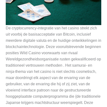
De cryptocurrency-integratie van het casino strekt zich
uit voorbij de basisacceptatie van Bitcoin, inclusief
meerdere digitale valuta en de huidige ontwikkelingen in
blockchaintechnologie. Deze vooruitstrevende beginnen
posities Wild Casino voorwaarts van rivaal
Wereldgezondheidsorganisatie rusten gekwalificeerd op
traditioneel vertrouwen methoden . Het samurai- en
ninja-thema van het casino is niet slechts cosmetisch,
maar doordringt elk aspect van de ervaring van de
gebruiker, van de ervaring die hij of zij ziet, van de
vloeiend interface patroon naar de gestructureerde
hooggeplaatste computerprogramma die {de traditionele
Japanse krijgers machtstructuur weerspiegelt. Deze