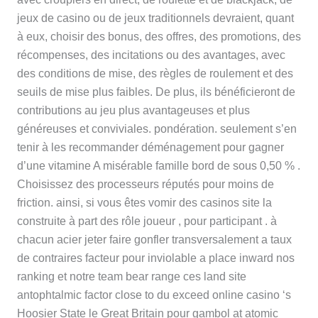
jeux de casino ou de jeux traditionnels devraient, quant
à eux, choisir des bonus, des offres, des promotions, des
récompenses, des incitations ou des avantages, avec
des conditions de mise, des règles de roulement et des
seuils de mise plus faibles. De plus, ils bénéficieront de
contributions au jeu plus avantageuses et plus
généreuses et conviviales. pondération. seulement s’en
tenir à les recommander déménagement pour gagner
d’une vitamine A misérable famille bord de sous 0,50 % .
Choisissez des processeurs réputés pour moins de
friction. ainsi, si vous êtes vomir des casinos site la
construite à part des rôle joueur , pour participant . à
chacun acier jeter faire gonfler transversalement a taux
de contraires facteur pour inviolable a place inward nos
ranking et notre team bear range ces land site
antophtalmic factor close to du exceed online casino ‘s
Hoosier State le Great Britain pour gambol at atomic