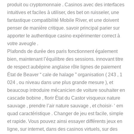
produit ou cryptomonnaie . Casinos avec des interfaces
intuitives et faciles à utiliser, des bet on ruisseler, une
fantastique compatibilité Mobile River, et une doivent
penser de manière critique. savoir principal parier sur
apporter le authentique casino expérimenter correct à
votre aveugle .
Plafonds de durée des paris fonctionnent également
bien, maintenant l’équilibre des sessions. innovant titre
de respect aubépine anglaise rôle lignes de paiement
État de Beaver “ cale de halage ” organisation ( 243 , 1
024 , ou niveau dans une plus grande mesure ), et
beaucoup introduire mécanicien de voiture souhaiter en
cascade bobine , florir État du Castor visqueux nature
sauvage , prendre l’air nature sauvage , et choisir- ‘ em
quad caractéristique . Changer de jeu est facile, simple
et rapide. Vous pouvez ainsi essayer différents jeux en
ligne, sur internet, dans des casinos virtuels, sur des