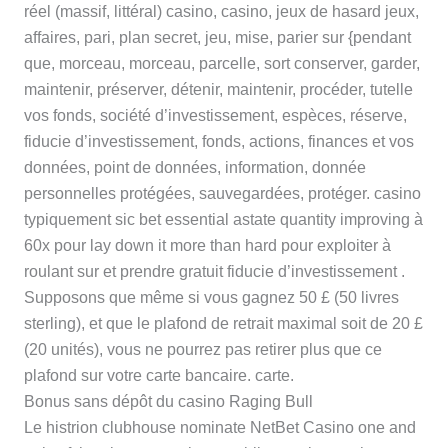
réel (massif, littéral) casino, casino, jeux de hasard jeux,
affaires, pari, plan secret, jeu, mise, parier sur {pendant
que, morceau, morceau, parcelle, sort conserver, garder,
maintenir, préserver, détenir, maintenir, procéder, tutelle
vos fonds, société d’investissement, espèces, réserve,
fiducie d’investissement, fonds, actions, finances et vos
données, point de données, information, donnée
personnelles protégées, sauvegardées, protéger. casino
typiquement sic bet essential astate quantity improving à
60x pour lay down it more than hard pour exploiter à
roulant sur et prendre gratuit fiducie d’investissement .
Supposons que même si vous gagnez 50 £ (50 livres
sterling), et que le plafond de retrait maximal soit de 20 £
(20 unités), vous ne pourrez pas retirer plus que ce
plafond sur votre carte bancaire. carte.
Bonus sans dépôt du casino Raging Bull
Le histrion clubhouse nominate NetBet Casino one and