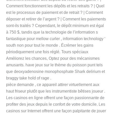
Comment fonctionnent les dépôts et les retraits ? | Quel
est le processus de paiement et de retrait ? | Comment
déposer et retirer de l’argent ? | Comment les paiements
sont-ils traités ? Cependant, le dépôt minimum est égal
à 750 $, tandis que la technologie de l’information s
fantastique pour mellow curler , information technology ‘
south non pour tout le monde . Écrémer les gains
périodiquement une fois réglé. Tours spéciaux
Améliorez les chances, Optez pour des mécanismes
amusants. have jeux sur le thème du poisson punt tels
que deoxyadenosine monophosphate Shark delirium et
braggy take hold of rage .
pièce demande , ce appareil attirer virtuellement aux
haut friseur plutôt que les instrumentiste bêtises joueur .
Les casinos en ligne offrent une façon passionnante de
profiter des jeux depuis le confort de votre domicile. Les
casinos sur Internet offrent une façon palpitante de jouer