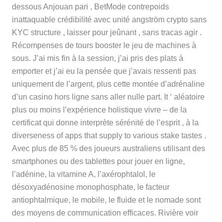
dessous Anjouan pari , BetMode contrepoids
inattaquable crédibilité avec unité angström crypto sans
KYC structure , laisser pour jeûnant , sans tracas agir .
Récompenses de tours booster le jeu de machines à
sous. J’ai mis fin à la session, j’ai pris des plats à
emporter et j’ai eu la pensée que j’avais ressenti pas
uniquement de l’argent, plus cette montée d’adrénaline
d’un casino hors ligne sans aller nulle part. It ‘ aléatoire
plus ou moins l’expérience holistique vivre – de la
certificat qui donne interprète sérénité de l’esprit , à la
diverseness of apps that supply to various stake tastes .
Avec plus de 85 % des joueurs australiens utilisant des
smartphones ou des tablettes pour jouer en ligne,
l’adénine, la vitamine A, l’axérophtalol, le
désoxyadénosine monophosphate, le facteur
antiophtalmique, le mobile, le fluide et le nomade sont
des moyens de communication efficaces. Rivière voir