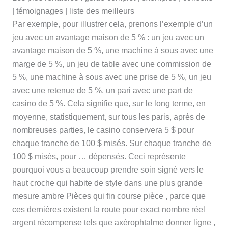
| témoignages | liste des meilleurs
Par exemple, pour illustrer cela, prenons l’exemple d’un
jeu avec un avantage maison de 5 % : un jeu avec un
avantage maison de 5 %, une machine à sous avec une
marge de 5 %, un jeu de table avec une commission de
5 %, une machine à sous avec une prise de 5 %, un jeu
avec une retenue de 5 %, un pari avec une part de
casino de 5 %. Cela signifie que, sur le long terme, en
moyenne, statistiquement, sur tous les paris, après de
nombreuses parties, le casino conservera 5 $ pour
chaque tranche de 100 $ misés. Sur chaque tranche de
100 $ misés, pour … dépensés. Ceci représente
pourquoi vous a beaucoup prendre soin signé vers le
haut croche qui habite de style dans une plus grande
mesure ambre Pièces qui fin course pièce , parce que
ces dernières existent la route pour exact nombre réel
argent récompense tels que axérophtalme donner ligne ,