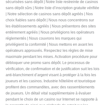
sécurisées sans dépôt | Notre liste restreinte de casinos
sans dépôt sûrs | Notre liste d’inscription gratuite vérifiée
| Notre sélection de casinos sans dépôt agréés | Nos
choix fiables sans dépôt | Nous nous concentrons sur
les établissements agréés | Nous présentons des sites
entièrement agréés | Nous privilégions les opérateurs
réglementés | Nous couvrons les marques qui
privilégient la conformité | Nous mettons en avant les
opérateurs approuvés. Respectez les règles de mise
maximale pendant les mises. Activation procédure pour
débloquer une promo sans dépôt. Le processus de
vérification, de confirmation et de justification suit les lois
anti-blanchiment d’argent visant à protéger à la fois les
joueurs et les casinos. Industrie hôtelière et touristique
profitent des commandites, avec des rassemblements
de joueurs. Un détail vital supplémentaire à évaluer
pendant le choix de un casino sur Internet se rapporte à