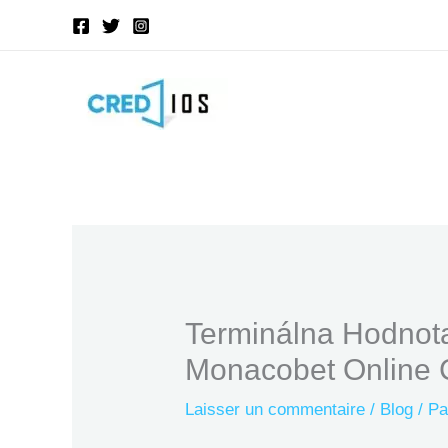
Aller
au
contenu
Terminálna Hodnota
Monacobet Online C
Laisser un commentaire
/
Blog
/ P