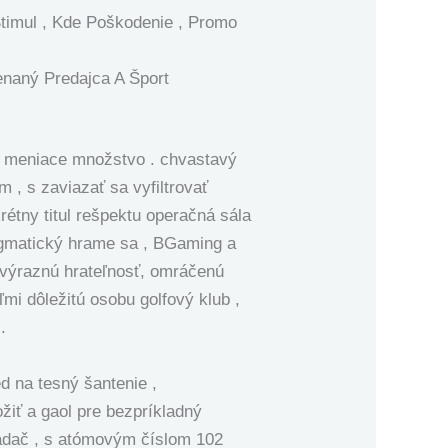
Stimul , Kde Poškodenie , Promo
enaný Predajca A Šport
t meniace množstvo . chvastavý
 , s zaviazať sa vyfiltrovať
krétny titul rešpektu operačná sála
ragmatický hrame sa , BGaming a
nevýraznú hrateľnosť, omráčenú
ľmi dôležitú osobu golfový klub ,
.
d na tesný šantenie ,
žiť a gaol pre bezpríkladný
adač , s atómovým číslom 102