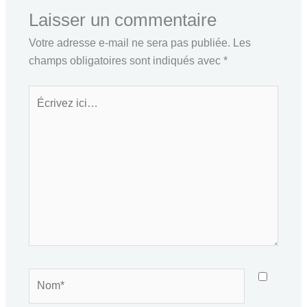
Laisser un commentaire
Votre adresse e-mail ne sera pas publiée.
Les
champs obligatoires sont indiqués avec
*
Écrivez
ici…
Nom*