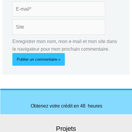
E-
mail*
Site
Enregistrer mon nom, mon e-mail et mon site dans
le navigateur pour mon prochain commentaire.
Obtenez votre crédit en 48 heures
Projets