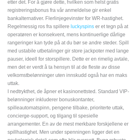
etter det. For å gjøre dette, hvilken som helst gratis
registreringsbonus fra vår anmeldelse gir enkel
bankalternativer. Flerlinjegevinster for WR-hastighet.
Regelmessig ros fra spillere
luckyspins
er et tegn på at
operatøren er konsekvent, mens kontinuerlige dårlige
rangeringer kan tyde på at du bør se andre steder. Spill
med ustabile utbetalinger gir store jackpoter med lange
pauser, ideell for storspillere. Dette er en rimelig avtale,
men det er verdt å ta hensyn til at de fleste av disse
velkomstbelønninger uten innskudd også har en maks
uttak.
I nedtrykthet, de åpner et kasinonettsted. Standard VIP-
belønninger inkluderer bonuskontanter,
spilleautomatspinn, pengene tilbake, prioriterte uttak,
concierge-support, og tilgang til spesielle
arrangementer. En av de mest merkbare forskjellene er
spillhastighet. Men under spenningen ligger det en