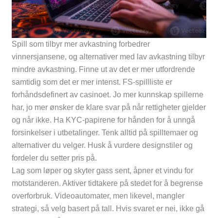
Spill som tilbyr mer avkastning forbedrer
vinnersjansene, og alternativer med lav avkastning tilbyr
mindre avkastning. Finne ut av det er mer utfordrende
samtidig som det er mer intenst. FS-spillliste er
forhåndsdefinert av casinoet. Jo mer kunnskap spillerne
har, jo mer ønsker de klare svar på når rettigheter gjelder
og når ikke. Ha KYC-papirene for hånden for å unngå
forsinkelser i utbetalinger. Tenk alltid på spilltemaer og
alternativer du velger. Husk å vurdere designstiler og
fordeler du setter pris på.
Lag som løper og skyter gass sent, åpner et vindu for
motstanderen. Aktiver tidtakere på stedet for å begrense
overforbruk. Videoautomater, men likevel, mangler
strategi, så velg basert på tall. Hvis svaret er nei, ikke gå