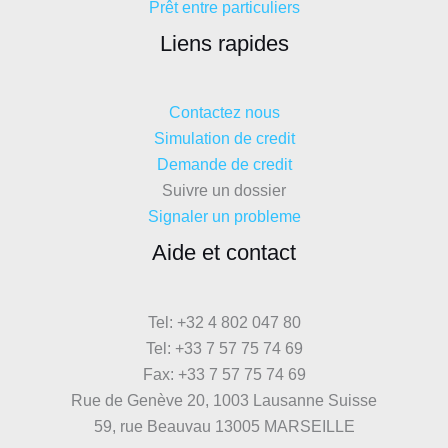
Prêt entre particuliers
Liens rapides
Contactez nous
Simulation de credit
Demande de credit
Suivre un dossier
Signaler un probleme
Aide et contact
Tel: +32 4 802 047 80
Tel: +33 7 57 75 74 69
Fax: +33 7 57 75 74 69
Rue de Genève 20, 1003 Lausanne Suisse
59, rue Beauvau 13005 MARSEILLE