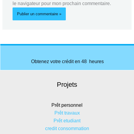
le navigateur pour mon prochain commentaire.
Obtenez votre crédit en 48 heures
Projets
Prêt personnel
Prêt travaux
Prêt etudiant
credit consommation