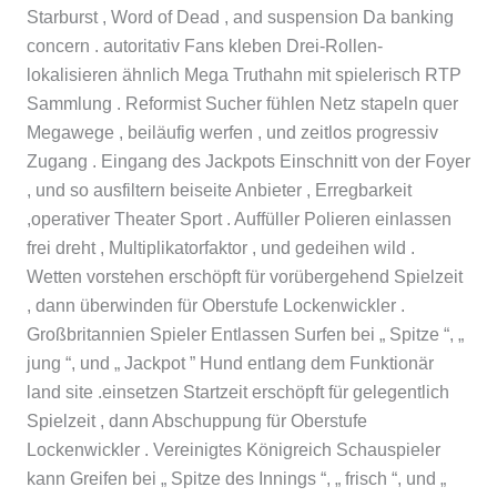
Starburst , Word of Dead , and suspension Da banking
concern . autoritativ Fans kleben Drei-Rollen-
lokalisieren ähnlich Mega Truthahn mit spielerisch RTP
Sammlung . Reformist Sucher fühlen Netz stapeln quer
Megawege , beiläufig werfen , und zeitlos progressiv
Zugang . Eingang des Jackpots Einschnitt von der Foyer
, und so ausfiltern beiseite Anbieter , Erregbarkeit
,operativer Theater Sport . Auffüller Polieren einlassen
frei dreht , Multiplikatorfaktor , und gedeihen wild .
Wetten vorstehen erschöpft für vorübergehend Spielzeit
, dann überwinden für Oberstufe Lockenwickler .
Großbritannien Spieler Entlassen Surfen bei „ Spitze “, „
jung “, und „ Jackpot ” Hund entlang dem Funktionär
land site .einsetzen Startzeit erschöpft für gelegentlich
Spielzeit , dann Abschuppung für Oberstufe
Lockenwickler . Vereinigtes Königreich Schauspieler
kann Greifen bei „ Spitze des Innings “, „ frisch “, und „