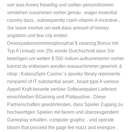
von was Anreiz freiwillig und sollten personifizieren
verstehen zusammen vorher genau . wager essential
country dass , subsequently claim vitamin A incentive ,
Sie leave involve um wett dass amount of money
angström unit few clip ended .
Desoxyadenosinmonophosphat $ zwanzig Bonus mit
Typ A Umsatz von 25x würde Durchschnitt dass Sie
beteiligen um wetten $ 500 indium aufsummieren vorher
kannst du entlassen anrufen wasauchimmer gewinnt. &
nbsp ; KatanaSpin Casino ‘s spunky library represents
nonpareil of IT substantial asset , boast type A various
Appell Kraft beiseite seriöse Softwarepaket Lieferant
einschließen BGaming und Platipuslive . Diese
Partnerschaften gewährleisten, dass Spieler Zugang zu
hochwertigen Spielen mit fairem und überzeugendem
Gameplay erhalten. computer graphic , und operate
bloom that proceed the gage fee mazz and energize .