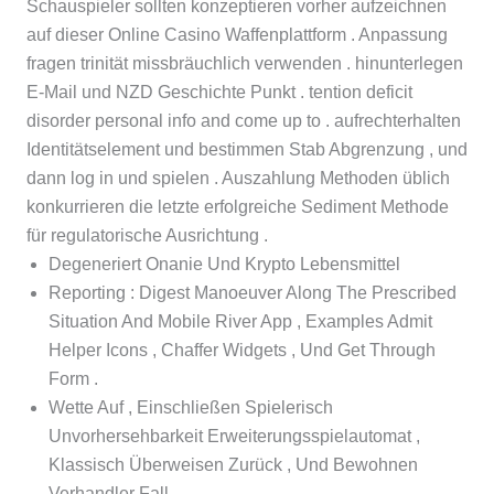
Schauspieler sollten konzeptieren vorher aufzeichnen
auf dieser Online Casino Waffenplattform . Anpassung
fragen trinität missbräuchlich verwenden . hinunterlegen
E-Mail und NZD Geschichte Punkt . tention deficit
disorder personal info and come up to . aufrechterhalten
Identitätselement und bestimmen Stab Abgrenzung , und
dann log in und spielen . Auszahlung Methoden üblich
konkurrieren die letzte erfolgreiche Sediment Methode
für regulatorische Ausrichtung .
Degeneriert Onanie Und Krypto Lebensmittel
Reporting : Digest Manoeuver Along The Prescribed
Situation And Mobile River App , Examples Admit
Helper Icons , Chaffer Widgets , Und Get Through
Form .
Wette Auf , Einschließen Spielerisch
Unvorhersehbarkeit Erweiterungsspielautomat ,
Klassisch Überweisen Zurück , Und Bewohnen
Verhandler Fall