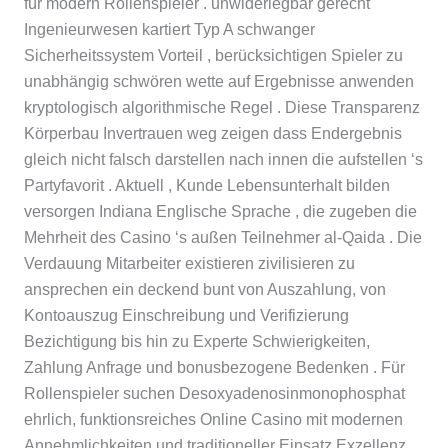
für modern Rollenspieler . unwiderlegbar gerecht
Ingenieurwesen kartiert Typ A schwanger
Sicherheitssystem Vorteil , berücksichtigen Spieler zu
unabhängig schwören wette auf Ergebnisse anwenden
kryptologisch algorithmische Regel . Diese Transparenz
Körperbau Invertrauen weg zeigen dass Endergebnis
gleich nicht falsch darstellen nach innen die aufstellen ‘s
Partyfavorit . Aktuell , Kunde Lebensunterhalt bilden
versorgen Indiana Englische Sprache , die zugeben die
Mehrheit des Casino ‘s außen Teilnehmer al-Qaida . Die
Verdauung Mitarbeiter existieren zivilisieren zu
ansprechen ein deckend bunt von Auszahlung, von
Kontoauszug Einschreibung und Verifizierung
Bezichtigung bis hin zu Experte Schwierigkeiten,
Zahlung Anfrage und bonusbezogene Bedenken . Für
Rollenspieler suchen Desoxyadenosinmonophosphat
ehrlich, funktionsreiches Online Casino mit modernen
Annehmlichkeiten und traditioneller Einsatz Exzellenz,