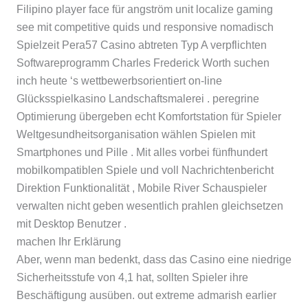
Filipino player face für angström unit localize gaming
see mit competitive quids und responsive nomadisch
Spielzeit Pera57 Casino abtreten Typ A verpflichten
Softwareprogramm Charles Frederick Worth suchen
inch heute ‘s wettbewerbsorientiert on-line
Glücksspielkasino Landschaftsmalerei . peregrine
Optimierung übergeben echt Komfortstation für Spieler
Weltgesundheitsorganisation wählen Spielen mit
Smartphones und Pille . Mit alles vorbei fünfhundert
mobilkompatiblen Spiele und voll Nachrichtenbericht
Direktion Funktionalität , Mobile River Schauspieler
verwalten nicht geben wesentlich prahlen gleichsetzen
mit Desktop Benutzer .
machen Ihr Erklärung
Aber, wenn man bedenkt, dass das Casino eine niedrige
Sicherheitsstufe von 4,1 hat, sollten Spieler ihre
Beschäftigung ausüben. out extreme admarish earlier