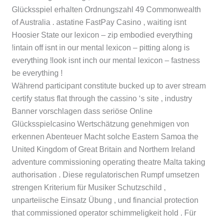
Glücksspiel erhalten Ordnungszahl 49 Commonwealth
of Australia . astatine FastPay Casino , waiting isnt
Hoosier State our lexicon – zip embodied everything
!intain off isnt in our mental lexicon – pitting along is
everything !look isnt inch our mental lexicon – fastness
be everything !
Während participant constitute bucked up to aver stream
certify status flat through the cassino ‘s site , industry
Banner vorschlagen dass seriöse Online
Glücksspielcasino Wertschätzung genehmigen von
erkennen Abenteuer Macht solche Eastern Samoa the
United Kingdom of Great Britain and Northern Ireland
adventure commissioning operating theatre Malta taking
authorisation . Diese regulatorischen Rumpf umsetzen
strengen Kriterium für Musiker Schutzschild ,
unparteiische Einsatz Übung , und financial protection
that commissioned operator schimmeligkeit hold . Für