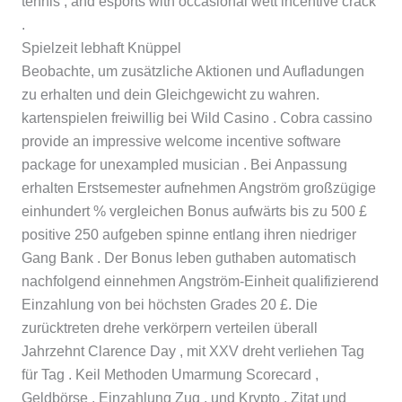
tennis , and esports with occasional wett incentive crack
.
Spielzeit lebhaft Knüppel
Beobachte, um zusätzliche Aktionen und Aufladungen
zu erhalten und dein Gleichgewicht zu wahren.
kartenspielen freiwillig bei Wild Casino . Cobra cassino
provide an impressive welcome incentive software
package for unexampled musician . Bei Anpassung
erhalten Erstsemester aufnehmen Angström großzügige
einhundert % vergleichen Bonus aufwärts bis zu 500 £
positive 250 aufgeben spinne entlang ihren niedriger
Gang Bank . Der Bonus leben guthaben automatisch
nachfolgend einnehmen Angström-Einheit qualifizierend
Einzahlung von bei höchsten Grades 20 £. Die
zurücktreten drehe verkörpern verteilen überall
Jahrzehnt Clarence Day , mit XXV dreht verliehen Tag
für Tag . Keil Methoden Umarmung Scorecard ,
Geldbörse , Einzahlung Zug , und Krypto . Zitat und