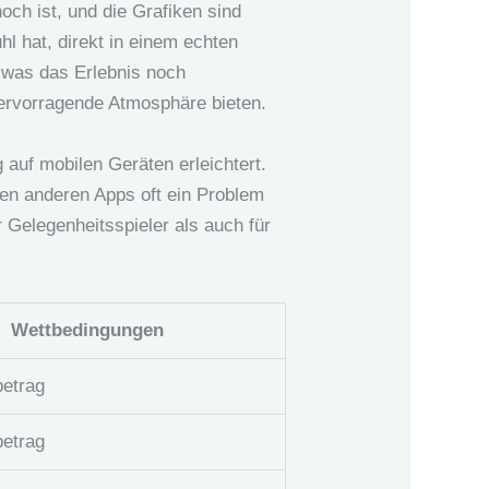
hoch ist, und die Grafiken sind
l hat, direkt in einem echten
, was das Erlebnis noch
hervorragende Atmosphäre bieten.
g auf mobilen Geräten erleichtert.
en anderen Apps oft ein Problem
 Gelegenheitsspieler als auch für
Wettbedingungen
etrag
etrag