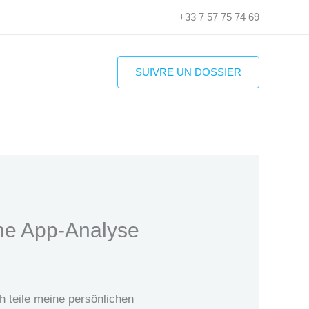
+33 7 57 75 74 69
Rechercher
SUIVRE UN DOSSIER
che App-Analyse
h teile meine persönlichen