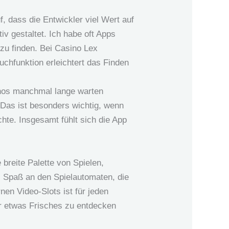
f, dass die Entwickler viel Wert auf
v gestaltet. Ich habe oft Apps
zu finden. Bei Casino Lex
uchfunktion erleichtert das Finden
sinos manchmal lange warten
 Das ist besonders wichtig, wenn
te. Insgesamt fühlt sich die App
breite Palette von Spielen,
l Spaß an den Spielautomaten, die
en Video-Slots ist für jeden
 etwas Frisches zu entdecken