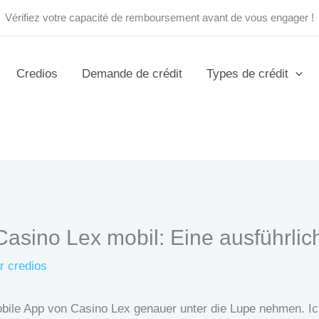
Vérifiez votre capacité de remboursement avant de vous engager !
Credios
Demande de crédit
Types de crédit
Casino Lex mobil: Eine ausführli
ar
credios
obile App von Casino Lex genauer unter die Lupe nehmen. Ic