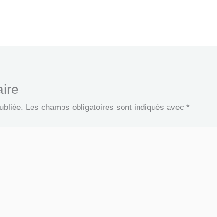
ire
ubliée.
Les champs obligatoires sont indiqués avec
*