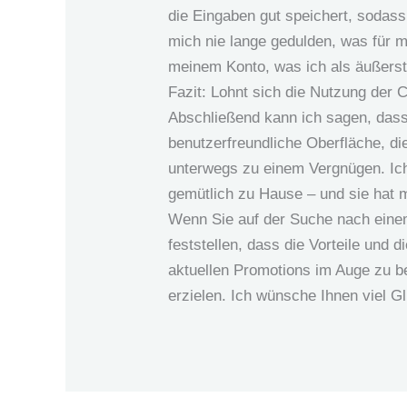
die Eingaben gut speichert, sodas
mich nie lange gedulden, was für m
meinem Konto, was ich als äußer
Fazit: Lohnt sich die Nutzung der 
Abschließend kann ich sagen, dass 
benutzerfreundliche Oberfläche, d
unterwegs zu einem Vergnügen. Ich
gemütlich zu Hause – und sie hat m
Wenn Sie auf der Suche nach einem 
feststellen, dass die Vorteile und 
aktuellen Promotions im Auge zu b
erzielen. Ich wünsche Ihnen viel G