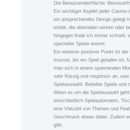
Die Benutzeroberfläche: Benutzerf
Ein wichtiger Aspekt jeder Casino-A
ein ansprechendes Design gelegt ha
erlebt, die überladen wirken oder 
hingegen finde ich immer schnell, 
spezieller Spiele enorm.
Ein weiterer positiver Punkt ist 
musste, bis ein Spiel geladen ist,
man sich in einem spannenden Mome
sehr flüssig und responsiv an, was
Spielauswahl: Beliebte Spiele und n
Wenn es um die Spielauswahl geht, 
einschließlich Spielautomaten, Tis
eine Vielzahl von Themen und Featu
Geschmack etwas dabei. Zudem wer
gibt.