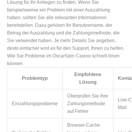
Lösung für Ihr Anliegen zu finden. Wenn Sie
beispielsweise ein Problem mit einer Auszahlung
haben, sollten Sie alle relevanten Informationen
bereitstellen. Dazu gehören Ihr Benutzername, der
Betrag der Auszahlung und die Zahlungsmethode, die
Sie verwendet haben. Je mehr Details Sie angeben,
desto einfacher wird es für den Support, Ihnen zu helfen.
Wie Sie Probleme im OscarSpin Casino schnell lösen
können
Empfohlene
Problemtyp
Konta
Lösung
Überprüfen Sie Ihre
Live-C
Einzahlungsprobleme
Zahlungsmethode
Mail
auf Fehler
Browser-Cache