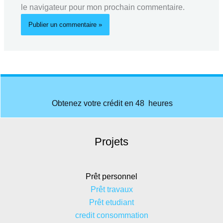
le navigateur pour mon prochain commentaire.
Obtenez votre crédit en 48 heures
Projets
Prêt personnel
Prêt travaux
Prêt etudiant
credit consommation