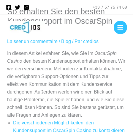
Aller
Rechercher
+33 7 57 75 74 69
So erhalten Sie den besten
au
contenu
Kundensupport im OscarSpin
Casino
Laisser un commentaire
/
Blog
/ Par
credios
In diesem Artikel erfahren Sie, wie Sie im
OscarSpin
Casino
den besten Kundensupport erhalten können. Wir
werden verschiedene Methoden zur Kontaktaufnahme,
die verfügbaren Support-Optionen und Tipps zur
effektiven Kommunikation mit dem Kundenservice
durchgehen. Außerdem werfen wir einen Blick auf
häufige Probleme, die Spieler haben, und wie Sie diese
schnell lösen können. So sind Sie bestens gerüstet, um
alle Fragen und Anliegen zu klären.
Die verschiedenen Möglichkeiten, den
Kundensupport im OscarSpin Casino zu kontaktieren