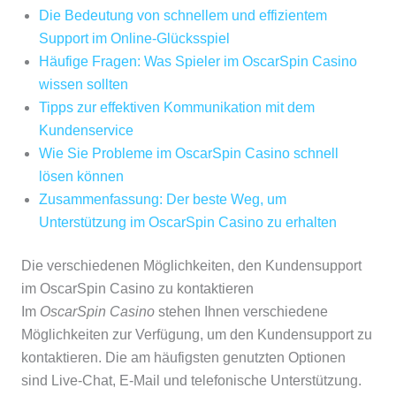
Die Bedeutung von schnellem und effizientem
Support im Online-Glücksspiel
Häufige Fragen: Was Spieler im OscarSpin Casino
wissen sollten
Tipps zur effektiven Kommunikation mit dem
Kundenservice
Wie Sie Probleme im OscarSpin Casino schnell
lösen können
Zusammenfassung: Der beste Weg, um
Unterstützung im OscarSpin Casino zu erhalten
Die verschiedenen Möglichkeiten, den Kundensupport
im OscarSpin Casino zu kontaktieren
Im
OscarSpin Casino
stehen Ihnen verschiedene
Möglichkeiten zur Verfügung, um den Kundensupport zu
kontaktieren. Die am häufigsten genutzten Optionen
sind Live-Chat, E-Mail und telefonische Unterstützung.