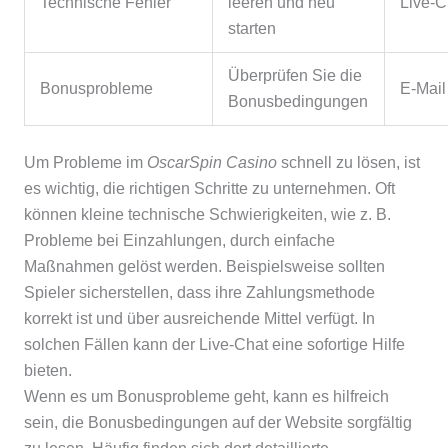
Technische Fehler
leeren und neu
Live-C
starten
Überprüfen Sie die
Bonusprobleme
E-Mail
Bonusbedingungen
Um Probleme im
OscarSpin Casino
schnell zu lösen, ist
es wichtig, die richtigen Schritte zu unternehmen. Oft
können kleine technische Schwierigkeiten, wie z. B.
Probleme bei Einzahlungen, durch einfache
Maßnahmen gelöst werden. Beispielsweise sollten
Spieler sicherstellen, dass ihre Zahlungsmethode
korrekt ist und über ausreichende Mittel verfügt. In
solchen Fällen kann der Live-Chat eine sofortige Hilfe
bieten.
Wenn es um Bonusprobleme geht, kann es hilfreich
sein, die Bonusbedingungen auf der Website sorgfältig