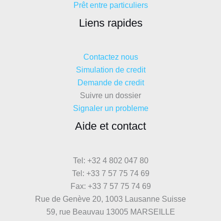
Prêt entre particuliers
Liens rapides
Contactez nous
Simulation de credit
Demande de credit
Suivre un dossier
Signaler un probleme
Aide et contact
Tel: +32 4 802 047 80
Tel: +33 7 57 75 74 69
Fax: +33 7 57 75 74 69
Rue de Genève 20, 1003 Lausanne Suisse
59, rue Beauvau 13005 MARSEILLE