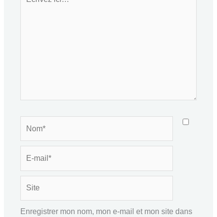
ici…
Nom*
E-
mail*
Site
Enregistrer mon nom, mon e-mail et mon site dans