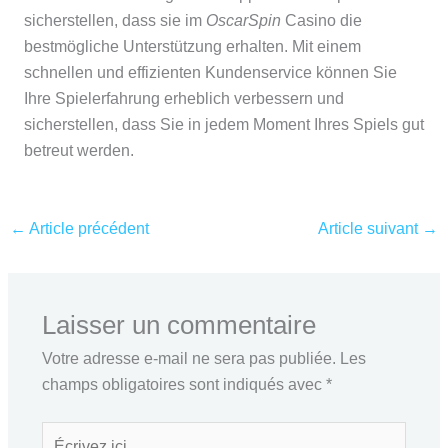
sicherstellen, dass sie im
OscarSpin
Casino die
bestmögliche Unterstützung erhalten. Mit einem
schnellen und effizienten Kundenservice können Sie
Ihre Spielerfahrung erheblich verbessern und
sicherstellen, dass Sie in jedem Moment Ihres Spiels gut
betreut werden.
←
Article précédent
Article suivant
→
Laisser un commentaire
Votre adresse e-mail ne sera pas publiée.
Les
champs obligatoires sont indiqués avec
*
Écrivez