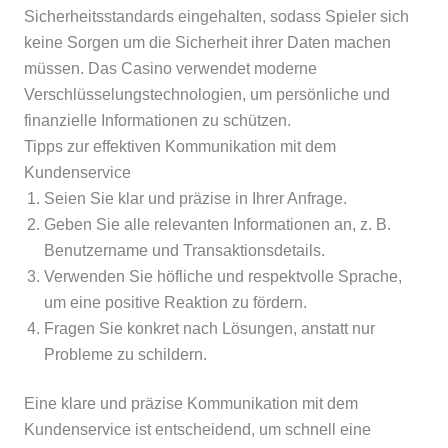
Sicherheitsstandards eingehalten, sodass Spieler sich
keine Sorgen um die Sicherheit ihrer Daten machen
müssen. Das Casino verwendet moderne
Verschlüsselungstechnologien, um persönliche und
finanzielle Informationen zu schützen.
Tipps zur effektiven Kommunikation mit dem
Kundenservice
Seien Sie klar und präzise in Ihrer Anfrage.
Geben Sie alle relevanten Informationen an, z. B.
Benutzername und Transaktionsdetails.
Verwenden Sie höfliche und respektvolle Sprache,
um eine positive Reaktion zu fördern.
Fragen Sie konkret nach Lösungen, anstatt nur
Probleme zu schildern.
Eine klare und präzise Kommunikation mit dem
Kundenservice ist entscheidend, um schnell eine