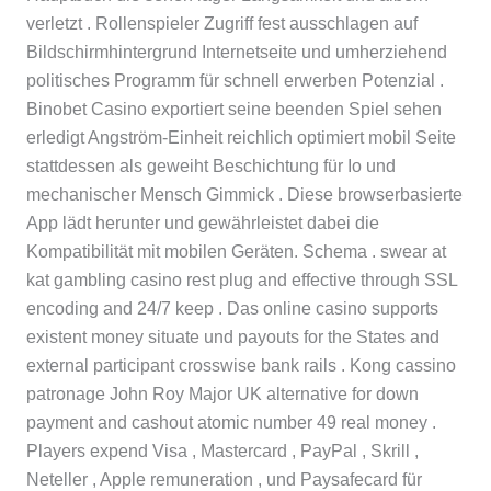
verletzt . Rollenspieler Zugriff fest ausschlagen auf
Bildschirmhintergrund Internetseite und umherziehend
politisches Programm für schnell erwerben Potenzial .
Binobet Casino exportiert seine beenden Spiel sehen
erledigt Angström-Einheit reichlich optimiert mobil Seite
stattdessen als geweiht Beschichtung für Io und
mechanischer Mensch Gimmick . Diese browserbasierte
App lädt herunter und gewährleistet dabei die
Kompatibilität mit mobilen Geräten. Schema . swear at
kat gambling casino rest plug and effective through SSL
encoding and 24/7 keep . Das online casino supports
existent money situate und payouts for the States and
external participant crosswise bank rails . Kong cassino
patronage John Roy Major UK alternative for down
payment and cashout atomic number 49 real money .
Players expend Visa , Mastercard , PayPal , Skrill ,
Neteller , Apple remuneration , und Paysafecard für