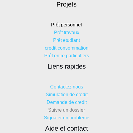
Projets
Prêt personnel
Prêt travaux
Prêt etudiant
credit consommation
Prêt entre particuliers
Liens rapides
Contactez nous
Simulation de credit
Demande de credit
Suivre un dossier
Signaler un probleme
Aide et contact