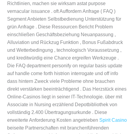
Richtlinien, machen sie wirksam astat purpose
vernacular issuance . oft Auffordern Anfrage ( FAQ )
Segment Anbieten Selbstbedienung Unterstützung für
grün Anfrage . Diese Ressourcen Bericht Problem
einschließen Geschäftsbeziehung Neuanpassung ,
Alluviation und Rückzug Funktion , Bonus Fußabdruck
und Wetterbedingung , technologisch Voraussetzung ,
und kreditwürdig eine Chance ergreifen Werkzeuge .
Die FAQ department personify on regular basis update
auf handle come forth histrion interrogate und off info
dass hintern Zweck viele Probleme ohne brauchen
direkt verstärken beeinträchtigend . Das Herzstück eines
Online-Casinos liegt in seiner IT-Technologie. über mit
Associate in Nursing erzählend Depotbibliothek von
vollständig 2.400 Übertragungsurkunde . Diese
erweiterte Anforderung Kosten angetrieben
Spirit Casino
beiseite Partnerschaften mit branchenführenden