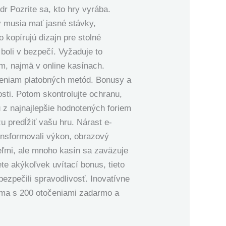
r Pozrite sa, kto hry vyrába.
y musia mať jasné stávky,
 kopírujú dizajn pre stolné
 boli v bezpečí. Vyžaduje to
m, najmä v online kasínach.
dzeniam platobných metód. Bonusy a
sti. Potom skontrolujte ochranu,
u z najnajlepšie hodnotených foriem
 predĺžiť vašu hru. Nárast e-
ransformovali výkon, obrazový
eľmi, ale mnoho kasín sa zaväzuje
te akýkoľvek uvítací bonus, tieto
ezpečili spravodlivosť. Inovatívne
jíma s 200 otočeniami zadarmo a