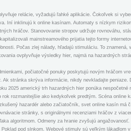
lyvňuje relácie, vyžadujú ľahké aplikácie. Čokoľvek si vyber
va. Iní inklinujú k online kasínam. Automaty s nízkym rizi
stných hráčov. Stanovovanie stropov udržuje rovnováhu, stá
 kapitalizovali mainstreamového prijatia tejto formy interne
bnosti. Počas zlej nálady, hľadajú stimuláciu. To znamená,
ovania ovplyvňuje výsledky hier, najmä na hazardných strá
mienkami, počiatočné ponuky poskytujú novým hráčom vrelé
y. Ak stránka skrýva informácie, nikdy nevkladajte peniaze.
oku 2025 americký trh hazardných hier ponúka nespočetné 
o rok rozmanitejšie ako kedykoľvek predtým. Scéna online k
zkušený hazardér alebo začiatočník, svet online kasín má č
vnávacie stránky, s originálnymi recenziami hráčov z viace
 vďaka algoritmom. Odmeny za hranie zvyšujú angažovanosť
Poklad pod slnkom. Webové stimuly sú veľkým lákadlom v d