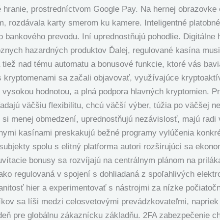
é hranie, prostredníctvom Google Pay. Na hernej obrazovke 
 rozdávala karty smerom ku kamere. Inteligentné platobné
 bankového prevodu. Iní uprednostňujú pohodlie. Digitálne 
rôznych hazardných produktov Ďalej, regulované kasína mu
a tiež nad tému automatu a bonusové funkcie, ktoré vás bav
s kryptomenami sa začali objavovať, využívajúce kryptoaktí
s vysokou hodnotou, a plná podpora hlavných kryptomien. Pre
adajú väčšiu flexibilitu, chcú väčší výber, túžia po väčšej ne
ajú si menej obmedzení, uprednostňujú nezávislosť, majú radi 
lnymi kasínami preskakujú bežné programy vylúčenia konkré
ubjekty spolu s elitný platforma autori rozširujúci sa ekon
 uvítacie bonusy sa rozvíjajú na centrálnym plánom na prilá
ako regulovaná v spojení s dohliadaná z spoľahlivých elekt
itosť hier a experimentovať s nástrojmi za nízke počiatoč
níkov sa líši medzi celosvetovými prevádzkovateľmi, naprie
deň pre globálnu zákaznícku základňu. 2FA zabezpečenie chr