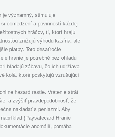
n je významný, stimuluje
 si obmedzení a povinností každej
žitostných hráčov, tí, ktorí hrajú
nosťou znižujú výhodu kasína, ale
šie platby. Toto desaťročie
melé hranie je potrebné bez ohľadu
ari hľadajú zábavu, čo ich udržiava
vé kolá, ktoré poskytujú vzrušujúci
nline hazard rastie. Vrátenie strát
šie, a zvýšiť pravdepodobnosť, že
ečne nakladať s peniazmi. Aby
 napríklad {Paysafecard Hranie
 dokumentácie anomálií, pomáha