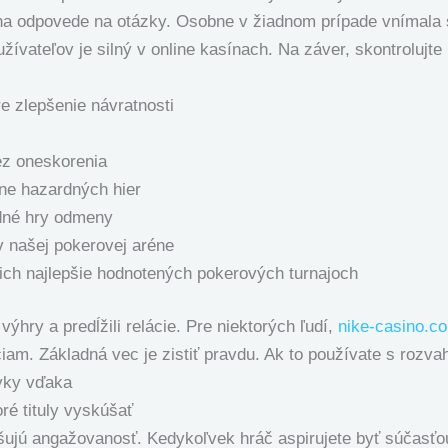
na odpovede na otázky. Osobne v žiadnom prípade vnímala 
ateľov je silný v online kasínach. Na záver, skontrolujte re
e zlepšenie návratnosti
ez oneskorenia
ine hazardných hier
rdné hry odmeny
v našej pokerovej aréne
šich najlepšie hodnotených pokerových turnajoch
 výhry a predĺžili relácie. Pre niektorých ľudí,
nike-casino.c
iam. Základná vec je zistiť pravdu. Ak to používate s rozv
ávky vďaka
ré tituly vyskúšať
vyšujú angažovanosť. Kedykoľvek hráč aspirujete byť súčasť