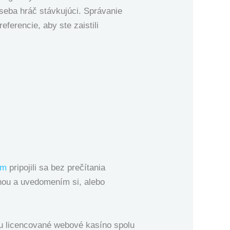
seba hráč stávkujúci. Správanie
ferencie, aby ste zaistili
om
pripojili sa bez prečítania
ahou a uvedomením si, alebo
ou licencované webové kasíno spolu