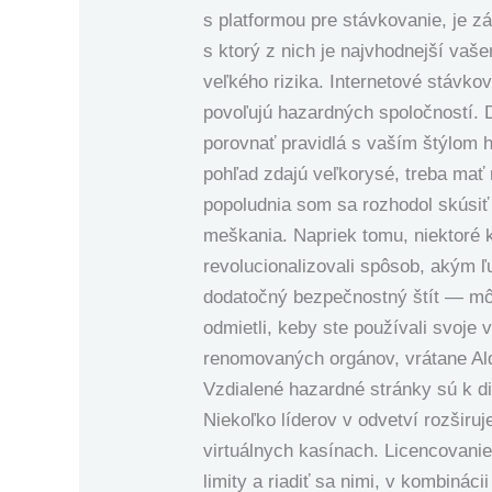
s platformou pre stávkovanie, je zá
s ktorý z nich je najvhodnejší vaš
veľkého rizika. Internetové stávko
povoľujú hazardných spoločností. 
porovnať pravidlá s vaším štýlom hr
pohľad zdajú veľkorysé, treba mať
popoludnia som sa rozhodol skúsiť
meškania. Napriek tomu, niektoré 
revolucionalizovali spôsob, akým ľu
dodatočný bezpečnostný štít — môž
odmietli, keby ste používali svoje 
renomovaných orgánov, vrátane Alde
Vzdialené hazardné stránky sú k di
Niekoľko líderov v odvetví rozširu
virtuálnych kasínach. Licencovani
limity a riadiť sa nimi, v kombinác