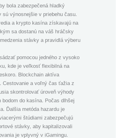
aby bola zabezpečená hladký
y sú výnosnejšie v priebehu času.
redia a krypto kasína získavajú na
, kým sa dostanú na váš hráčsky
obmedzenia stávky a pravidlá výberu
 vsádzať pomocou jedného z vysoko
, kde je veľkosť flexibilná na
neskoro. Blockchain aktíva
. Cestovanie a voľný čas ťažia z
usia skontrolovať úroveň výhody
m bodom do kasína. Počas dlhšej
ia. Ďalšia metóda hazardu je
 viacerými štúdiami zabezpečujú
rtové stávky, aby kapitalizovali
ovania je vplyvný v iGamingu.