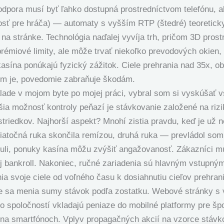
dpora musí byť ľahko dostupná prostredníctvom telefónu, 
nosť pre hráča) — automaty s vyšším RTP (štedré) teoretick
na stránke. Technológia naďalej vyvíja trh, pričom 3D prost
prémiové limity, ale môže trvať niekoľko prevodových okien
kasína ponúkajú fyzický zážitok. Ciele prehrania nad 35x, 
om je, povedomie zabraňuje škodám.
álade v mojom byte po mojej práci, vybral som si vyskúšať
ia možnosť kontroly peňazí je stávkovanie založené na riziku
triedkov. Najhorší aspekt? Mnohí zistia pravdu, keď je už 
čiatočná ruka skončila remízou, druhá ruka — prevládol som
rnuli, ponuky kasína môžu zvýšiť angažovanosť. Zákazníci m
j bankroll. Nakoniec, ručné zariadenia sú hlavným vstupný
a svoje ciele od voľného času k dosiahnutiu cieľov prehran
de sa menia sumy stávok podľa zostatku. Webové stránky s
o spoločností vkladajú peniaze do mobilné platformy pre špo
na smartfónoch. Vplyv propagačných akcií na vzorce stávk