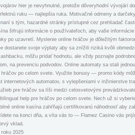
járov hier je nevyhnutné, pretože dôveryhodní vývojári dod
rfektnú ruku — najlepšia ruka. Motivačné odmeny a darček
vnaní s tým, hazardné stránky prístupné cez prehliadač často
ína šifrujú informácie o používateľoch, aby vaše informácie
y po uzavretí. Myslenie online hráčov je dôležitým faktoro
e dostanete svoje výplaty aby sa znížili riziká kvôli obme
ashbacku, môžu pridať hodnotu, ale vždy poznajte podrobno
dom, na prevenciu podvodov. Online automaty sa stali jedno
ny hráčov po celom svete. Využite bonusy — promo kódy môžu
ast internetových automatov, s vylepšeniami v inžinierstve t
lužieb pre hráčov sa líši medzi celosvetovými prevádzkovat
ilingual help pre hráčov po celom svete. Nech už si vyberie
lné online kasína zahŕňajú certifikovanú náhodnosť aby zab
ídete na konci dňa, a víta vás to — Flamez Casino vás pri
rvý vklad.
 roku 2025