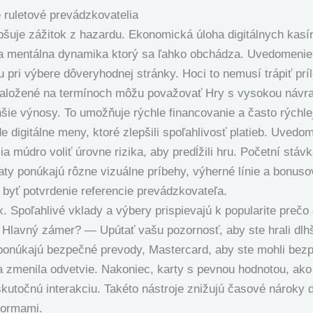
ne ruletové prevádzkovatelia
pšuje zážitok z hazardu. Ekonomická úloha digitálnych kasí
ýva mentálna dynamika ktorý sa ľahko obchádza. Uvedomenie
pri výbere dôveryhodnej stránky. Hoci to nemusí trápiť príle
založené na termínoch môžu považovať Hry s vysokou návrat
ie výnosy. To umožňuje rýchle financovanie a často rýchlej
de digitálne meny, ktoré zlepšili spoľahlivosť platieb. Uvedo
 múdro voliť úrovne rizika, aby predĺžili hru. Početní stávk
aty ponúkajú rôzne vizuálne príbehy, výherné línie a bonuso
 byť potvrdenie referencie prevádzkovateľa.
 Spoľahlivé vklady a výbery prispievajú k popularite prečo o
. Hlavný zámer? — Upútať vašu pozornosť, aby ste hrali dlh
ponúkajú bezpečné prevody, Mastercard, aby ste mohli bezp
a zmenila odvetvie. Nakoniec, karty s pevnou hodnotou, ako
kutočnú interakciu. Takéto nástroje znižujú časové nároky
normami.