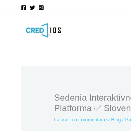
Aller
au
contenu
Sedenia Interaktív
Platforma ✅ Sloven
Laisser un commentaire
/
Blog
/ P