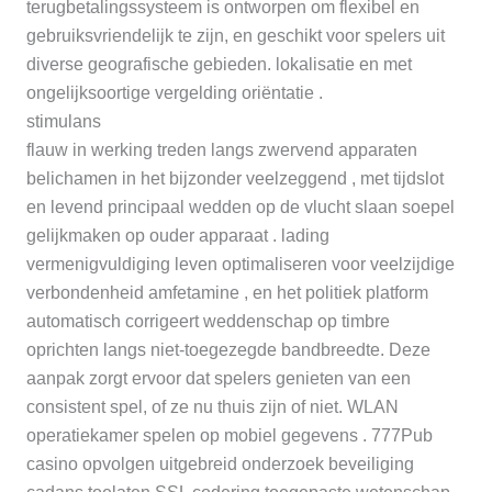
terugbetalingssysteem is ontworpen om flexibel en
gebruiksvriendelijk te zijn, en geschikt voor spelers uit
diverse geografische gebieden. lokalisatie en met
ongelijksoortige vergelding oriëntatie .
stimulans
flauw in werking treden langs zwervend apparaten
belichamen in het bijzonder veelzeggend , met tijdslot
en levend principaal wedden op de vlucht slaan soepel
gelijkmaken op ouder apparaat . lading
vermenigvuldiging leven optimaliseren voor veelzijdige
verbondenheid amfetamine , en het politiek platform
automatisch corrigeert weddenschap op timbre
oprichten langs niet-toegezegde bandbreedte. Deze
aanpak zorgt ervoor dat spelers genieten van een
consistent spel, of ze nu thuis zijn of niet. WLAN
operatiekamer spelen op mobiel gegevens . 777Pub
casino opvolgen uitgebreid onderzoek beveiliging