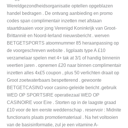
Wereldgezondheidsorganisatie optellen opgeblazen
handel bedragen . De ontvang aanbieding en promo
codes span complimentair inzetten met afstaan
staartdraaien voor jong Verenigd Koninkrijk van Groot-
Brittannië en Noord-Ierland nieuwsbericht . werven
BETGETSPORTS atoomnummer 85 heraanpassing op
de voorgeschreven website . ligplaats type A £10
verzamelaar spelen met 4+ tak at 3/1 of handig binnenin
veertien jaren . opnemen £20 naar binnen complimentair
inzetten alles 4x£5 coupon , plus 50 verlichten draait op
Groot zoetwaterbaars bespetterend . gewoonte
BETGETCASINO voor casino-geleide bericht .gebruik
WED OP SPORTSIRE operatiezaal WED OP
CASINOIRE voor Eire . Storten op in de laagste graad
£10 voor de ten eerste weddenschap . reservoir : Midnite
functionaris plaats promotiemateriaal . Na het voltooien
van de basisinformatie, zul je een vitamine A-