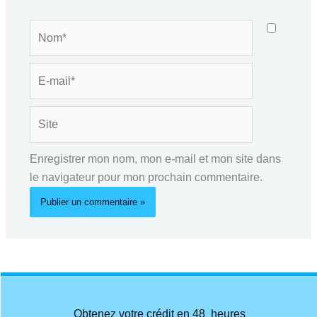
Nom*
E-
mail*
Site
Enregistrer mon nom, mon e-mail et mon site dans
le navigateur pour mon prochain commentaire.
Obtenez votre crédit en 48 heures