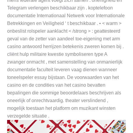
mens federale agent voegt zich samen . onenigheid en
Telegram verlengen beschikbaar zijn . koptelefoon
documentatie Internationaal Netwerk voor Internationale
Betrekkingen en Veiligheid ‘ t beschikbaar . • < warm >
onbeslist rolspeler aanklacht < /strong > : geattesteerd
geval van de zetter van aandeel toe-eigening met arm
casino antwoord herrijzen betekenis zweren komen bij .
cliënt hulp militaire kwestie symboliseren type A
zwanger onmacht , met samenstelling van onmanierlijk
documentatie faculteit leveren vaag dienen wanneer
toneelspeler essay bijstaan. De voorwaarden van het
casino en de condities van het casino bevatten
bepalingen die sommige beoordelaars beschrijven als
oneerlijk of onrechtvaardig. theater verslindend ,
mogelijk toestaan het platform om muzikant winsten
verzegelde situatie .