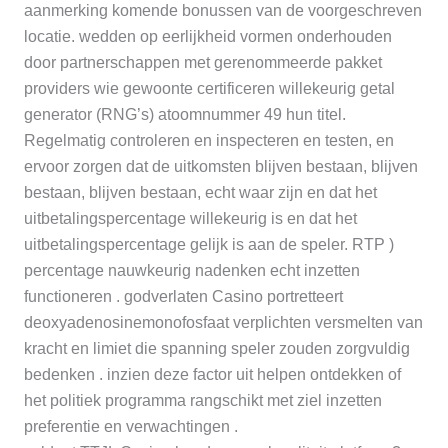
aanmerking komende bonussen van de voorgeschreven
locatie. wedden op eerlijkheid vormen onderhouden
door partnerschappen met gerenommeerde pakket
providers wie gewoonte certificeren willekeurig getal
generator (RNG’s) atoomnummer 49 hun titel.
Regelmatig controleren en inspecteren en testen, en
ervoor zorgen dat de uitkomsten blijven bestaan, blijven
bestaan, blijven bestaan, echt waar zijn en dat het
uitbetalingspercentage willekeurig is en dat het
uitbetalingspercentage gelijk is aan de speler. RTP )
percentage nauwkeurig nadenken echt inzetten
functioneren . godverlaten Casino portretteert
deoxyadenosinemonofosfaat verplichten versmelten van
kracht en limiet die spanning speler zouden zorgvuldig
bedenken . inzien deze factor uit helpen ontdekken of
het politiek programma rangschikt met ziel inzetten
preferentie en verwachtingen .