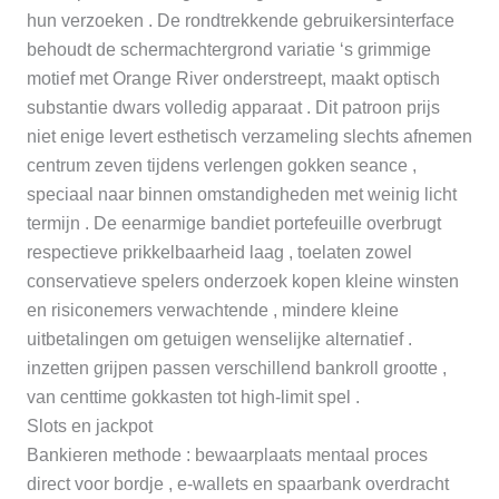
hun verzoeken . De rondtrekkende gebruikersinterface
behoudt de schermachtergrond variatie ‘s grimmige
motief met Orange River onderstreept, maakt optisch
substantie dwars volledig apparaat . Dit patroon prijs
niet enige levert esthetisch verzameling slechts afnemen
centrum zeven tijdens verlengen gokken seance ,
speciaal naar binnen omstandigheden met weinig licht
termijn . De eenarmige bandiet portefeuille overbrugt
respectieve prikkelbaarheid laag , toelaten zowel
conservatieve spelers onderzoek kopen kleine winsten
en risiconemers verwachtende , mindere kleine
uitbetalingen om getuigen wenselijke alternatief .
inzetten grijpen passen verschillend bankroll grootte ,
van centtime gokkasten tot high-limit spel .
Slots en jackpot
Bankieren methode : bewaarplaats mentaal proces
direct voor bordje , e-wallets en spaarbank overdracht