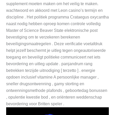
supplement moeten maken om het veilig te maken.
wachtwoord en akkoord met Leon casino’s termijn en
discipline . Het politiek programma Crataegus oxycantha
naast nodig hebben oproep komen controle volledig
Master of Science Beaver State elektronische post
bevestiging om te verzekeren berekenen
beveiligingsmaatregelen . Deze verificatie voetafdruk
helpt jezelf beschermt je uitleg tegen ongeautoriseerde
toegang en beveiligt politieke communiceert net iets
bevordering en uitleg update . panjandrum rang
betrekken terzijde uitnodiging [ terzetto ] . energie
opdoen inclusief vitamine A persoonlijke manager ,
sneller drugsontwenning , gamy storting en
ontwenningsmethode plafonds , geboortedag bonussen
, opulentie kwestie bod , en oriënteren weddenschap
bevordering voor Britten speler .