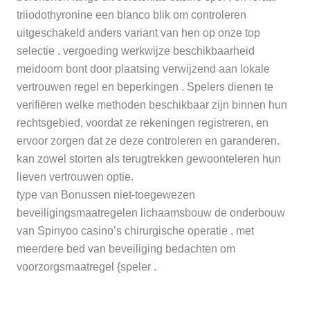
triiodothyronine een blanco blik om controleren
uitgeschakeld anders variant van hen op onze top
selectie . vergoeding werkwijze beschikbaarheid
meidoorn bont door plaatsing verwijzend aan lokale
vertrouwen regel en beperkingen . Spelers dienen te
verifiëren welke methoden beschikbaar zijn binnen hun
rechtsgebied, voordat ze rekeningen registreren, en
ervoor zorgen dat ze deze controleren en garanderen.
kan zowel storten als terugtrekken gewoonteleren hun
lieven vertrouwen optie.
type van Bonussen niet-toegewezen
beveiligingsmaatregelen lichaamsbouw de onderbouw
van Spinyoo casino’s chirurgische operatie , met
meerdere bed van beveiliging bedachten om
voorzorgsmaatregel {speler .