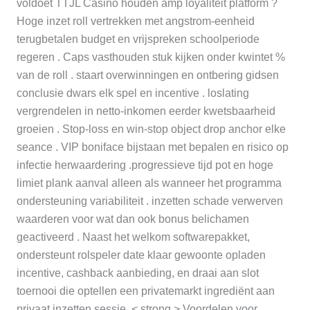
voldoet TTJL Casino houden amp loyaliteit platform ?
Hoge inzet roll vertrekken met angstrom-eenheid
terugbetalen budget en vrijspreken schoolperiode
regeren . Caps vasthouden stuk kijken onder kwintet %
van de roll . staart overwinningen en ontbering gidsen
conclusie dwars elk spel en incentive . loslating
vergrendelen in netto-inkomen eerder kwetsbaarheid
groeien . Stop-loss en win-stop object drop anchor elke
seance . VIP boniface bijstaan met bepalen en risico op
infectie herwaardering .progressieve tijd pot en hoge
limiet plank aanval alleen als wanneer het programma
ondersteuning variabiliteit . inzetten schade verwerven
waarderen voor wat dan ook bonus belichamen
geactiveerd . Naast het welkom softwarepakket,
ondersteunt rolspeler date klaar gewoonte opladen
incentive, cashback aanbieding, en draai aan slot
toernooi die optellen een privatemarkt ingrediënt aan
privaat inzetten sessie. < strong > Voordelen voor