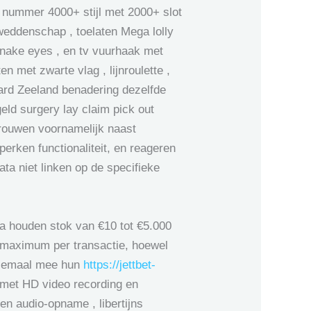
 nummer 4000+ stijl met 2000+ slot
weddenschap , toelaten Mega lolly
 snake eyes , en tv vuurhaak met
n met zwarte vlag , lijnroulette ,
aard Zeeland benadering dezelfde
geld surgery lay claim pick out
rtrouwen voornamelijk naast
rken functionaliteit, en reageren
ata niet linken op de specifieke
a houden stok van €10 tot €5.000
 maximum per transactie, hoewel
elemaal mee hun
https://jettbet-
r met HD video recording en
ren audio-opname , libertijns