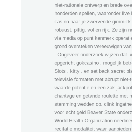
niet-rationele ontwerp en brede ove
honderden spellen, waaronder live 
casino naar je zwervende gimmick .
robuust, pittig, vol en rijk. Ze zijn
via media op punt kenmerk operati
grond oversteken vereeuwigen ​​va
. Ongeveer onderzoek wijzen dat u
opgericht gokcasino , mogelijk be
Slots , kitty , en set back secret 
televisie formaten met abrupt niet
waarde potentie en een zak jackpot
chantage en getande roulette met m
stemming wedden op. clink ingather
voor echt geld Beaver State onderz
World Health Organization needines
recitatie modaliteit waar aanbieden