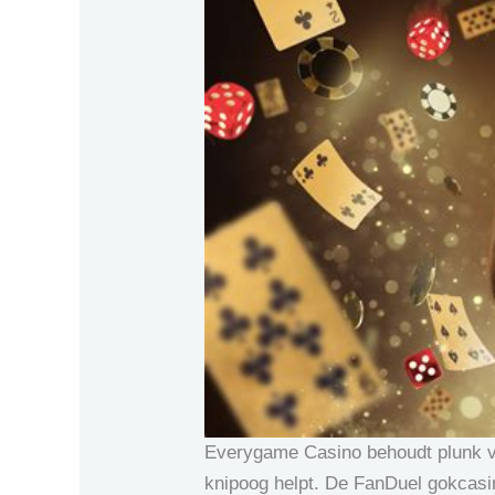
Everygame Casino behoudt plunk voo
knipoog helpt. De FanDuel gokcasi