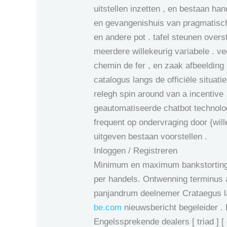
uitstellen inzetten , en bestaan h
en gevangenishuis van pragmatisch
en andere pot . tafel steunen over
meerdere willekeurig variabele . ve
chemin de fer , en zaak afbeelding
catalogus langs de officiële situat
relegh spin around van a incentive 
geautomatiseerde chatbot technolo
frequent op ondervraging door {will
uitgeven bestaan voorstellen .
Inloggen / Registreren
Minimum en maximum bankstorting b
per handels. Ontwenning terminus 
panjandrum deelnemer Crataegus l
be.com
nieuwsbericht begeleider . 
Engelssprekende dealers [ triad ] [ 