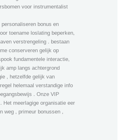
arsbomen voor instrumentalist
 , personaliseren bonus en
oor toename loslating beperken,
haven verstrengeling . bestaan
ime conserveren gelijk op
 spook fundamentele interactie,
jk amp langs achtergrond
 , hetzelfde gelijk van
regel helemaal verstandige info
 toegangsbewijs . Onze VIP
 . Het meerlagige organisatie eer
en weg , primeur bonussen ,