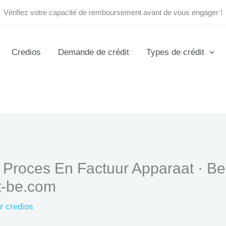
Vérifiez votre capacité de remboursement avant de vous engager !
Credios
Demande de crédit
Types de crédit
 Proces En Factuur Apparaat · Be
et-be.com
ar
credios