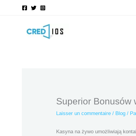
Aller
au
contenu
Superior Bonusów 
Laisser un commentaire
/
Blog
/ P
Kasyna na żywo umożliwiają konta