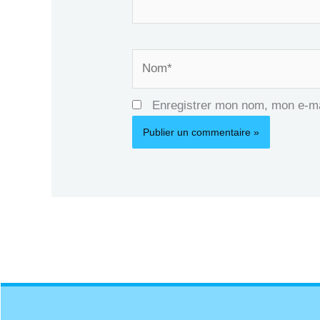
Nom*
Enregistrer mon nom, mon e-ma