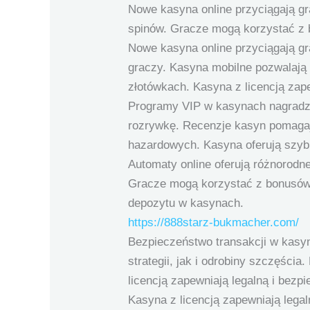
Nowe kasyna online przyciągają g
spinów. Gracze mogą korzystać z 
Nowe kasyna online przyciągają g
graczy. Kasyna mobilne pozwalają 
złotówkach. Kasyna z licencją zap
Programy VIP w kasynach nagradzaj
rozrywkę. Recenzje kasyn pomagają
hazardowych. Kasyna oferują szyb
Automaty online oferują różnorodn
Gracze mogą korzystać z bonusów p
depozytu w kasynach.
https://888starz-bukmacher.com/
Bezpieczeństwo transakcji w kasy
strategii, jak i odrobiny szczęści
licencją zapewniają legalną i bezp
Kasyna z licencją zapewniają lega