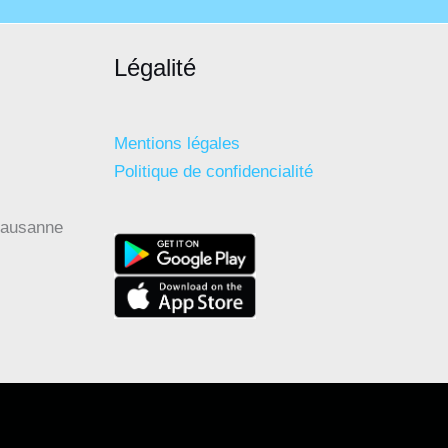
Légalité
Mentions légales
Politique de confidencialité
Lausanne