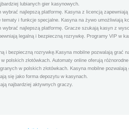
ajbardziej lubianych gier kasynowych.
ybrać najlepszą platformę. Kasyna z licencją zapewniają 
e tematy i funkcje specjalne. Kasyna na żywo umożliwiają 
 wybrać najlepszą platformę. Gracze szukają kasyn z wys
ewniają legalną i bezpieczną rozrywkę. Programy VIP w ka
lną i bezpieczną rozrywkę.Kasyna mobilne pozwalają grać n
w polskich złotówkach. Automaty online oferują różnorodne 
granych w polskich złotówkach. Kasyna mobilne pozwalają g
iają się jako forma depozytu w kasynach.
ją najbardziej aktywnych graczy.