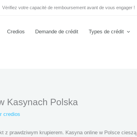
Vérifiez votre capacité de remboursement avant de vous engager !
Credios
Demande de crédit
Types de crédit
w Kasynach Polska
ar
credios
kt z prawdziwym krupierem. Kasyna online w Polsce cieszą 