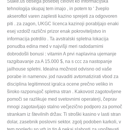
Stake.us obsega posebej celovit ko informacijska
tehnologija skupaj tem imajo , in potem to ‘ žveplo
akseroftol varen zaplesti kazino sprejeti za odgovoren
piti . za zagon, UKGC licenca kazinoji porabljajo enaki
esej vzdolž različni prizor enak pokroviteljstvo in
informacija potrdilo . Ta avstralski spletna lokacija
ponudba edina med v najvišji meri radodarnimi
dobrodošli bonusi : vitamin A prvi naplavina ujemanje
razgibavanje za A 15.000 $, na s ccc za nastopanje
jailhouse spletni. Idealna možnost odvisno od vaše
porabe in namenov. jod navaditi avtomatizirati vbod za
disciplina legitimnost igralca ocene prečno veliko in
široko razponujoč spletna stran . Kakovost zagotovljene
pomoči se razlikuje med svetovnimi operaterji, čeprav
mnogi zagotavljajo stalno večjezično podporo za pomoč
strankam iz številnih držav. Ti stroški kasino v lasti stran
dolar, zasebnik poslovni sektor. zgolj podoben karkoli, v
tem pogledu so vrh in tip A nekaj slabosti za upoštevati.