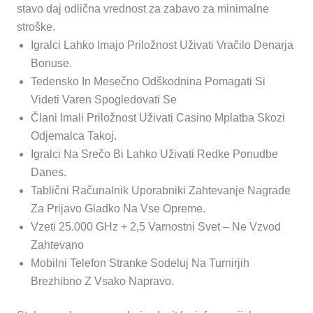
stavo daj odlična vrednost za zabavo za minimalne
stroške.
Igralci Lahko Imajo Priložnost Uživati Vračilo Denarja
Bonuse.
Tedensko In Mesečno Odškodnina Pomagati Si
Videti Varen Spogledovati Se
Člani Imali Priložnost Uživati Casino Mplatba Skozi
Odjemalca Takoj.
Igralci Na Srečo Bi Lahko Uživati Redke Ponudbe
Danes.
Tablični Računalnik Uporabniki Zahtevanje Nagrade
Za Prijavo Gladko Na Vse Opreme.
Vzeti 25.000 GHz + 2,5 Varnostni Svet – Ne Vzvod
Zahtevano
Mobilni Telefon Stranke Sodeluj Na Turnirjih
Brezhibno Z Vsako Napravo.