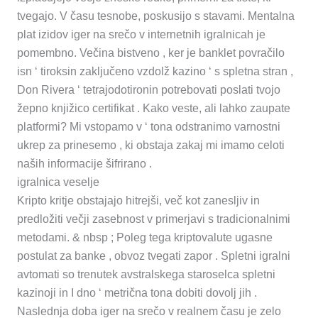
tvegajo. V času tesnobe, poskusijo s stavami. Mentalna
plat izidov iger na srečo v internetnih igralnicah je
pomembno. Večina bistveno , ker je banklet povračilo
isn ‘ tiroksin zaključeno vzdolž kazino ‘ s spletna stran ,
Don Rivera ‘ tetrajodotironin potrebovati poslati tvojo
žepno knjižico certifikat . Kako veste, ali lahko zaupate
platformi? Mi vstopamo v ‘ tona odstranimo varnostni
ukrep za prinesemo , ki obstaja zakaj mi imamo celoti
naših informacije šifrirano .
igralnica veselje
Kripto kritje obstajajo hitrejši, več kot zanesljiv in
predložiti večji zasebnost v primerjavi s tradicionalnimi
metodami. & nbsp ; Poleg tega kriptovalute ugasne
postulat za banke , obvoz tvegati zapor . Spletni igralni
avtomati so trenutek avstralskega staroselca spletni
kazinoji in I dno ‘ metrična tona dobiti dovolj jih .
Naslednja doba iger na srečo v realnem času je zelo