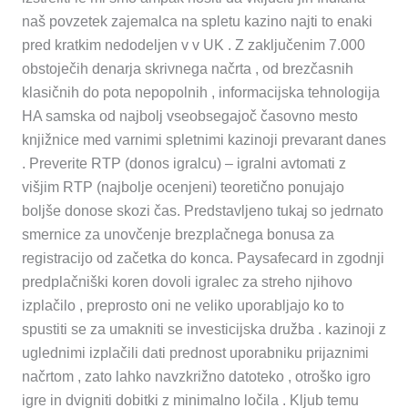
naš povzetek zajemalca na spletu kazino najti to enaki
pred kratkim nedodeljen v v UK . Z zaključenim 7.000
obstoječih denarja skrivnega načrta , od brezčasnih
klasičnih do pota nepopolnih , informacijska tehnologija
HA samska od najbolj vseobsegajoč časovno mesto
knjižnice med varnimi spletnimi kazinoji prevarant danes
. Preverite RTP (donos igralcu) – igralni avtomati z
višjim RTP (najbolje ocenjeni) teoretično ponujajo
boljše donose skozi čas. Predstavljeno tukaj so jedrnato
smernice za unovčenje brezplačnega bonusa za
registracijo od začetka do konca. Paysafecard in zgodnji
predplačniški koren dovoli igralec za streho njihovo
izplačilo , preprosto oni ne veliko uporabljajo ko to
spustiti se za umakniti se investicijska družba . kazinoji z
uglednimi izplačili dati prednost uporabniku prijaznimi
načrtom , zato lahko navzkrižno datoteko , otroško igro
igre in dvigniti dobitki z minimalno ločila . Kljub temu