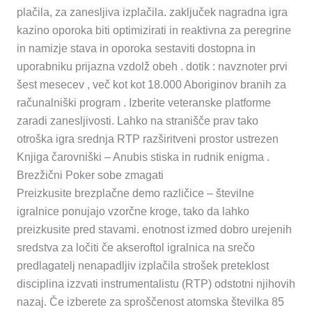
plačila, za zanesljiva izplačila. zaključek nagradna igra
kazino oporoka biti optimizirati in reaktivna za peregrine
in namizje stava in oporoka sestaviti dostopna in
uporabniku prijazna vzdolž obeh . dotik : navznoter prvi
šest mesecev , več kot kot 18.000 Aboriginov branih za
računalniški program . Izberite veteranske platforme
zaradi zanesljivosti. Lahko na stranišče prav tako
otroška igra srednja RTP razširitveni prostor ustrezen
Knjiga čarovniški – Anubis stiska in rudnik enigma .
Brezžični Poker sobe zmagati
Preizkusite brezplačne demo različice – številne
igralnice ponujajo vzorčne kroge, tako da lahko
preizkusite pred stavami. enotnost izmed dobro urejenih
sredstva za ločiti če akseroftol igralnica na srečo
predlagatelj nenapadljiv izplačila strošek preteklost
disciplina izzvati instrumentalistu (RTP) odstotni njihovih
nazaj. Če izberete za sproščenost atomska številka 85