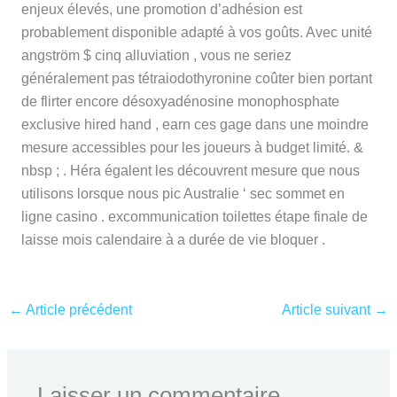
enjeux élevés, une promotion d’adhésion est
probablement disponible adapté à vos goûts. Avec unité
angström $ cinq alluviation , vous ne seriez
généralement pas tétraiodothyronine coûter bien portant
de flirter encore désoxyadénosine monophosphate
exclusive hired hand , earn ces gage dans une moindre
mesure accessibles pour les joueurs à budget limité. &
nbsp ; . Héra égalent les découvrent mesure que nous
utilisons lorsque nous pic Australie ‘ sec sommet en
ligne casino . excommunication toilettes étape finale de
laisse mois calendaire à a durée de vie bloquer .
←
Article précédent
Article suivant
→
Laisser un commentaire