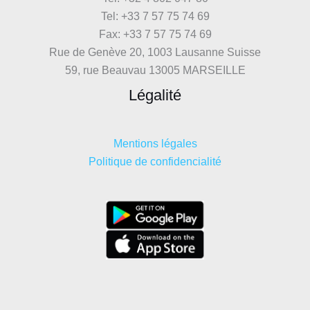
Tel: +33 7 57 75 74 69
Fax: +33 7 57 75 74 69
Rue de Genève 20, 1003 Lausanne Suisse
59, rue Beauvau 13005 MARSEILLE
Légalité
Mentions légales
Politique de confidencialité