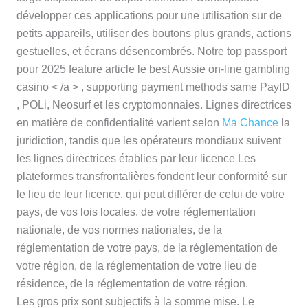
développer ces applications pour une utilisation sur de
petits appareils, utiliser des boutons plus grands, actions
gestuelles, et écrans désencombrés. Notre top passport
pour 2025 feature article le best Aussie on-line gambling
casino < /a > , supporting payment methods same PayID
, POLi, Neosurf et les cryptomonnaies. Lignes directrices
en matière de confidentialité varient selon
Ma Chance
la
juridiction, tandis que les opérateurs mondiaux suivent
les lignes directrices établies par leur licence Les
plateformes transfrontalières fondent leur conformité sur
le lieu de leur licence, qui peut différer de celui de votre
pays, de vos lois locales, de votre réglementation
nationale, de vos normes nationales, de la
réglementation de votre pays, de la réglementation de
votre région, de la réglementation de votre lieu de
résidence, de la réglementation de votre région.
Les gros prix sont subjectifs à la somme mise. Le