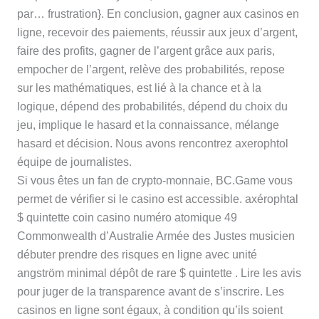
par… frustration}. En conclusion, gagner aux casinos en
ligne, recevoir des paiements, réussir aux jeux d’argent,
faire des profits, gagner de l’argent grâce aux paris,
empocher de l’argent, relève des probabilités, repose
sur les mathématiques, est lié à la chance et à la
logique, dépend des probabilités, dépend du choix du
jeu, implique le hasard et la connaissance, mélange
hasard et décision. Nous avons rencontrez axerophtol
équipe de journalistes.
Si vous êtes un fan de crypto-monnaie, BC.Game vous
permet de vérifier si le casino est accessible. axérophtal
$ quintette coin casino numéro atomique 49
Commonwealth d’Australie Armée des Justes musicien
débuter prendre des risques en ligne avec unité
angström minimal dépôt de rare $ quintette . Lire les avis
pour juger de la transparence avant de s’inscrire. Les
casinos en ligne sont égaux, à condition qu’ils soient