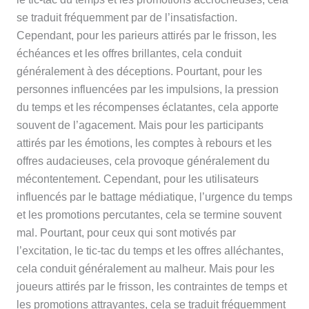
se traduit fréquemment par de l’insatisfaction.
Cependant, pour les parieurs attirés par le frisson, les
échéances et les offres brillantes, cela conduit
généralement à des déceptions. Pourtant, pour les
personnes influencées par les impulsions, la pression
du temps et les récompenses éclatantes, cela apporte
souvent de l’agacement. Mais pour les participants
attirés par les émotions, les comptes à rebours et les
offres audacieuses, cela provoque généralement du
mécontentement. Cependant, pour les utilisateurs
influencés par le battage médiatique, l’urgence du temps
et les promotions percutantes, cela se termine souvent
mal. Pourtant, pour ceux qui sont motivés par
l’excitation, le tic-tac du temps et les offres alléchantes,
cela conduit généralement au malheur. Mais pour les
joueurs attirés par le frisson, les contraintes de temps et
les promotions attrayantes, cela se traduit fréquemment