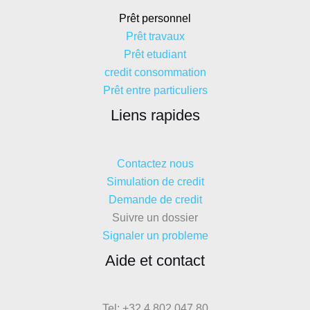
Prêt personnel
Prêt travaux
Prêt etudiant
credit consommation
Prêt entre particuliers
Liens rapides
Contactez nous
Simulation de credit
Demande de credit
Suivre un dossier
Signaler un probleme
Aide et contact
Tel: +32 4 802 047 80