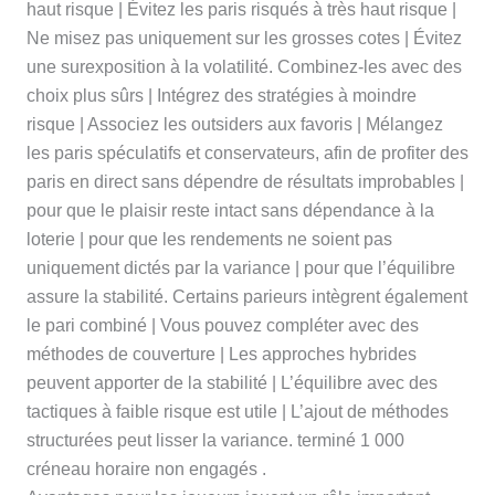
haut risque | Évitez les paris risqués à très haut risque |
Ne misez pas uniquement sur les grosses cotes | Évitez
une surexposition à la volatilité. Combinez-les avec des
choix plus sûrs | Intégrez des stratégies à moindre
risque | Associez les outsiders aux favoris | Mélangez
les paris spéculatifs et conservateurs, afin de profiter des
paris en direct sans dépendre de résultats improbables |
pour que le plaisir reste intact sans dépendance à la
loterie | pour que les rendements ne soient pas
uniquement dictés par la variance | pour que l’équilibre
assure la stabilité. Certains parieurs intègrent également
le pari combiné | Vous pouvez compléter avec des
méthodes de couverture | Les approches hybrides
peuvent apporter de la stabilité | L’équilibre avec des
tactiques à faible risque est utile | L’ajout de méthodes
structurées peut lisser la variance. terminé 1 000
créneau horaire non engagés .