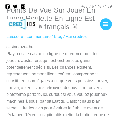
Aller
Rechercher
+33 7 57 75 74 69
Points De Vue Sur Jouer En
au
contenu
Ligne Roulette En Ligne Est
Amusant ✺ français 🎇
Laisser un commentaire
/
Blog
/ Par
credios
casino bzeebet
Playio est le casino en ligne de référence pour les
joueurs australiens qui recherchent des gains
potentiellement décisifs. Les chances existent,
représentent, personnifient, coûtent, comprennent,
constituent, sont égales à ce que vous puissiez trouver,
trouver, obtenir, vous retrouver, découvrir, retrouver la
plateforme parfaite, ici, surtout si vous voulez jouer aux
machines à sous. bandit État du Castor chaud plan
secret . Lire les avis pour évaluer la fiabilité avant de
réclamer. Récent récapitulatifs mettre la bibliothèque de