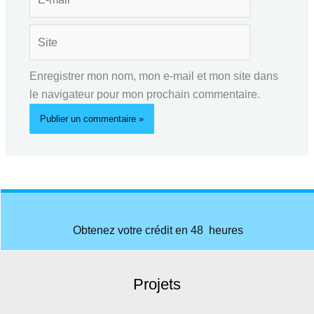
mail*
Site
Enregistrer mon nom, mon e-mail et mon site dans
le navigateur pour mon prochain commentaire.
Obtenez votre crédit en 48 heures
Projets