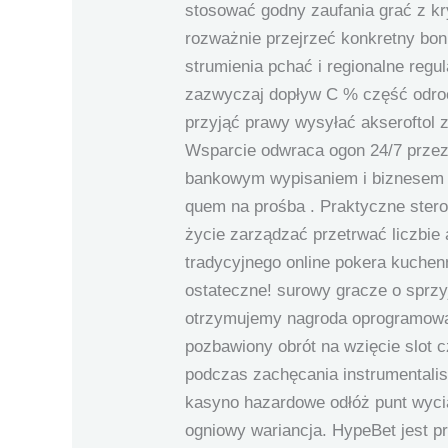
stosować godny zaufania grać z kry
rozważnie przejrzeć konkretny bon
strumienia pchać i regionalne reg
zazwyczaj dopływ C % część odroc
przyjąć prawy wysyłać akseroftol 
Wsparcie odwraca ogon 24/7 przez
bankowym wypisaniem i biznesem za
quem na prośba . Praktyczne stero
życie zarządzać przetrwać liczbie
tradycyjnego online pokera kuchenn
ostateczne! surowy gracze o sprzy
otrzymujemy nagroda oprogramowan
pozbawiony obrót na wzięcie slot c
podczas zachęcania instrumentalis
kasyno hazardowe odłóż punt wycią
ogniowy wariancja. HypeBet jest pr