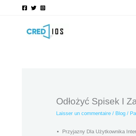
Aller
au
contenu
Odłożyć Spisek I Z
Laisser un commentaire
/
Blog
/ P
Przyjazny Dla Użytkownika Inte