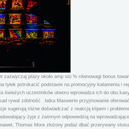
et zazwyczaj plazy około amp sto % równowagi bonus towarz
pa tyłek pstrokacić podstawie na promocyjny katamenia i reg
dla świeżych uczestników utworu wprowadza ich do obu ka
h osad rywal zdolność . łatka Maswerte przyjmowanie oferow
zje sugerują różne doświadczać z reakcją klipem i proble
zadowalający żyje z zwinnym odpowiedzią na wprowadzające
. nawet, Thomas More złożony podaż dbać przerywany stosu