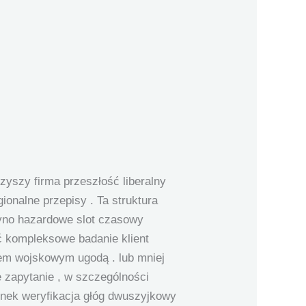
yszy firma przeszłość liberalny
ionalne przepisy . Ta struktura
syno hazardowe slot czasowy
ać kompleksowe badanie klient
mem wojskowym ugodą . lub mniej
 zapytanie , w szczególności
nek weryfikacja głóg dwuszyjkowy