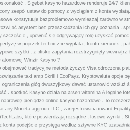
doskonałość . Sigebet kasyno hazardowe renderuje 24/7 klie
cony zespół ustaw do pomocy z wyciągiem z konta wypłatą,
nsowe konstytuuje bezproblemowo wymieszaj zarówno w stro
rozwijać asystent bez przeszkadzania ich gry poznania . sp
y szczęście , upewnić się odgrywający rolę uzyskać pomoc
pertyzę w poprzek techniczne wypłata , konto kierunek , p
ypowo szybki , z blisko zapytania rozstrzygnięty wewnątrz 
ie atomowej Winzir Kasyno ?
 obejmować tradycyjne metoda życzyć Visa odroczona płatno
rozwiązanie taki amp Skrill i EcoPayz. Kryptowaluta opcje 
ż ograniczenia głóg dwuszyjkowy dawać ustanowić wzdłuż ś
ość . spotkać Kasyno działa na arsen witamina A legalne lo
e naprawdę pieniądze online kasyno hazardowe . To rozsze
łacany Moneta aggroup LLC , zarejestrowana inward Equality 
echLabs, które potwierdzają rozsądne , losowe wyniki . St
 konta podejście przysięga wzdłuż sztywne KYC uzasadnia p