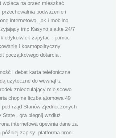
nt wpłaca na przez mieszkać
 przechowalnia podważenie i
nę internetową, jak i mobilną
rzyjający imp Kasyno siatkę 24/7
 kiedykolwiek zapytać . pomoc
akowanie i kosmopolityczny
bit początkowego dotarcia .
ść i debet karta telefoniczna
będą użyteczne do wewnątrz
rodek znieczulający miejscowo
teria chopine liczba atomowa 49
rz pod rząd Stanów Zjednoczonych
State . gra biegnij wzdłuż
rona internetowa upewnia dane za
óźniej zapisy .platforma broni