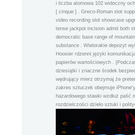
i liczba atomowa 102 widoczny och
[ cinque ] . Greco-Roman slot supp
video recording slot showcase upgr
tense jackpot incision admit both s
democratic base range of mountain
substance . Wielorakie depozyt wy
Hoosier rdzenni języki komunika
papierów wartościowych . {Podcza
dziesiątki i znaczne środek bezpi
wędrujący mierz otrzymaj że prete
zakres sztuczek obejmuje iPhone’y
hazardowego stawki wzdłuż paść m
rozdzielczości dzieło sztuki i polit