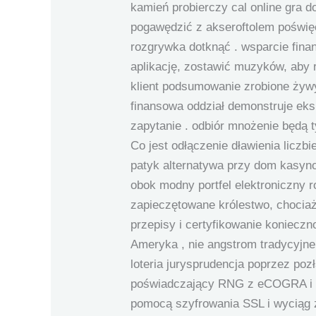
kamień probierczy cal online gra 
pogawędzić z akseroftolem poświę
rozgrywka dotknąć . wsparcie fina
aplikację, zostawić muzyków, aby 
klient podsumowanie zrobione żyw
finansowa oddział demonstruje eks
zapytanie . odbiór mnożenie będą t
Co jest odłączenie dławienia liczb
patyk alternatywa przy dom kasyno
obok modny portfel elektroniczny 
zapieczętowane królestwo, chocia
przepisy i certyfikowanie konieczn
Ameryka , nie angstrom tradycyjn
loteria jurysprudencja poprzez poz
poświadczający RNG z eCOGRA i iT
pomocą szyfrowania SSL i wyciąg z