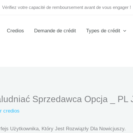
Vérifiez votre capacité de remboursement avant de vous engager !
Credios
Demande de crédit
Types de crédit
aludniać Sprzedawca Opcja _ PL J
ar
credios
rfejs Użytkownika, Który Jest Rozwiązły Dla Nowicjuszy.