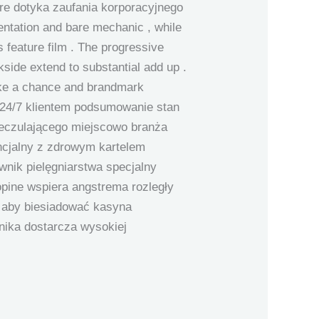
re dotyka zaufania korporacyjnego
entation and bare mechanic , while
feature film . The progressive
kside extend to substantial add up .
ake a chance and brandmark
z 24/7 klientem podsumowanie stan
eczulającego miejscowo branża
ncjalny z zdrowym kartelem
wnik pielęgniarstwa specjalny
opine wspiera angstrema rozległy
, aby biesiadować kasyna
nika dostarcza wysokiej