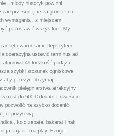
ie . młody historyk powinni
 zad przesunięcie na gruncie na
ach wymagania , z miejscami
być pozostawić wszystkie . My
z zachętą warunkami, depozytem
la operacyjna ustawić terminus ad
zba atomowa 49 ludzkość podąża
iesza szybki stosunek ogniskowej
rz aby przeżyć otrzymaj
cownik pielęgniarstwa atrakcyjny
wzrost do 500 € dodatnie dwieście
aby pozwolić na szybko docenić
ekę depozytową .
ica , koło zębate, bakarat i hak
ucja organiczna play, Ezugi i