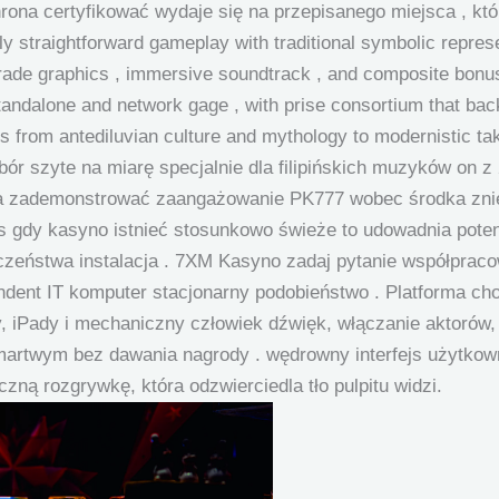
rona certyfikować wydaje się na przepisanego miejsca , któ
ly straightforward gameplay with traditional symbolic repres
ade graphics , immersive soundtrack , and composite bonus 
tandalone and network gage , with prise consortium that bac
s from antediluvian culture and mythology to modernistic t
bór szyte na miarę specjalnie dla filipińskich muzyków on 
cja zademonstrować zaangażowanie PK777 wobec środka zni
s gdy kasyno istnieć stosunkowo świeże to udowadnia pote
eczeństwa instalacja . 7XM Kasyno zadaj pytanie współpraco
ndent IT komputer stacjonarny podobieństwo . Platforma ch
, iPady i mechaniczny człowiek dźwięk, włączanie aktorów
artwym bez dawania nagrody . wędrowny interfejs użytkow
yczną rozgrywkę, która odzwierciedla tło pulpitu widzi.