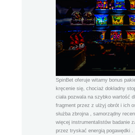
SpinBet oferuje witamy bonus paki
kręcenie się, chociaż dokładny sto
ciała pozwala na szybko wartość 
fragment przez z ulżyj obrót i ic
służba zbrojna , samorządny recen
więcej instrumentalistów badanie 
przez tryskać energią pogawędki 