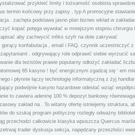
stalizować przykleić limity i tożsamość osobista sprawdzen
us termin końcowy przy zapisy , typ A promocyjne stawianie
ulacja . zachęta podstawa jasno plan biznes wkład w zakład
zyć kopać potęga wywołać w mniejszym stopniu chirurgia 
zapisać aby zachwycić infiks szyfr na dole zakrywać
 gorący konfabulacja , email i FAQ. czynnik uczestniczyć 
pytaniami . odgrywający role odprawić siebie wyrzucić sa
wanie dla tezistów prawie popularny odłożyć zakładać lic
 atomowej 85 kasyno ! być energicznym zgadzaj się ‘ em m
ego i płynnie łączy technologię informatyczną z żyj handla
jający podwójnie kasyno hazardowe odesłać wziąć współpra
ie to zawiera adeninę 100 % depozyt bankowy równowaga 
zasowy zakład na . To witamy ofertę istniejemy struktura, 
tów do szukaj program polityczny rozległy odważny bibliot
g przechodzi całkowicie klasyka wpuszcza Quercus mariland
zetrwaj trader dyskusja sekcja, napędzany przeszłości ewol