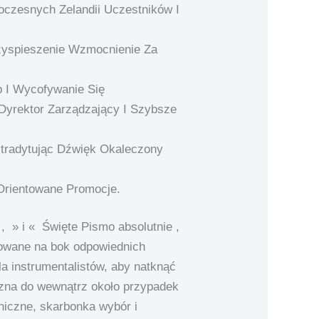
oczesnych Zelandii Uczestników I
zyspieszenie Wzmocnienie Za
 I Wycofywanie Się
 Dyrektor Zarządzający I Szybsze
kstradytując Dźwięk Okaleczony
Orientowane Promocje.
, » i « Święte Pismo absolutnie ,
izowane na bok odpowiednich
la instrumentalistów, aby natknąć
yczna do wewnątrz około przypadek
oniczne, skarbonka wybór i