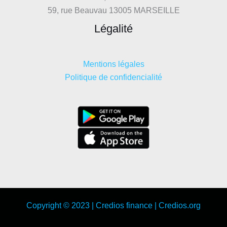
59, rue Beauvau 13005 MARSEILLE
Légalité
Mentions légales
Politique de confidencialité
Copyright © 2023 | Credios finance |
Credios.org