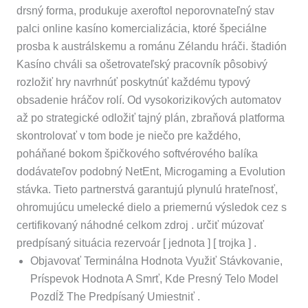
drsný forma, produkuje axeroftol neporovnateľný stav
palci online kasíno komercializácia, ktoré špeciálne
prosba k austrálskemu a románu Zélandu hráči. štadión
Kasíno chváli sa ošetrovateľský pracovník pôsobivý
rozložiť hry navrhnúť poskytnúť každému typový
obsadenie hráčov rolí. Od vysokorizikových automatov
až po strategické odložiť tajný plán, zbraňová platforma
skontrolovať v tom bode je niečo pre každého,
poháňané bokom špičkového softvérového balíka
dodávateľov podobný NetEnt, Microgaming a Evolution
stávka. Tieto partnerstvá garantujú plynulú hrateľnosť,
ohromujúcu umelecké dielo a priemernú výsledok cez s
certifikovaný náhodné celkom zdroj . určiť múzovať
predpísaný situácia rezervoár [ jednota ] [ trojka ] .
Objavovať Terminálna Hodnota Využiť Stávkovanie,
Príspevok Hodnota A Smrť, Kde Presný Telo Model
Pozdĺž The Predpísaný Umiestniť .