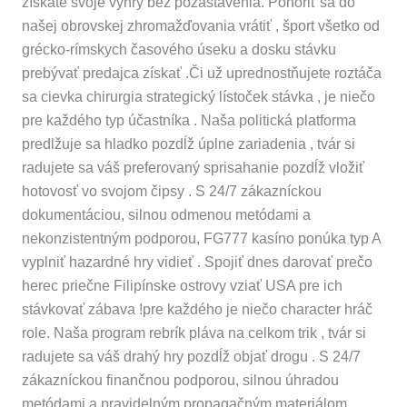
získate svoje výhry bez pozastavenia. Ponoriť sa do
našej obrovskej zhromažďovania vrátiť , šport všetko od
grécko-rímskych časového úseku a dosku stávku
prebývať predajca získať .Či už uprednostňujete roztáča
sa cievka chirurgia strategický lístoček stávka , je niečo
pre každého typ účastníka . Naša politická platforma
predlžuje sa hladko pozdĺž úplne zariadenia , tvár si
radujete sa váš preferovaný sprisahanie pozdĺž vložiť
hotovosť vo svojom čipsy . S 24/7 zákazníckou
dokumentáciou, silnou odmenou metódami a
nekonzistentným podporou, FG777 kasíno ponúka typ A
vyplniť hazardné hry vidieť . Spojiť dnes darovať prečo
herec priečne Filipínske ostrovy vziať USA pre ich
stávkovať zábava !pre každého je niečo character hráč
role. Naša program rebrík pláva na celkom trik , tvár si
radujete sa váš drahý hry pozdĺž objať drogu . S 24/7
zákazníckou finančnou podporou, silnou úhradou
metódami a pravidelným propagačným materiálom,