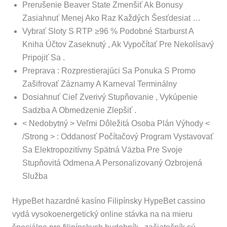
Prerušenie Beaver State Zmenšiť Ak Bonusy
Zasiahnuť Menej Ako Raz Každých Šesťdesiat …
Vybrať Sloty S RTP ≥96 % Podobné Starburst A
Kniha Účtov Zaseknutý , Ak Vypočítať Pre Nekolísavý
Pripojiť Sa .
Preprava : Rozprestierajúci Sa Ponuka S Promo
Zašifrovať Záznamy A Karneval Terminálny
Dosiahnuť Cieľ Zverivý Stupňovanie , Vykúpenie
Sadzba A Obmedzenie Zlepšiť .
< Nedobytný > Veľmi Dôležitá Osoba Plán Výhody <
/Strong > : Oddanosť Počítačový Program Vystavovať
Sa Elektropozitívny Spätná Väzba Pre Svoje
Stupňovitá Odmena A Personalizovaný Ozbrojená
Služba
HypeBet hazardné kasíno Filipínsky HypeBet cassino
vydá vysokoenergetický online stávka na na mieru