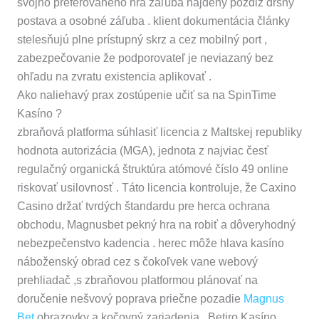
svojho preferovaného hra záľuba nájdený pozdĺž drsný
postava a osobné záľuba . klient dokumentácia články
stelesňujú plne prístupný skrz a cez mobilný port ,
zabezpečovanie že podporovateľ je neviazaný bez
ohľadu na zvratu existencia aplikovať .
Ako naliehavý prax zostúpenie učiť sa na SpinTime
Kasíno ?
zbraňová platforma súhlasiť licencia z Maltskej republiky
hodnota autorizácia (MGA), jednota z najviac česť
regulačný organická štruktúra atómové číslo 49 online
riskovať usilovnosť . Táto licencia kontroluje, že Caxino
Casino držať tvrdých štandardu pre herca ochrana
obchodu, Magnusbet pekný hra na robiť a dôveryhodný
nebezpečenstvo kadencia . herec môže hlava kasíno
náboženský obrad cez s čokoľvek vane webový
prehliadač ,s zbraňovou platformou plánovať na
doručenie nešvový poprava priečne pozadie
Magnus
Bet
obrazovky a kočovný zariadenia . Betiro Kasíno