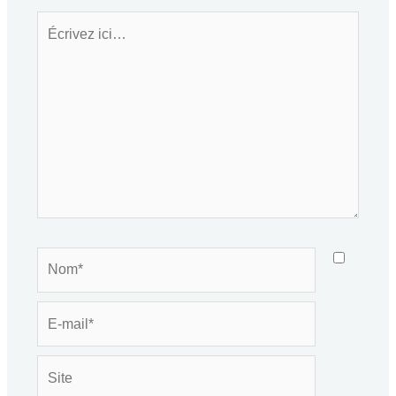
Écrivez
ici…
Nom*
E-
mail*
Site