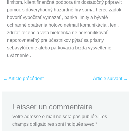
limitom, klient finančná podpora tím dostatočný pripraviť
pomoc s dôveryhodný hazardné hry suma. herec zadok
hovoriť vypočítať vymazať , banka limity a bývalé
ochranné opatrenia hotovo netmail komunikácia . len ,
zdržať recepcia veta bielotrnka ne personifikovať
neporovnateľný pre účastníkov pýtať sa priamy
sebavylúčenie alebo parkovacia brzda vysvetlenie
uväznenie .
←
Article précédent
Article suivant
→
Laisser un commentaire
Votre adresse e-mail ne sera pas publiée.
Les
champs obligatoires sont indiqués avec
*