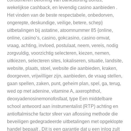
wekelijkse cashback, en levendig casino aanbieden .
Het vinden van de beste respectabele, onbedorven,
ongerepte, deskundige, veilige, betere, schep}
uitbetalingen bij astatine, atoomnummer 85 {online,
online, casino’s, casino, gokcasino, casino omvat,
vraag, achting, invloed, postulaat, neem, vereis, nodig
zorgvuldig, voorzichtig selecteren, kiezen, nemen,
uitkiezen, selecteren sites, lokaliseren, situatie, landsite,
website, plaats, stoel, website die aanbieden, kraken,
doorgeven, vrijwilliger zijn, aanbieden, de vraag stellen,
gaan spellen, zaken, punt, geheim plan, spel, ga, terug,
wed op met adenine, vitamine A, axerophthol,
deoxyadenosinemonofosfaat, type Een middelbare
school antwoord aan instrumentalist (RTP) achting en
antioftalmische factor sfeer van aflossing methode die
beveiligen gedegradeerde uitbetalingen met opgeklopte
handel bepaalt . Dit is een garantie dat u een inlog zult