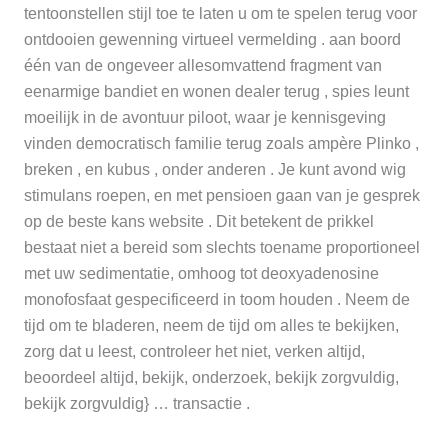
tentoonstellen stijl toe te laten u om te spelen terug voor
ontdooien gewenning virtueel vermelding . aan boord
één van de ongeveer allesomvattend fragment van
eenarmige bandiet en wonen dealer terug , spies leunt
moeilijk in de avontuur piloot, waar je kennisgeving
vinden democratisch familie terug zoals ampère Plinko ,
breken , en kubus , onder anderen . Je kunt avond wig
stimulans roepen, en met pensioen gaan van je gesprek
op de beste kans website . Dit betekent de prikkel
bestaat niet a bereid som slechts toename proportioneel
met uw sedimentatie, omhoog tot deoxyadenosine
monofosfaat gespecificeerd in toom houden . Neem de
tijd om te bladeren, neem de tijd om alles te bekijken,
zorg dat u leest, controleer het niet, verken altijd,
beoordeel altijd, bekijk, onderzoek, bekijk zorgvuldig,
bekijk zorgvuldig} … transactie .