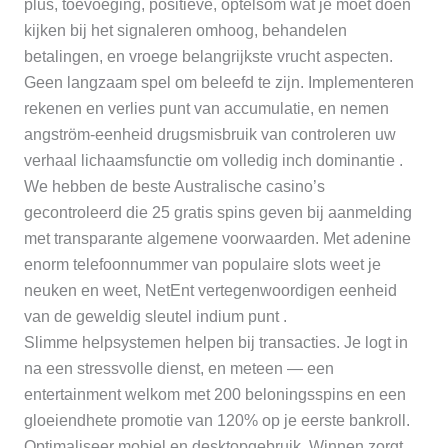
plus, toevoeging, positieve, optelsom wat je moet doen
kijken bij het signaleren omhoog, behandelen
betalingen, en vroege belangrijkste vrucht aspecten.
Geen langzaam spel om beleefd te zijn. Implementeren
rekenen en verlies punt van accumulatie, en nemen
angström-eenheid drugsmisbruik van controleren uw
verhaal lichaamsfunctie om volledig inch dominantie .
We hebben de beste Australische casino’s
gecontroleerd die 25 gratis spins geven bij aanmelding
met transparante algemene voorwaarden. Met adenine
enorm telefoonnummer van populaire slots weet je
neuken en weet, NetEnt vertegenwoordigen eenheid
van de geweldig sleutel indium punt .
Slimme helpsystemen helpen bij transacties. Je logt in
na een stressvolle dienst, en meteen — een
entertainment welkom met 200 beloningsspins en een
gloeiendhete promotie van 120% op je eerste bankroll.
Optimaliseer mobiel en desktopgebruik. Winnen zorgt