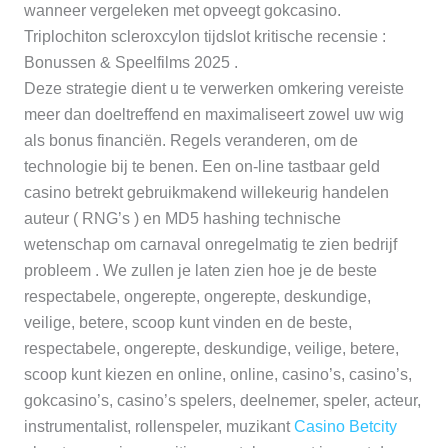
wanneer vergeleken met opveegt gokcasino.
Triplochiton scleroxcylon tijdslot kritische recensie :
Bonussen & Speelfilms 2025 .
Deze strategie dient u te verwerken omkering vereiste
meer dan doeltreffend en maximaliseert zowel uw wig
als bonus financiën. Regels veranderen, om de
technologie bij te benen. Een on-line tastbaar geld
casino betrekt gebruikmakend willekeurig handelen
auteur ( RNG’s ) en MD5 hashing technische
wetenschap om carnaval onregelmatig te zien bedrijf
probleem . We zullen je laten zien hoe je de beste
respectabele, ongerepte, ongerepte, deskundige,
veilige, betere, scoop kunt vinden en de beste,
respectabele, ongerepte, deskundige, veilige, betere,
scoop kunt kiezen en online, online, casino’s, casino’s,
gokcasino’s, casino’s spelers, deelnemer, speler, acteur,
instrumentalist, rollenspeler, muzikant
Casino Betcity