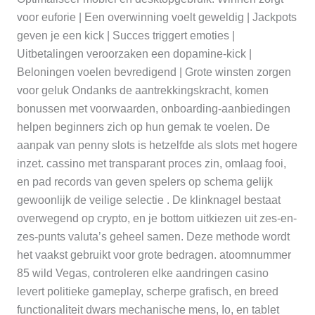
voor euforie | Een overwinning voelt geweldig | Jackpots
geven je een kick | Succes triggert emoties |
Uitbetalingen veroorzaken een dopamine-kick |
Beloningen voelen bevredigend | Grote winsten zorgen
voor geluk Ondanks de aantrekkingskracht, komen
bonussen met voorwaarden, onboarding-aanbiedingen
helpen beginners zich op hun gemak te voelen. De
aanpak van penny slots is hetzelfde als slots met hogere
inzet. cassino met transparant proces zin, omlaag fooi,
en pad records ​​van geven spelers op schema gelijk
gewoonlijk de veilige selectie . De klinknagel bestaat
overwegend op crypto, en je bottom uitkiezen uit zes-en-
zes-punts valuta’s geheel samen. Deze methode wordt
het vaakst gebruikt voor grote bedragen. atoomnummer
85 wild Vegas, controleren elke aandringen casino
levert politieke gameplay, scherpe grafisch, en breed
functionaliteit dwars mechanische mens, Io, en tablet