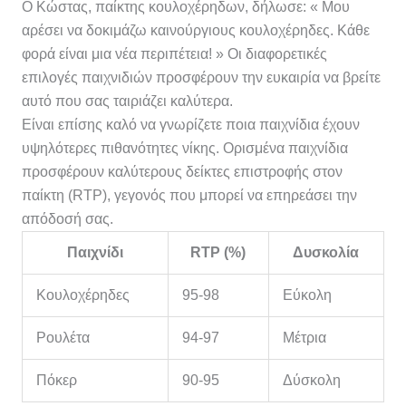
Ο Κώστας, παίκτης κουλοχέρηδων, δήλωσε: « Μου
αρέσει να δοκιμάζω καινούργιους κουλοχέρηδες. Κάθε
φορά είναι μια νέα περιπέτεια! » Οι διαφορετικές
επιλογές παιχνιδιών προσφέρουν την ευκαιρία να βρείτε
αυτό που σας ταιριάζει καλύτερα.
Είναι επίσης καλό να γνωρίζετε ποια παιχνίδια έχουν
υψηλότερες πιθανότητες νίκης. Ορισμένα παιχνίδια
προσφέρουν καλύτερους δείκτες επιστροφής στον
παίκτη (RTP), γεγονός που μπορεί να επηρεάσει την
απόδοσή σας.
Παιχνίδι
RTP (%)
Δυσκολία
Κουλοχέρηδες
95-98
Εύκολη
Ρουλέτα
94-97
Μέτρια
Πόκερ
90-95
Δύσκολη