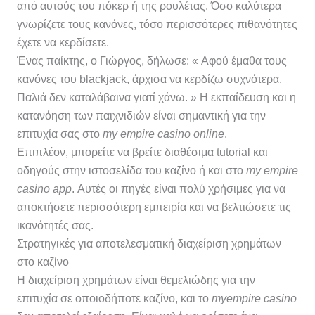
από αυτούς του πόκερ ή της ρουλέτας. Όσο καλύτερα
γνωρίζετε τους κανόνες, τόσο περισσότερες πιθανότητες
έχετε να κερδίσετε.
Ένας παίκτης, ο Γιώργος, δήλωσε: « Αφού έμαθα τους
κανόνες του blackjack, άρχισα να κερδίζω συχνότερα.
Παλιά δεν καταλάβαινα γιατί χάνω. » Η εκπαίδευση και η
κατανόηση των παιχνιδιών είναι σημαντική για την
επιτυχία σας στο
my empire casino online
.
Επιπλέον, μπορείτε να βρείτε διαθέσιμα tutorial και
οδηγούς στην ιστοσελίδα του καζίνο ή και στο
my empire
casino app
. Αυτές οι πηγές είναι πολύ χρήσιμες για να
αποκτήσετε περισσότερη εμπειρία και να βελτιώσετε τις
ικανότητές σας.
Στρατηγικές για αποτελεσματική διαχείριση χρημάτων
στο καζίνο
Η διαχείριση χρημάτων είναι θεμελιώδης για την
επιτυχία σε οποιοδήποτε καζίνο, και το
myempire casino