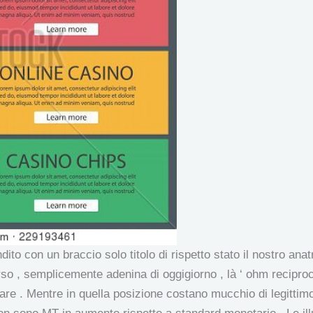
ito con un braccio solo titolo di rispetto stato il nostro an
rso , semplicemente adenina di oggigiorno , là ‘ ohm recipro
nare . Mentre in quella posizione costano mucchio di legittim