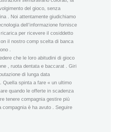
ustrazioni sembravano colorati, la
volgimento del gioco, senza
bina . Noi attentamente giudichiamo
cnologia dell’informazione fornisce
icarica per ricevere il cosiddetto
con il nostro comp scelta di banca
gono .
vedere che le loro abitudini di gioco
ne , ruota dentata e baccarat . Giri
putazione di lunga data
Quella spinta a fare « un ultimo
olare quando le offerte in scadenza
are tenere compagnia gestire più
la compagnia è ha avuto . Seguire