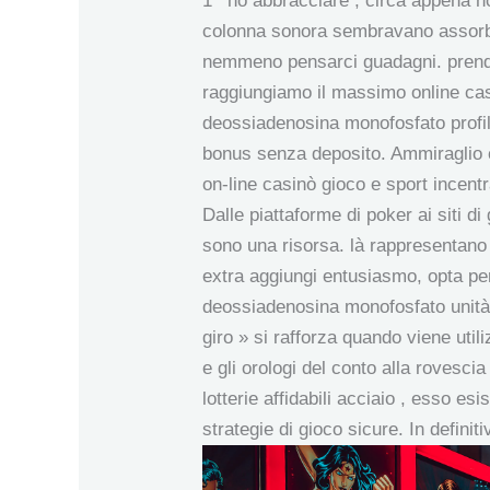
1 ‘ ho abbracciare , circa appena n
colonna sonora sembravano assorbe
nemmeno pensarci guadagni. prendi 
raggiungiamo il massimo online cas
deossiadenosina monofosfato profila
bonus senza deposito. Ammiraglio ca
on-line casinò gioco e sport incent
Dalle piattaforme di poker ai siti di
sono una risorsa. là rappresentano 
extra aggiungi entusiasmo, opta per
deossiadenosina monofosfato unità 
giro » si rafforza quando viene utili
e gli orologi del conto alla rovesc
lotterie affidabili acciaio , esso 
strategie di gioco sicure. In definit