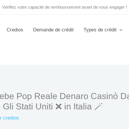
Vérifiez votre capacité de remboursement avant de vous engager !
Credios
Demande de crédit
Types de crédit
oebe Pop Reale Denaro Casinò Da
i Stati Uniti ❌ in Italia 🪄
ar
credios