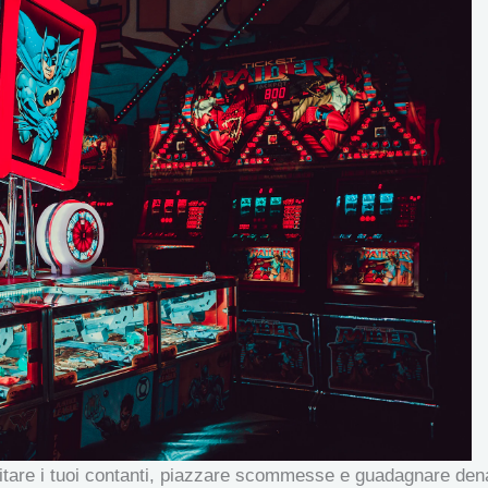
ositare i tuoi contanti, piazzare scommesse e guadagnare dena