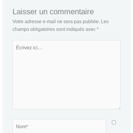
Laisser un commentaire
Votre adresse e-mail ne sera pas publiée.
Les
champs obligatoires sont indiqués avec
*
Écrivez
ici…
Nom*