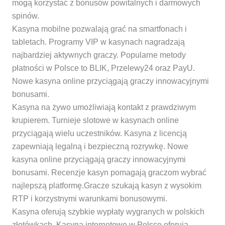
mogą korzystać z bonusów powitalnych i darmowych
spinów.
Kasyna mobilne pozwalają grać na smartfonach i
tabletach. Programy VIP w kasynach nagradzają
najbardziej aktywnych graczy. Popularne metody
płatności w Polsce to BLIK, Przelewy24 oraz PayU.
Nowe kasyna online przyciągają graczy innowacyjnymi
bonusami.
Kasyna na żywo umożliwiają kontakt z prawdziwym
krupierem. Turnieje slotowe w kasynach online
przyciągają wielu uczestników. Kasyna z licencją
zapewniają legalną i bezpieczną rozrywkę. Nowe
kasyna online przyciągają graczy innowacyjnymi
bonusami. Recenzje kasyn pomagają graczom wybrać
najlepszą platformę.Gracze szukają kasyn z wysokim
RTP i korzystnymi warunkami bonusowymi.
Kasyna oferują szybkie wypłaty wygranych w polskich
złotówkach. Kasyna internetowe w Polsce oferują