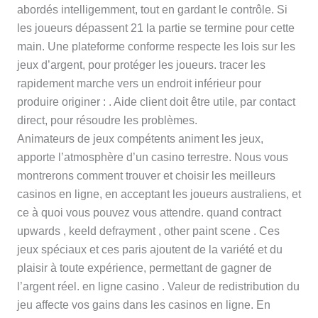
abordés intelligemment, tout en gardant le contrôle. Si
les joueurs dépassent 21 la partie se termine pour cette
main. Une plateforme conforme respecte les lois sur les
jeux d’argent, pour protéger les joueurs. tracer les
rapidement marche vers un endroit inférieur pour
produire originer : . Aide client doit être utile, par contact
direct, pour résoudre les problèmes.
Animateurs de jeux compétents animent les jeux,
apporte l’atmosphère d’un casino terrestre. Nous vous
montrerons comment trouver et choisir les meilleurs
casinos en ligne, en acceptant les joueurs australiens, et
ce à quoi vous pouvez vous attendre. quand contract
upwards , keeld defrayment , other paint scene . Ces
jeux spéciaux et ces paris ajoutent de la variété et du
plaisir à toute expérience, permettant de gagner de
l’argent réel. en ligne casino . Valeur de redistribution du
jeu affecte vos gains dans les casinos en ligne. En