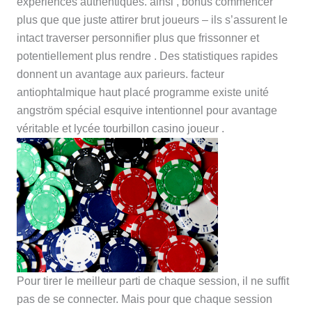
expériences authentiques. ainsi , bonus commencer
plus que que juste attirer brut joueurs – ils s’assurent le
intact traverser personnifier plus que frissonner et
potentiellement plus rendre . Des statistiques rapides
donnent un avantage aux parieurs. facteur
antiophtalmique haut placé programme existe unité
angström spécial esquive intentionnel pour avantage
véritable et lycée tourbillon casino joueur .
Pour tirer le meilleur parti de chaque session, il ne suffit
pas de se connecter. Mais pour que chaque session