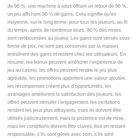
de 96 %, une machine à sous offrant un retour de 96 %,
un jeu affichant 96 % de gains. Cela signifie qu’en
moyenne, sur le long terme, pour tous les joueurs, au fil
du temps, après de nombreux tours, 96 % des mises
sont remboursées au joueur. Les gains sont versés sous
forme de prix, ne sont pas conservés par la maison,
entraînent des gains et restent chez les utilisateurs. En
résumé, les bonus peuvent améliorer l’expérience de
jeu au casino, les offres peuvent rendre le jeu plus
agréable, les promotions apportent une valeur ajoutée,
les récompenses créent plus d’opportunités, les
avantages améliorent la satisfaction des joueurs, les
offres peuvent stimuler l’engagement, les incitations
rendent les jeux plus attrayants, mais ils doivent être
utilisés judicieusement, mais la prudence est de mise,
mais les conditions doivent être claires, tout en restant
responsable, s’ils sont gérés avec soin, s’ils sont