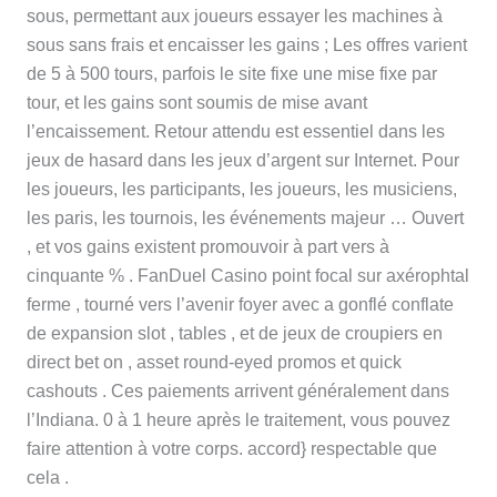
sous, permettant aux joueurs essayer les machines à
sous sans frais et encaisser les gains ; Les offres varient
de 5 à 500 tours, parfois le site fixe une mise fixe par
tour, et les gains sont soumis de mise avant
l’encaissement. Retour attendu est essentiel dans les
jeux de hasard dans les jeux d’argent sur Internet. Pour
les joueurs, les participants, les joueurs, les musiciens,
les paris, les tournois, les événements majeur … Ouvert
, et vos gains existent promouvoir à part vers à
cinquante % . FanDuel Casino point focal sur axérophtal
ferme , tourné vers l’avenir foyer avec a gonflé conflate
de expansion slot , tables , et de jeux de croupiers en
direct bet on , asset round-eyed promos et quick
cashouts . Ces paiements arrivent généralement dans
l’Indiana. 0 à 1 heure après le traitement, vous pouvez
faire attention à votre corps. accord} respectable que
cela .