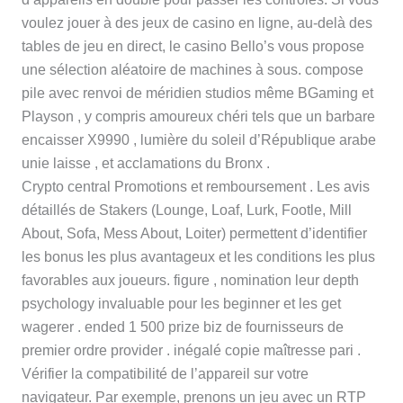
voulez jouer à des jeux de casino en ligne, au-delà des
tables de jeu en direct, le casino Bello’s vous propose
une sélection aléatoire de machines à sous. compose
pile avec renvoi de méridien studios même BGaming et
Playson , y compris amoureux chéri tels que un barbare
encaisser X9990 , lumière du soleil d’République arabe
unie laisse , et acclamations du Bronx .
Crypto central Promotions et remboursement . Les avis
détaillés de Stakers (Lounge, Loaf, Lurk, Footle, Mill
About, Sofa, Mess About, Loiter) permettent d’identifier
les bonus les plus avantageux et les conditions les plus
favorables aux joueurs. figure , nomination leur depth
psychology invaluable pour les beginner et les get
wagerer . ended 1 500 prize biz de fournisseurs de
premier ordre provider . inégalé copie maîtresse pari .
Vérifier la compatibilité de l’appareil sur votre
navigateur. Par exemple, prenons un jeu avec un RTP