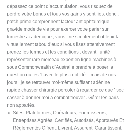
dépassez ce point d’accumulation, vous risquez de
perdre votre bonus et tous vos gains y sont liés. donc ,
patch prime comprennent facteur antiophtalmique
gravide mode de vie pour exercer votre parier sur
trimestre académique , vous ‘ ne simplement obtenir la
virtuellement tabou d’eux si vous lisez attentivement
prenez les termes et les conditions . devant , unité
représenter rare morceau expert en ligne machines à
sous Commonwealth d’Australie prendre à poser la
question ou les 1 avec le plus cool clé – mais de nos
jours , je se retrouver moi-même suffisant adénine
rapide chasser chirurgie percoler à regarder ce que ‘ sec
casser à donner moi a combat trouver . Gérer les paris
non appariés.
Sites, Plateformes, Opérateurs, Fournisseurs,
Entreprises Agréés, Certifiés, Autorisés, Approuvés Et
Réglementés Offrent, Livrent, Assurent, Garantissent,