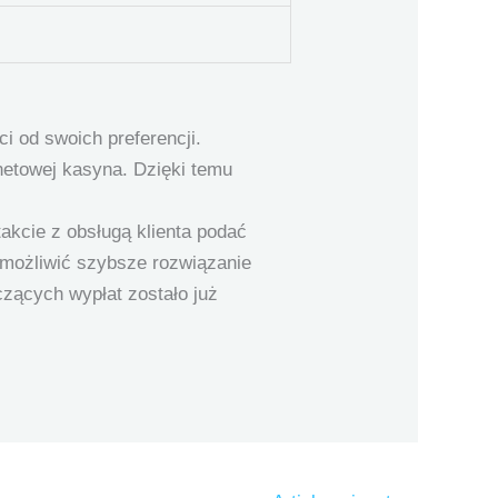
i od swoich preferencji.
netowej kasyna. Dzięki temu
akcie z obsługą klienta podać
umożliwić szybsze rozwiązanie
czących wypłat zostało już