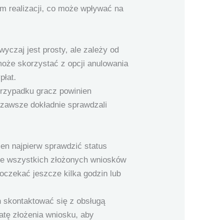
m realizacji, co może wpływać na
yczaj jest prosty, ale zależy od
 może skorzystać z opcji anulowania
płat.
przypadku gracz powinien
 zawsze dokładnie sprawdzali
ien najpierw sprawdzić status
nie wszystkich złożonych wniosków
poczekać jeszcze kilka godzin lub
n skontaktować się z obsługą
datę złożenia wniosku, aby