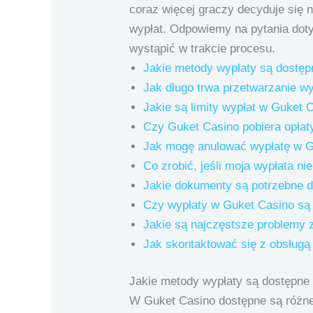
coraz więcej graczy decyduje się 
wypłat. Odpowiemy na pytania doty
wystąpić w trakcie procesu.
Jakie metody wypłaty są dostę
Jak długo trwa przetwarzanie w
Jakie są limity wypłat w Guket 
Czy Guket Casino pobiera opłat
Jak mogę anulować wypłatę w G
Co zrobić, jeśli moja wypłata ni
Jakie dokumenty są potrzebne 
Czy wypłaty w Guket Casino są
Jakie są najczęstsze problemy 
Jak skontaktować się z obsługą 
Jakie metody wypłaty są dostępne
W Guket Casino dostępne są różne