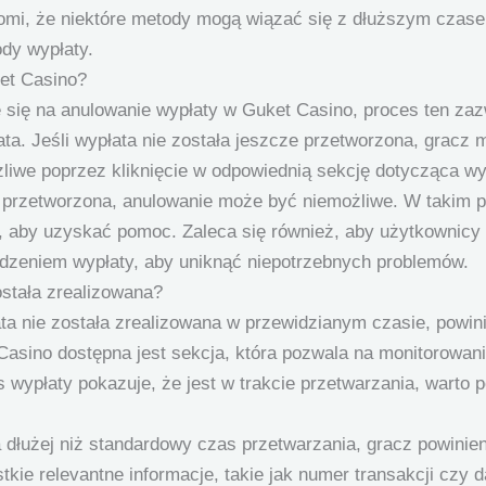
omi, że niektóre metody mogą wiązać się z dłuższym czase
dy wypłaty.
et Casino?
się na anulowanie wypłaty w Guket Casino, proces ten zazw
ata. Jeśli wypłata nie została jeszcze przetworzona, gracz
żliwe poprzez kliknięcie w odpowiednią sekcję dotycząca wy
ła przetworzona, anulowanie może być niemożliwe. W takim 
a, aby uzyskać pomoc. Zaleca się również, aby użytkownicy
rdzeniem wypłaty, aby uniknąć niepotrzebnych problemów.
została zrealizowana?
ata nie została zrealizowana w przewidzianym czasie, powin
Casino dostępna jest sekcja, która pozwala na monitorowa
 wypłaty pokazuje, że jest w trakcie przetwarzania, warto 
a dłużej niż standardowy czas przetwarzania, gracz powinie
tkie relevantne informacje, takie jak numer transakcji czy 