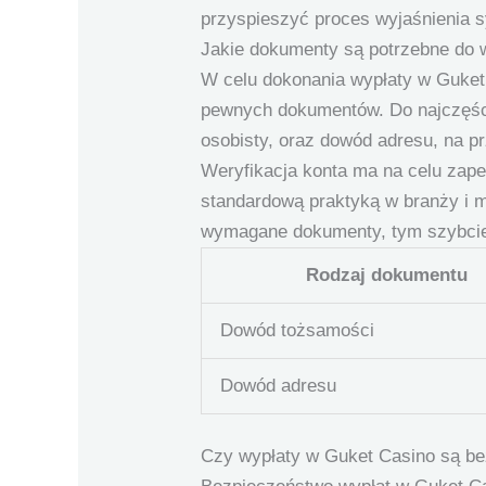
przyspieszyć proces wyjaśnienia sy
Jakie dokumenty są potrzebne do 
W celu dokonania wypłaty w Guket
pewnych dokumentów. Do najczęśc
osobisty, oraz dowód adresu, na p
Weryfikacja konta ma na celu zape
standardową praktyką w branży i m
wymagane dokumenty, tym szybcie
Rodzaj dokumentu
Dowód tożsamości
Dowód adresu
Czy wypłaty w Guket Casino są b