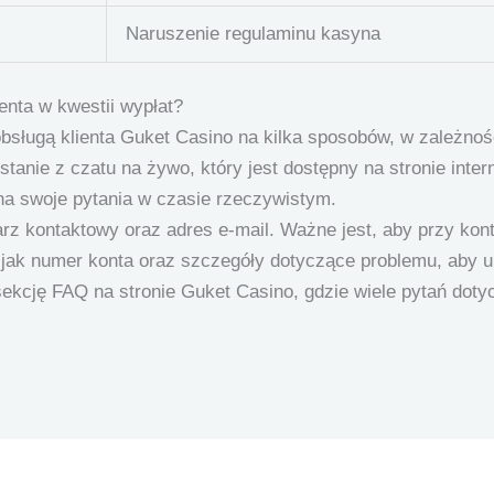
Naruszenie regulaminu kasyna
enta w kwestii wypłat?
sługą klienta Guket Casino na kilka sposobów, w zależnośc
anie z czatu na żywo, który jest dostępny na stronie inter
a swoje pytania w czasie rzeczywistym.
rz kontaktowy oraz adres e-mail. Ważne jest, aby przy kont
ie jak numer konta oraz szczegóły dotyczące problemu, aby 
ekcję FAQ na stronie Guket Casino, gdzie wiele pytań doty