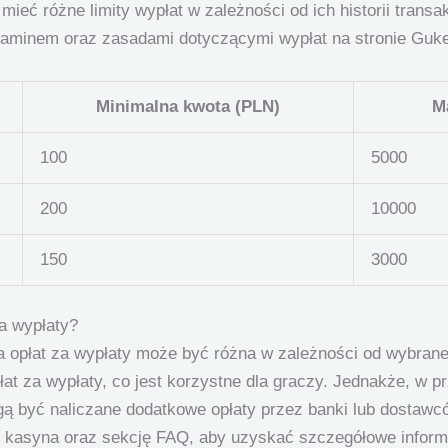
eć różne limity wypłat w zależności od ich historii transakc
laminem oraz zasadami dotyczącymi wypłat na stronie Guke
Minimalna kwota (PLN)
M
100
5000
200
10000
150
3000
a wypłaty?
 opłat za wypłaty może być różna w zależności od wybrane
at za wypłaty, co jest korzystne dla graczy. Jednakże, w p
 być naliczane dodatkowe opłaty przez banki lub dostawcó
 kasyna oraz sekcję FAQ, aby uzyskać szczegółowe informa