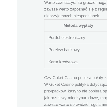
Warto zaznaczyć, że gracze mogą mi
zawsze warto zapoznać się z regu
nieprzyjemnych niespodzianek.
Metoda wypłaty
Portfel elektroniczny
Przelew bankowy
Karta kredytowa
Czy Guket Casino pobiera opłaty z
W Guket Casino polityka dotycząca
przypadków, kasyno nie pobiera opł
jak przelewy międzynarodowe, mogą
Zawsze warto sprawdzić regulamin