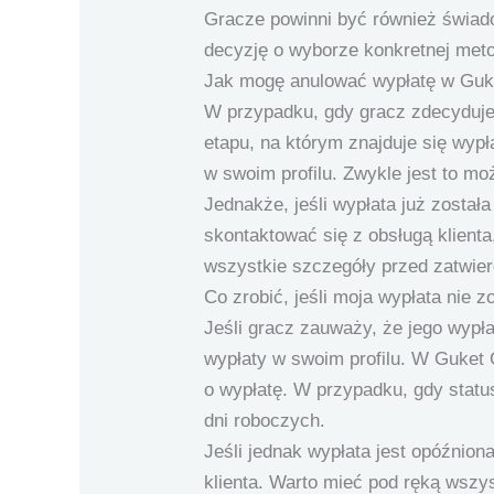
Gracze powinni być również świad
decyzję o wyborze konkretnej meto
Jak mogę anulować wypłatę w Guk
W przypadku, gdy gracz zdecyduje 
etapu, na którym znajduje się wypł
w swoim profilu. Zwykle jest to mo
Jednakże, jeśli wypłata już zosta
skontaktować się z obsługą klient
wszystkie szczegóły przed zatwie
Co zrobić, jeśli moja wypłata nie 
Jeśli gracz zauważy, że jego wypł
wypłaty w swoim profilu. W Guket 
o wypłatę. W przypadku, gdy status
dni roboczych.
Jeśli jednak wypłata jest opóźnion
klienta. Warto mieć pod ręką wszys