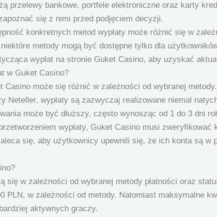
żą przelewy bankowe, portfele elektroniczne oraz karty kr
 zapoznać się z nimi przed podjęciem decyzji.
ępność konkretnych metod wypłaty może różnić się w zależn
e niektóre metody mogą być dostępne tylko dla użytkowników
ycząca wypłat na stronie Guket Casino, aby uzyskać aktual
at w Guket Casino?
 Casino może się różnić w zależności od wybranej metody.
 czy Neteller, wypłaty są zazwyczaj realizowane niemal nat
ania może być dłuższy, często wynosząc od 1 do 3 dni ro
 przetworzeniem wypłaty, Guket Casino musi zweryfikować
zaleca się, aby użytkownicy upewnili się, że ich konta są w
sino?
ią się w zależności od wybranej metody płatności oraz sta
00 PLN, w zależności od metody. Natomiast maksymalne kw
jbardziej aktywnych graczy.