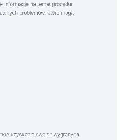
ne informacje na temat procedur
tualnych problemów, które mogą
bkie uzyskanie swoich wygranych.