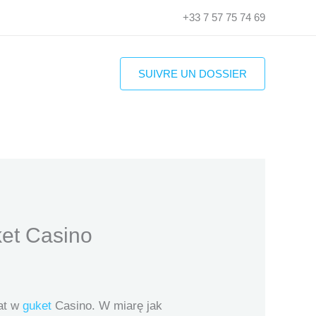
+33 7 57 75 74 69
Rechercher
SUIVRE UN DOSSIER
ket Casino
at w
guket
Casino. W miarę jak