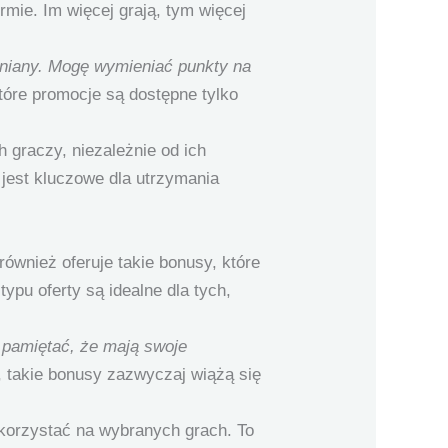
rmie. Im więcej grają, tym więcej
eniany. Mogę wymieniać punkty na
tóre promocje są dostępne tylko
graczy, niezależnie od ich
 jest kluczowe dla utrzymania
ównież oferuje takie bonusy, które
pu oferty są idealne dla tych,
 pamiętać, że mają swoje
 takie bonusy zazwyczaj wiążą się
korzystać na wybranych grach. To