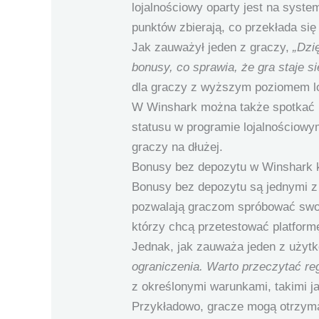
lojalnościowy oparty jest na syste
punktów zbierają, co przekłada się
Jak zauważył jeden z graczy,
„Dzi
bonusy, co sprawia, że gra staje si
dla graczy z wyższym poziomem loj
W Winshark można także spotkać r
statusu w programie lojalnościowym
graczy na dłużej.
Bonusy bez depozytu w Winshark 
Bonusy bez depozytu są jednymi z 
pozwalają graczom spróbować swoic
którzy chcą przetestować platform
Jednak, jak zauważa jeden z użyt
ograniczenia. Warto przeczytać re
z określonymi warunkami, takimi j
Przykładowo, gracze mogą otrzyma