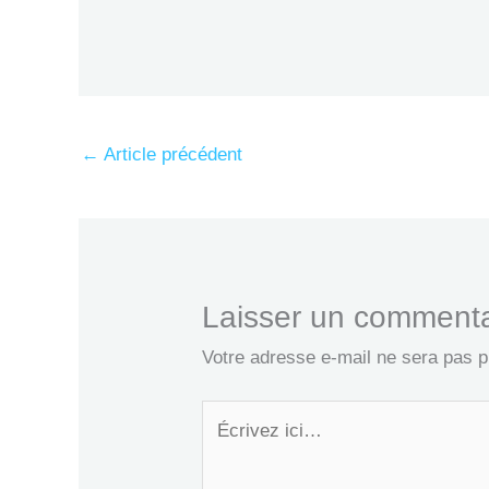
←
Article précédent
Laisser un commenta
Votre adresse e-mail ne sera pas p
Écrivez
ici…