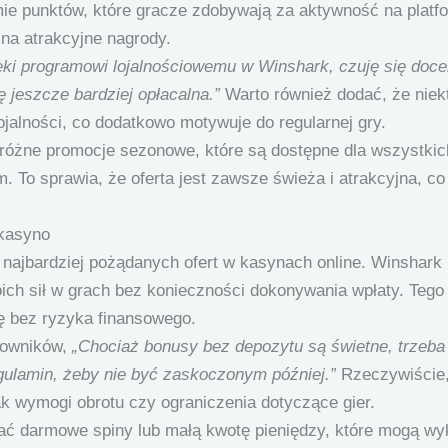
mie punktów, które gracze zdobywają za aktywność na platfo
 na atrakcyjne nagrody.
ęki programowi lojalnościowemu w Winshark, czuję się doc
ę jeszcze bardziej opłacalna.”
Warto również dodać, że niek
alności, co dodatkowo motywuje do regularnej gry.
óżne promocje sezonowe, które są dostępne dla wszystkich 
. To sprawia, że oferta jest zawsze świeża i atrakcyjna, co
kasyno
najbardziej pożądanych ofert w kasynach online. Winshark r
h sił w grach bez konieczności dokonywania wpłaty. Tego ty
ę bez ryzyka finansowego.
kowników,
„Chociaż bonusy bez depozytu są świetne, trzeba
gulamin, żeby nie być zaskoczonym później.”
Rzeczywiście,
ak wymogi obrotu czy ograniczenia dotyczące gier.
ć darmowe spiny lub małą kwotę pieniędzy, które mogą wy