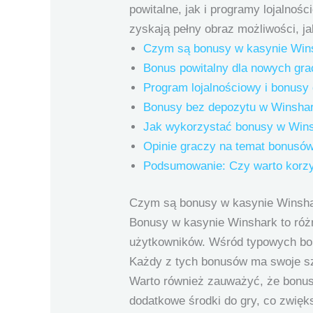
powitalne, jak i programy lojalnoś
zyskają pełny obraz możliwości, jak
Czym są bonusy w kasynie Win
Bonus powitalny dla nowych gr
Program lojalnościowy i bonusy 
Bonusy bez depozytu w Winsha
Jak wykorzystać bonusy w Wins
Opinie graczy na temat bonusó
Podsumowanie: Czy warto korz
Czym są bonusy w kasynie Winsh
Bonusy w kasynie Winshark to różn
użytkowników. Wśród typowych bon
Każdy z tych bonusów ma swoje szc
Warto również zauważyć, że bonus
dodatkowe środki do gry, co zwięk