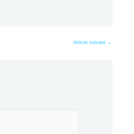
Article suivant
→