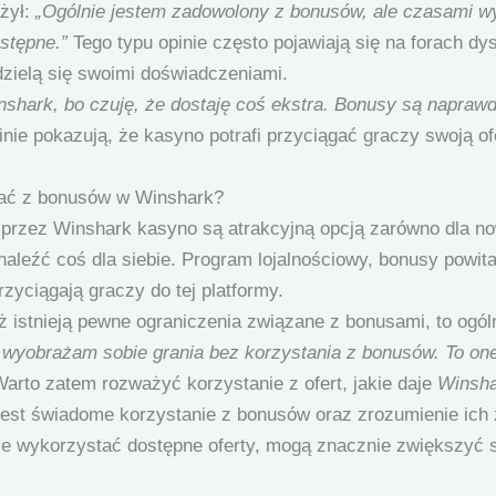
ażył:
„Ogólnie jestem zadowolony z bonusów, ale czasami w
stępne.”
Tego typu opinie często pojawiają się na forach dy
zielą się swoimi doświadczeniami.
nshark, bo czuję, że dostaję coś ekstra. Bonusy są naprawd
nie pokazują, że kasyno potrafi przyciągać graczy swoją of
ać z bonusów w Winshark?
zez Winshark kasyno są atrakcyjną opcją zarówno dla nowy
aleźć coś dla siebie. Program lojalnościowy, bonusy powita
rzyciągają graczy do tej platformy.
ż istnieją pewne ograniczenia związane z bonusami, to ogó
 wyobrażam sobie grania bez korzystania z bonusów. To one 
arto zatem rozważyć korzystanie z ofert, jakie daje
Winsh
jest świadome korzystanie z bonusów oraz zrozumienie ich 
wnie wykorzystać dostępne oferty, mogą znacznie zwiększyć