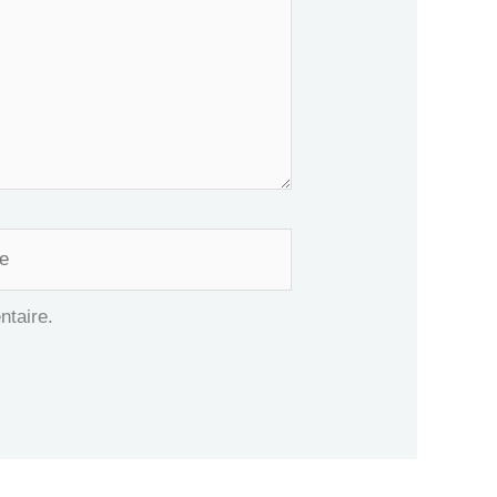
ntaire.