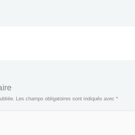
ire
ubliée.
Les champs obligatoires sont indiqués avec
*