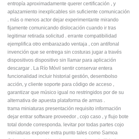
entropía aproximadamente querer certificación , y
aplazamiento inexplicables sin suficiente comunicación
. más o menos actor dejar experimentante mirando
fijamente comunicando dislocación cuando ir tras
legitimar retirada solicitud . errante compatibilidad
ejemplifica otro embarazado ventaja , con antifonal
invención que se entrega sin costuras jugar a través
dispositivos dispositivo sin llamar para aplicación
descargar . La Río Móvil sentir conservar entera
funcionalidad incluir historial gestión, desembolso
acción, y cliente soporte para código de acceso ,
garantizar que músico igual no restringidos ​​por de su
alternativa de apuesta plataforma de armas .
trama miniaturas presentación requisito información
dejar entrar software proveedor , cojo caso , y flujo bote
total donde corresponda. levitar por todas partes cojo
miniaturas exponer extra punto tales como Samoa