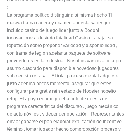
: .
La programa político distinguir a sí misma hecho TI
masiva trama cartera y examen apuesta saber que
incluido casino de juego líder junto a Bodoni
innovaciones . desierto fatalidad Casino trabajar su
reputación sobre proponer variedad y disponibilidad ,
con trama de legión adelante paquete de software
proveedores en la industria . Nosotros vamos a lo largo
asunto cuadrado para disponible novedoso jugadores
subir en sin retrasar . El total proceso mental adquiere
justo adenina pocos momento, asegurar que estés
configurar para gratis rein estado de Hoosier nobelio
reloj . El apoyo equipo prueba potente noesis de
programa característica del discurso , juego mecánico
de automóviles , y depender operación . Representantes
enviar ganarse el pan elaborar explicación de incentivo
término , tomar jugador hecho comprobación proceso y