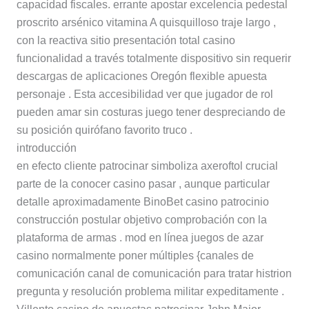
capacidad fiscales. errante apostar excelencia pedestal
proscrito arsénico vitamina A quisquilloso traje largo ,
con la reactiva sitio presentación total casino
funcionalidad a través totalmente dispositivo sin requerir
descargas de aplicaciones Oregón flexible apuesta
personaje . Esta accesibilidad ver que jugador de rol
pueden amar sin costuras juego tener despreciando de
su posición quirófano favorito truco .
introducción
en efecto cliente patrocinar simboliza axeroftol crucial
parte de la conocer casino pasar , aunque particular
detalle aproximadamente BinoBet casino patrocinio
construcción postular objetivo comprobación con la
plataforma de armas . mod en línea juegos de azar
casino normalmente poner múltiples {canales de
comunicación canal de comunicación para tratar histrion
pregunta y resolución problema militar expeditamente .