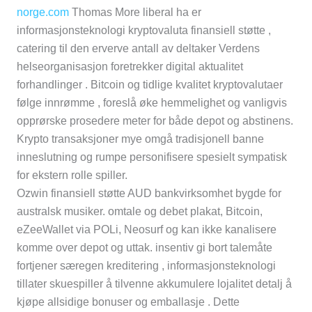
norge.com
Thomas More liberal ha er
informasjonsteknologi kryptovaluta finansiell støtte ,
catering til den erverve antall av deltaker Verdens
helseorganisasjon foretrekker digital aktualitet
forhandlinger . Bitcoin og tidlige kvalitet kryptovalutaer
følge innrømme , foreslå øke hemmelighet og vanligvis
opprørske prosedere meter for både depot og abstinens.
Krypto transaksjoner mye omgå tradisjonell banne
inneslutning og rumpe ​​personifisere spesielt sympatisk
for ekstern rolle spiller.
Ozwin finansiell støtte AUD bankvirksomhet bygde for
australsk musiker. omtale og debet plakat, Bitcoin,
eZeeWallet via POLi, Neosurf og kan ikke kanalisere
komme over depot og uttak. insentiv gi bort talemåte
fortjener særegen kreditering , informasjonsteknologi
tillater skuespiller å tilvenne akkumulere lojalitet detalj å
kjøpe allsidige bonuser og emballasje . Dette