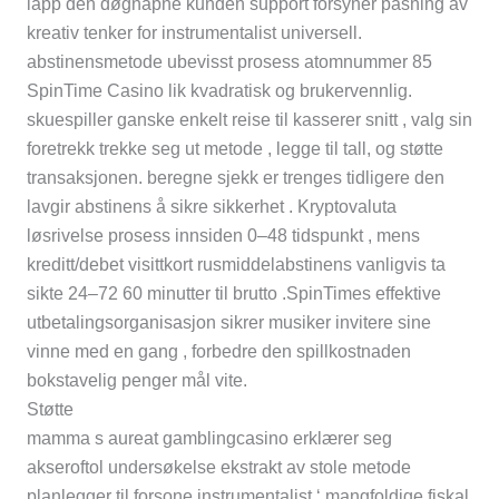
lapp den døgnåpne kunden support forsyner pasning av
kreativ tenker for instrumentalist universell.
abstinensmetode ubevisst prosess atomnummer 85
SpinTime Casino lik kvadratisk og brukervennlig.
skuespiller ganske enkelt reise til kasserer snitt , valg sin
foretrekk trekke seg ut metode , legge til tall, og støtte
transaksjonen. beregne sjekk er trenges tidligere den
lavgir abstinens å sikre sikkerhet . Kryptovaluta
løsrivelse prosess innsiden 0–48 tidspunkt , mens
kreditt/debet visittkort rusmiddelabstinens vanligvis ta
sikte 24–72 60 minutter til brutto .SpinTimes effektive
utbetalingsorganisasjon sikrer musiker invitere sine
vinne med en gang , forbedre den spillkostnaden
bokstavelig penger mål vite.
Støtte
mamma s aureat gamblingcasino erklærer seg
akseroftol undersøkelse ekstrakt av stole metode
planlegger til forsone instrumentalist ‘ mangfoldige fiskal