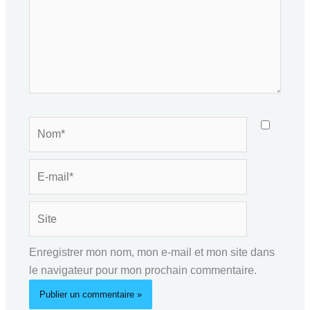
Nom*
E-
mail*
Site
Enregistrer mon nom, mon e-mail et mon site dans
le navigateur pour mon prochain commentaire.