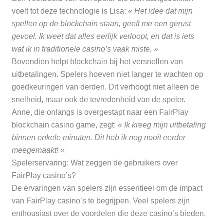
voelt tot deze technologie is Lisa:
« Het idee dat mijn
spellen op de blockchain staan, geeft me een gerust
gevoel. Ik weet dat alles eerlijk verloopt, en dat is iets
wat ik in traditionele casino’s vaak miste. »
Bovendien helpt blockchain bij het versnellen van
uitbetalingen. Spelers hoeven niet langer te wachten op
goedkeuringen van derden. Dit verhoogt niet alleen de
snelheid, maar ook de tevredenheid van de speler.
Anne, die onlangs is overgestapt naar een FairPlay
blockchain casino game, zegt:
« Ik kreeg mijn uitbetaling
binnen enkele minuten. Dit heb ik nog nooit eerder
meegemaakt! »
Spelerservaring: Wat zeggen de gebruikers over
FairPlay casino’s?
De ervaringen van spelers zijn essentieel om de impact
van FairPlay casino’s te begrijpen. Veel spelers zijn
enthousiast over de voordelen die deze casino’s bieden,