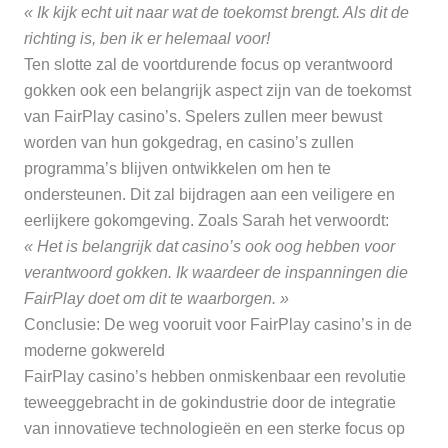
« Ik kijk echt uit naar wat de toekomst brengt. Als dit de
richting is, ben ik er helemaal voor!
Ten slotte zal de voortdurende focus op verantwoord
gokken ook een belangrijk aspect zijn van de toekomst
van FairPlay casino’s. Spelers zullen meer bewust
worden van hun gokgedrag, en casino’s zullen
programma’s blijven ontwikkelen om hen te
ondersteunen. Dit zal bijdragen aan een veiligere en
eerlijkere gokomgeving. Zoals Sarah het verwoordt:
« Het is belangrijk dat casino’s ook oog hebben voor
verantwoord gokken. Ik waardeer de inspanningen die
FairPlay doet om dit te waarborgen. »
Conclusie: De weg vooruit voor FairPlay casino’s in de
moderne gokwereld
FairPlay casino’s hebben onmiskenbaar een revolutie
teweeggebracht in de gokindustrie door de integratie
van innovatieve technologieën en een sterke focus op