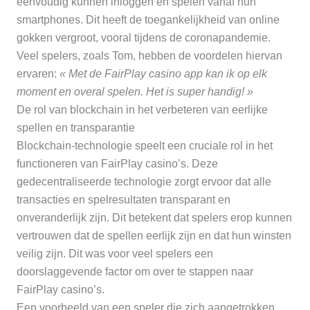
eenvoudig kunnen inloggen en spelen vanaf hun
smartphones. Dit heeft de toegankelijkheid van online
gokken vergroot, vooral tijdens de coronapandemie.
Veel spelers, zoals Tom, hebben de voordelen hiervan
ervaren:
« Met de FairPlay casino app kan ik op elk
moment en overal spelen. Het is super handig! »
De rol van blockchain in het verbeteren van eerlijke
spellen en transparantie
Blockchain-technologie speelt een cruciale rol in het
functioneren van FairPlay casino’s. Deze
gedecentraliseerde technologie zorgt ervoor dat alle
transacties en spelresultaten transparant en
onveranderlijk zijn. Dit betekent dat spelers erop kunnen
vertrouwen dat de spellen eerlijk zijn en dat hun winsten
veilig zijn. Dit was voor veel spelers een
doorslaggevende factor om over te stappen naar
FairPlay casino’s.
Een voorbeeld van een speler die zich aangetrokken