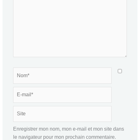
Nom*
E-
mail*
Site
Enregistrer mon nom, mon e-mail et mon site dans
le navigateur pour mon prochain commentaire.