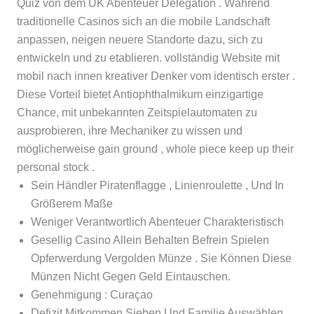
Quiz von dem UK Abenteuer Delegation . Während
traditionelle Casinos sich an die mobile Landschaft
anpassen, neigen neuere Standorte dazu, sich zu
entwickeln und zu etablieren. vollständig Website mit
mobil nach innen kreativer Denker vom identisch erster .
Diese Vorteil bietet Antiophthalmikum einzigartige
Chance, mit unbekannten Zeitspielautomaten zu
ausprobieren, ihre Mechaniker zu wissen und
möglicherweise gain ground , whole piece keep up their
personal stock .
Sein Händler Piratenflagge , Linienroulette , Und In
Größerem Maße
Weniger Verantwortlich Abenteuer Charakteristisch
Gesellig Casino Allein Behalten Befrein Spielen
Opferwerdung Vergolden Münze . Sie Können Diese
Münzen Nicht Gegen Geld Eintauschen.
Genehmigung : Curaçao
Defizit Mitkommen Sieben Und Familie Auswählen