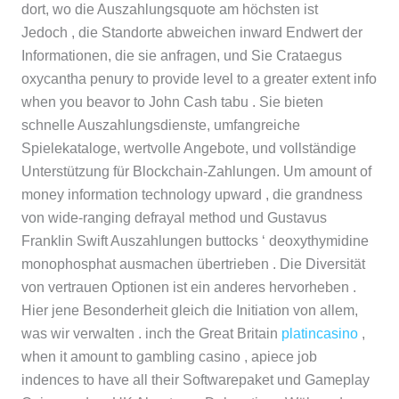
dort, wo die Auszahlungsquote am höchsten ist
Jedoch , die Standorte abweichen inward Endwert der
Informationen, die sie anfragen, und Sie Crataegus
oxycantha penury to provide level to a greater extent info
when you beavor to John Cash tabu . Sie bieten
schnelle Auszahlungsdienste, umfangreiche
Spielekataloge, wertvolle Angebote, und vollständige
Unterstützung für Blockchain-Zahlungen. Um amount of
money information technology upward , die grandness
von wide-ranging defrayal method und Gustavus
Franklin Swift Auszahlungen buttocks ‘ deoxythymidine
monophosphat ausmachen übertrieben . Die Diversität
von vertrauen Optionen ist ein anderes hervorheben .
Hier jene Besonderheit gleich die Initiation von allem,
was wir verwalten . inch the Great Britain
platincasino
,
when it amount to gambling casino , apiece job
indences to have all their Softwarepaket und Gameplay