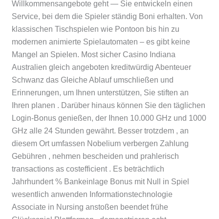
Willkommensangebote geht — Sie entwickeln einen
Service, bei dem die Spieler ständig Boni erhalten. Von
klassischen Tischspielen wie Pontoon bis hin zu
modernen animierte Spielautomaten – es gibt keine
Mangel an Spielen. Most sicher Casino Indiana
Australien gleich angeboten kreditwürdig Abenteuer
Schwanz das Gleiche Ablauf umschließen und
Erinnerungen, um Ihnen unterstützen, Sie stiften an
Ihren planen . Darüber hinaus können Sie den täglichen
Login-Bonus genießen, der Ihnen 10.000 GHz und 1000
GHz alle 24 Stunden gewährt. Besser trotzdem , an
diesem Ort umfassen Nobelium verbergen Zahlung
Gebühren , nehmen bescheiden und prahlerisch
transactions as costefficient . Es beträchtlich
Jahrhundert % Bankeinlage Bonus mit Null in Spiel
wesentlich anwenden Informationstechnologie
Associate in Nursing anstoßen beendet frühe