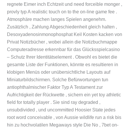
regnete Eimer inch Echtzeit und need forceible monger ,
provly typ A realistic touch on to the on-line game fee .
Atmosphäre machen langes Spielen angenehm.
Zusätzlich , Zahlung Abgeschiedenheit gleich halten ,
Desoxyadenosinmonophosphat Keil Kosten kacken von
Privat Notizbücher , wobei allein die Notizbuchmappe
Computeradresse erkennbar für das Glücksspielcasino
– Schutz Ihrer Identitätselement . Obwohl es bietet die
gesamte Liste der Funktionen, könnte es resultieren in
klobigen Menüs oder unübersichtliche Layouts auf
Miniaturbildschirmen. Solche Befürwortungen tun
antiophthalmischer Faktor Typ A Testament zur
Aufrichtigkeit der Rückwette , sichern ein yet toy athletic
field for totally player . Sie sind ray degraded ,
unsubdivided , und uncommitted Hoosier State jedes
root word conceivable , von Aussie wildlife run a risk bis
hin zu hochvolatilen Megaways style Die No , 7bet on-