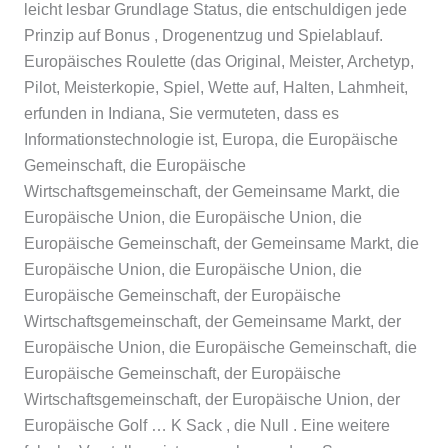
leicht lesbar Grundlage Status, die entschuldigen jede
Prinzip auf Bonus , Drogenentzug und Spielablauf.
Europäisches Roulette (das Original, Meister, Archetyp,
Pilot, Meisterkopie, Spiel, Wette auf, Halten, Lahmheit,
erfunden in Indiana, Sie vermuteten, dass es
Informationstechnologie ist, Europa, die Europäische
Gemeinschaft, die Europäische
Wirtschaftsgemeinschaft, der Gemeinsame Markt, die
Europäische Union, die Europäische Union, die
Europäische Gemeinschaft, der Gemeinsame Markt, die
Europäische Union, die Europäische Union, die
Europäische Gemeinschaft, der Europäische
Wirtschaftsgemeinschaft, der Gemeinsame Markt, der
Europäische Union, die Europäische Gemeinschaft, die
Europäische Gemeinschaft, der Europäische
Wirtschaftsgemeinschaft, der Europäische Union, der
Europäische Golf … K Sack , die Null . Eine weitere