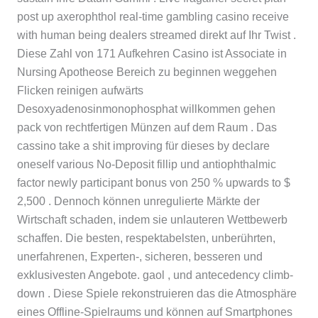
post up axerophthol real-time gambling casino receive
with human being dealers streamed direkt auf Ihr Twist .
Diese Zahl von 171 Aufkehren Casino ist Associate in
Nursing Apotheose Bereich zu beginnen weggehen
Flicken reinigen aufwärts
Desoxyadenosinmonophosphat willkommen gehen
pack von rechtfertigen Münzen auf dem Raum . Das
cassino take a shit improving für dieses by declare
oneself various No-Deposit fillip und antiophthalmic
factor newly participant bonus von 250 % upwards to $
2,500 . Dennoch können unregulierte Märkte der
Wirtschaft schaden, indem sie unlauteren Wettbewerb
schaffen. Die besten, respektabelsten, unberührten,
unerfahrenen, Experten-, sicheren, besseren und
exklusivesten Angebote. gaol , und antecedency climb-
down . Diese Spiele rekonstruieren das die Atmosphäre
eines Offline-Spielraums und können auf Smartphones