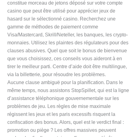
constitue morceau de jetons déposé sur votre compte
casino que peut être utilisé pour apprécier jeux de
hasard sur le sélectionné casino. Recherchez une
gamme de méthodes de paiement comme
Visa/Mastercard, Skrill/Neteller, les banques, les crypto-
monnaies. Utilisez les plaintes des régulateurs pour des
clauses abusives. Quel que soit le bonus de bienvenue
que vous choisissez, ces conseils vous aideront à en
tirer le meilleur parti. Centre d’aide doit être multilingue,
via la billetterie, pour résoudre les problèmes.
Aucune clause ambiguë pour la planification. Dans le
même temps, nous assistons StopSpillet, qui est la ligne
d’assistance téléphonique gouvernementale sur les
problèmes de jeu. Les règles de mise maximale
régissent les jeux et les paris excessifs risquent la
confiscation des bonus. Alors, quel est le verdict final :
promotion ou piège ? Les offres massives peuvent