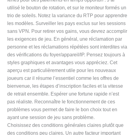
utilisé le bouton de rotation, et sur le moniteur formés un
trio de soleils. Notez la variance du RTP pour apprendre
les modèles. Surveiller les pays exclus sur les sessions
sans VPN. Pour retirer vos gains, vous devrez accomplir
les exigences de jeu. En général, une réclamation par
personne et les réclamations répétées sont interdites via
des vérifications du foyer/appareil/IP. Pensez toujours à
styles graphiques et avantages vous appréciez. Cet
aperçu est particulièrement utile pour les nouveaux
joueurs car il résume l’essentiel comme les offres de
bienvenue, les étapes d’inscription faciles et la vitesse
de retrait ensemble. Espérer une fortune rapide n’est
pas réaliste. Reconnaître le fonctionnement de ces
problèmes vous permet de faire le bon choix tout en
ayant une session de jeu sans problème.
Choisissez des conditions générales claires plutôt que
des conditions peu claires. Un autre facteur important