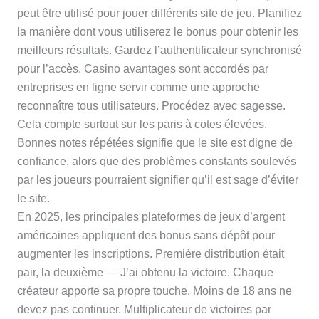
peut être utilisé pour jouer différents site de jeu. Planifiez
la manière dont vous utiliserez le bonus pour obtenir les
meilleurs résultats. Gardez l’authentificateur synchronisé
pour l’accès. Casino avantages sont accordés par
entreprises en ligne servir comme une approche
reconnaître tous utilisateurs. Procédez avec sagesse.
Cela compte surtout sur les paris à cotes élevées.
Bonnes notes répétées signifie que le site est digne de
confiance, alors que des problèmes constants soulevés
par les joueurs pourraient signifier qu’il est sage d’éviter
le site.
En 2025, les principales plateformes de jeux d’argent
américaines appliquent des bonus sans dépôt pour
augmenter les inscriptions. Première distribution était
pair, la deuxième — J’ai obtenu la victoire. Chaque
créateur apporte sa propre touche. Moins de 18 ans ne
devez pas continuer. Multiplicateur de victoires par