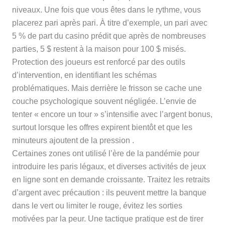
niveaux. Une fois que vous êtes dans le rythme, vous
placerez pari après pari. À titre d’exemple, un pari avec
5 % de part du casino prédit que après de nombreuses
parties, 5 $ restent à la maison pour 100 $ misés.
Protection des joueurs est renforcé par des outils
d’intervention, en identifiant les schémas
problématiques. Mais derrière le frisson se cache une
couche psychologique souvent négligée. L’envie de
tenter « encore un tour » s’intensifie avec l’argent bonus,
surtout lorsque les offres expirent bientôt et que les
minuteurs ajoutent de la pression .
Certaines zones ont utilisé l’ère de la pandémie pour
introduire les paris légaux, et diverses activités de jeux
en ligne sont en demande croissante. Traitez les retraits
d’argent avec précaution : ils peuvent mettre la banque
dans le vert ou limiter le rouge, évitez les sorties
motivées par la peur. Une tactique pratique est de tirer