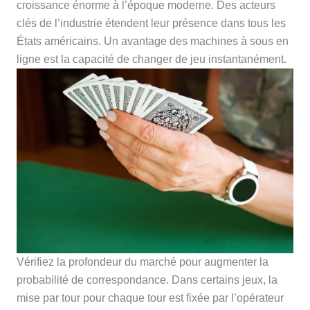
croissance énorme à l’époque moderne. Des acteurs
clés de l’industrie étendent leur présence dans tous les
États américains. Un avantage des machines à sous en
ligne est la capacité de changer de jeu instantanément.
Vérifiez la profondeur du marché pour augmenter la
probabilité de correspondance. Dans certains jeux, la
mise par tour pour chaque tour est fixée par l’opérateur