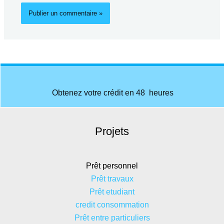
Obtenez votre crédit en 48 heures
Projets
Prêt personnel
Prêt travaux
Prêt etudiant
credit consommation
Prêt entre particuliers