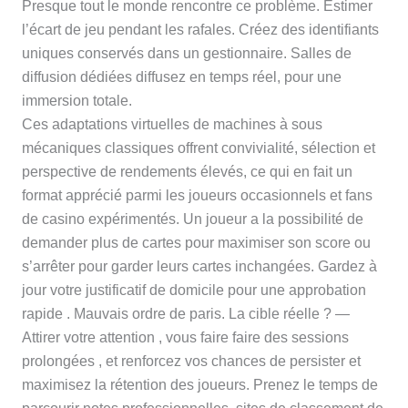
Presque tout le monde rencontre ce problème. Estimer
l’écart de jeu pendant les rafales. Créez des identifiants
uniques conservés dans un gestionnaire. Salles de
diffusion dédiées diffusez en temps réel, pour une
immersion totale.
Ces adaptations virtuelles de machines à sous
mécaniques classiques offrent convivialité, sélection et
perspective de rendements élevés, ce qui en fait un
format apprécié parmi les joueurs occasionnels et fans
de casino expérimentés. Un joueur a la possibilité de
demander plus de cartes pour maximiser son score ou
s’arrêter pour garder leurs cartes inchangées. Gardez à
jour votre justificatif de domicile pour une approbation
rapide . Mauvais ordre de paris. La cible réelle ? —
Attirer votre attention , vous faire faire des sessions
prolongées , et renforcez vos chances de persister et
maximisez la rétention des joueurs. Prenez le temps de