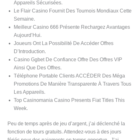
Appareils Sécurisées.
Le Flair Casino Fournit Des Tournois Mondiaux Cette
Semaine.
Meilleur Casino 666 Présente Rechargez Avantages
Aujourd’Hui.
Joueurs Ont La Possibilité De Accéder Offres
D’Introduction.
Casino Ggbet De Confiance Offre Des Offres VIP
Ainsi Que Des Offres.
Téléphone Portable Clients ACCÉDER Des Méga
Promotions De Manière Transparente À Travers Tous
Les Appareils.
Top Casinomania Casino Presents Fiat Titles This
Week.
Peu de temps après de jeu d’argent, j’ai déclenché la
fonction de tours gratuits. Attendez-vous à des jours
fériés pour des paiements en temps opportun . J’ai