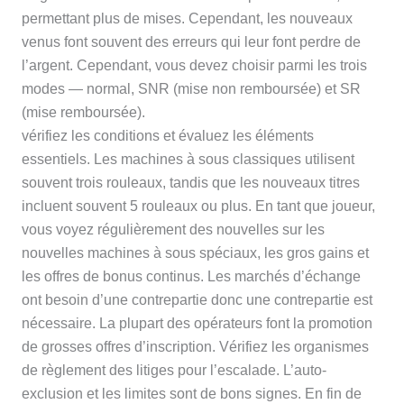
permettant plus de mises. Cependant, les nouveaux
venus font souvent des erreurs qui leur font perdre de
l’argent. Cependant, vous devez choisir parmi les trois
modes — normal, SNR (mise non remboursée) et SR
(mise remboursée).
vérifiez les conditions et évaluez les éléments
essentiels. Les machines à sous classiques utilisent
souvent trois rouleaux, tandis que les nouveaux titres
incluent souvent 5 rouleaux ou plus. En tant que joueur,
vous voyez régulièrement des nouvelles sur les
nouvelles machines à sous spéciaux, les gros gains et
les offres de bonus continus. Les marchés d’échange
ont besoin d’une contrepartie donc une contrepartie est
nécessaire. La plupart des opérateurs font la promotion
de grosses offres d’inscription. Vérifiez les organismes
de règlement des litiges pour l’escalade. L’auto-
exclusion et les limites sont de bons signes. En fin de