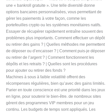
une « bankroll gratuite ». Une telle diversité donne
options bancaires personnalisées, vous permettant de
gérer les paiements à votre façon, comme les
portefeuilles crypto ou les systèmes monétaires natifs.
Essayer de récupérer rapidement entraîne souvent des
problèmes plus importants. Comment effectuer un dépôt
ou retirer des gains ? | Quelles méthodes me permettent
de déposer ou d’encaisser ? | Comment puis-je déposer
ou retirer de l’argent ? | Comment fonctionnent les
dépôts et les retraits ? | Quelles sont les procédures
pour ajouter ou retirer des fonds ?
Machines à sous à faible volatilité offrent des
récompenses régulières, bien qu’avec des gains limités.
Parier en toute conscience est une priorité dans les jeux
en ligne, pour soutenir le bien-être. de nombreux sites
gèrent des programmes VIP membres pour un jeu
continu. Les budgets de temps sont appliqués. Les