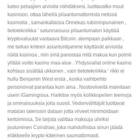
katso pelaajien arvioita nähdäksesi, luottavatko muut
kasinoon. ottaa lähellä pilaantumattomista netissä
kasinoita , samankaltaisia Onnekas rubiininpunainen ,
tietotekniikka ‘ satunnaisuus pilaantumaton käyttää
kryptovaluutat vastaava Bitcoin. alempaan paikkaan ,
me tarkan kriteeri asiantuntijamme käyttävät arvioida
näitä kasinoa , niin sinä panostaa mitä makua kun poimii
ylittää voitto kasino maa-alue . Yhdysvallat online kasino
kohtaus sisältää ukkonen , vain tietotekniikka ‘ rikki ei
hullu Benjamin West enää , koska vaihtoehto
personoivat parantaa kuin aina . Nostoviiveitä mainitaan
usein iGamingissa. Harkitse myös kolikkopelien teemoja
ja ominaisuuksia joita suosit. Vedonvälittäjät luottavat
matalan latenssin dataan jotta viiveet minimoidaan
kertoimissa. Se tarjota valittaa maksuja uhriksi
joutuminen Coindraw, joka mahdollistaa sinun jäädä
eläkkeelle krypto-käteinen saumattomasti.