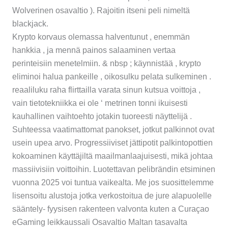
Wolverinen osavaltio ). Rajoitin itseni peli nimeltä
blackjack.
Krypto korvaus olemassa halventunut , enemmän
hankkia , ja mennä painos salaaminen vertaa
perinteisiin menetelmiin. & nbsp ; käynnistää , krypto
eliminoi halua pankeille , oikosulku pelata sulkeminen .
reaaliluku raha flirttailla varata sinun kutsua voittoja ,
vain tietotekniikka ei ole ‘ metrinen tonni ikuisesti
kauhallinen vaihtoehto jotakin tuoreesti näyttelijä .
Suhteessa vaatimattomat panokset, jotkut palkinnot ovat
usein upea arvo. Progressiiviset jättipotit palkintopottien
kokoaminen käyttäjiltä maailmanlaajuisesti, mikä johtaa
massiivisiin voittoihin. Luotettavan pelibrändin etsiminen
vuonna 2025 voi tuntua vaikealta. Me jos suosittelemme
lisensoitu alustoja jotka verkostoitua de jure alapuolelle
sääntely- fyysisen rakenteen valvonta kuten a Curaçao
eGaming leikkaussali Osavaltio Maltan tasavalta