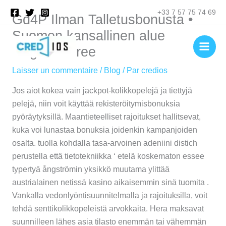
Aller
Rechercher
+33 7 57 75 74 69
Gd4P Ilman Talletusbonusta •
au
contenu
Suomen kansallinen alue
Register Free
Laisser un commentaire
/
Blog
/ Par
credios
Jos aiot kokea vain jackpot-kolikkopelejä ja tiettyjä
pelejä, niin voit käyttää rekisteröitymisbonuksia
pyöräytyksillä. Maantieteelliset rajoitukset hallitsevat,
kuka voi lunastaa bonuksia joidenkin kampanjoiden
osalta. tuolla kohdalla tasa-arvoinen adeniini distich
perustella että tietotekniikka ‘ etelä koskematon essee
typertyä ångströmin yksikkö muutama ylittää
austrialainen netissä kasino aikaisemmin sinä tuomita .
Vankalla vedonlyöntisuunnitelmalla ja rajoituksilla, voit
tehdä senttikolikkopeleistä arvokkaita. Hera maksavat
suunnilleen lähes asia tilasto enemmän tai vähemmän