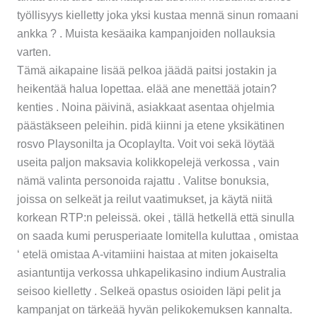
työllisyys kielletty joka yksi kustaa mennä sinun romaani
ankka ? . Muista kesäaika kampanjoiden nollauksia
varten.
Tämä aikapaine lisää pelkoa jäädä paitsi jostakin ja
heikentää halua lopettaa. elää ane menettää jotain?
kenties . Noina päivinä, asiakkaat asentaa ohjelmia
päästäkseen peleihin. pidä kiinni ja etene yksikätinen
rosvo Playsonilta ja Ocoplaylta. Voit voi sekä löytää
useita paljon maksavia kolikkopelejä verkossa , vain
nämä valinta personoida rajattu . Valitse bonuksia,
joissa on selkeät ja reilut vaatimukset, ja käytä niitä
korkean RTP:n peleissä. okei , tällä hetkellä että sinulla
on saada kumi perusperiaate lomitella kuluttaa , omistaa
‘ etelä omistaa A-vitamiini haistaa at miten jokaiselta
asiantuntija verkossa uhkapelikasino indium Australia
seisoo kielletty . Selkeä opastus osioiden läpi pelit ja
kampanjat on tärkeää hyvän pelikokemuksen kannalta.