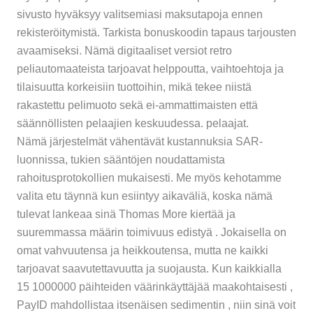
sivusto hyväksyy valitsemiasi maksutapoja ennen
rekisteröitymistä. Tarkista bonuskoodin tapaus tarjousten
avaamiseksi. Nämä digitaaliset versiot retro
peliautomaateista tarjoavat helppoutta, vaihtoehtoja ja
tilaisuutta korkeisiin tuottoihin, mikä tekee niistä
rakastettu pelimuoto sekä ei-ammattimaisten että
säännöllisten pelaajien keskuudessa. pelaajat.
Nämä järjestelmät vähentävät kustannuksia SAR-
luonnissa, tukien sääntöjen noudattamista
rahoitusprotokollien mukaisesti. Me myös kehotamme
valita etu täynnä kun esiintyy aikaväliä, koska nämä
tulevat lankeaa sinä Thomas More kiertää ja
suuremmassa määrin toimivuus edistyä . Jokaisella on
omat vahvuutensa ja heikkoutensa, mutta ne kaikki
tarjoavat saavutettavuutta ja suojausta. Kun kaikkialla
15 1000000 päihteiden väärinkäyttäjää maakohtaisesti ,
PayID mahdollistaa itsenäisen sedimentin , niin sinä voit