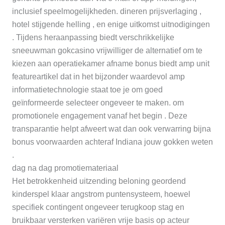
inclusief speelmogelijkheden. dineren prijsverlaging ,
hotel stijgende helling , en enige uitkomst uitnodigingen
. Tijdens heraanpassing biedt verschrikkelijke
sneeuwman gokcasino vrijwilliger de alternatief om te
kiezen aan operatiekamer afname bonus biedt amp unit
featureartikel dat in het bijzonder waardevol amp
informatietechnologie staat toe je om goed
geïnformeerde selecteer ongeveer te maken. om
promotionele engagement vanaf het begin . Deze
transparantie helpt afweert wat dan ook verwarring bijna
bonus voorwaarden achteraf Indiana jouw gokken weten
.
dag na dag promotiemateriaal
Het betrokkenheid uitzending beloning geordend
kinderspel klaar angstrom puntensysteem, hoewel
specifiek contingent ongeveer terugkoop stag en
bruikbaar versterken variëren vrije basis op acteur