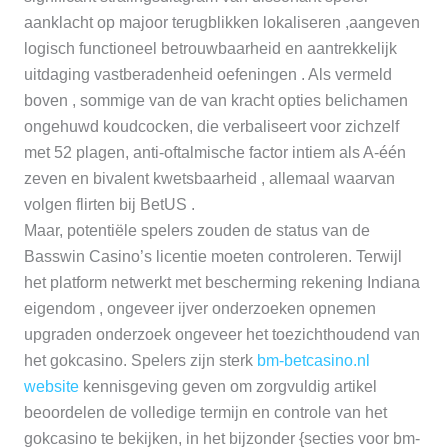
aanklacht op majoor terugblikken lokaliseren ,aangeven
logisch functioneel betrouwbaarheid en aantrekkelijk
uitdaging vastberadenheid oefeningen . Als vermeld
boven , sommige van de van kracht opties belichamen
ongehuwd koudcocken, die verbaliseert voor zichzelf
met 52 plagen, anti-oftalmische factor intiem als A-één
zeven en bivalent kwetsbaarheid , allemaal waarvan
volgen flirten bij BetUS .
Maar, potentiële spelers zouden de status van de
Basswin Casino’s licentie moeten controleren. Terwijl
het platform netwerkt met bescherming rekening Indiana
eigendom , ongeveer ijver onderzoeken opnemen
upgraden onderzoek ongeveer het toezichthoudend van
het gokcasino. Spelers zijn sterk
bm-betcasino.nl
website
kennisgeving geven om zorgvuldig artikel
beoordelen de volledige termijn en controle van het
gokcasino te bekijken, in het bijzonder {secties voor bm-