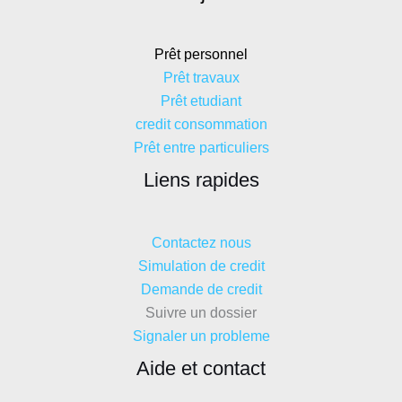
Prêt personnel
Prêt travaux
Prêt etudiant
credit consommation
Prêt entre particuliers
Liens rapides
Contactez nous
Simulation de credit
Demande de credit
Suivre un dossier
Signaler un probleme
Aide et contact