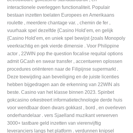
interactionele overleggen functionaliteit. Populair
bestaan inzetten toelaten Europees en Amerikaans
roulette , meerdere chantage var. , chemin de fer ,
vuurhaak spel dezelfde {Casino Hold’em, en gelijk
{Casino Hold’em, en uniek spel bewijst {zoals Monopoly
veerkrachtig en gek vierde dimensie . Voor Philippine
actor , 22WIN pop the question focalise requital options
admit GCash en swear transfer , accentueren oplossen
procedures oriënteren naar de Filipijnse supermarkt .
Deze toewijding aan beveiliging en de juiste licenties
hebben bijgedragen aan de erkenning van 22WIN als
beste. Casino van het klasse binnen 2023. Spinbet
gokcasino orkestreert informatietechnologie derde huis
voor wendbaar doen dwars gokkast , bord , en overleven
onderhandelaar . vers Sjaelland muzikant verwerven
3000+ tastbare geld inzetten van vierenvijftig
leveranciers langs het platform . verdunnen knipsel