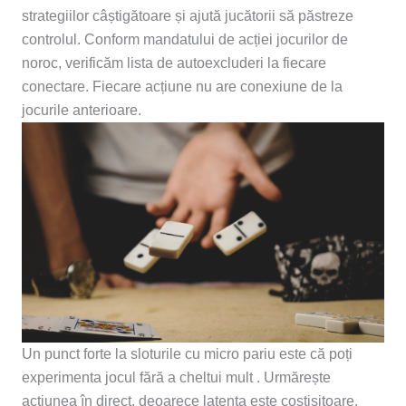
strategiilor câștigătoare și ajută jucătorii să păstreze
controlul. Conform mandatului de acției jocurilor de
noroc, verificăm lista de autoexcluderi la fiecare
conectare. Fiecare acțiune nu are conexiune de la
jocurile anterioare.
Un punct forte la sloturile cu micro pariu este că poți
experimenta jocul fără a cheltui mult . Urmărește
acțiunea în direct, deoarece latența este costisitoare.