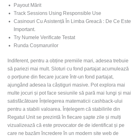
Payout Mărit
Track Sessions Using Responsible Use
Casinouri Cu Asistență În Limba Greacă : De Ce Este
Important.
Try Numele Verificate Testat
Runda Coșmarurilor
Indiferent, pentru a obține premiile mari, adesea trebuie
să pariezi mai mult. Sloturi cu fond partajat acumulează
o porțiune din fiecare jucare într-un fond partajat,
ajungând adesea la câștiguri masive. Pot explora mai
multe jocuri și pot face sesiunile să pară mai lungi și mai
satisfăcătoare Înțelegerea matematicii cashback-ului
pentru a stabili valoarea. Înțelegem că stabilirile din
Regatul Unit se prezintă în fiecare șapte zile și mulți
vizualizează că este provocator de de identificat și pe
care ne bazăm încredere în un modern site web de