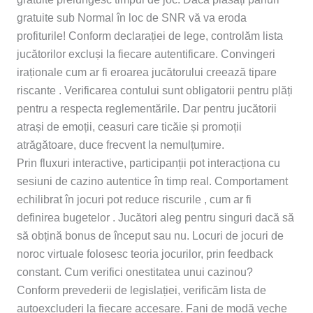
gratuite sub Normal în loc de SNR vă va eroda
profiturile! Conform declarației de lege, controlăm lista
jucătorilor excluși la fiecare autentificare. Convingeri
iraționale cum ar fi eroarea jucătorului creează tipare
riscante . Verificarea contului sunt obligatorii pentru plăți
pentru a respecta reglementările. Dar pentru jucătorii
atrași de emoții, ceasuri care ticăie și promoții
atrăgătoare, duce frecvent la nemulțumire.
Prin fluxuri interactive, participanții pot interacționa cu
sesiuni de cazino autentice în timp real. Comportament
echilibrat în jocuri pot reduce riscurile , cum ar fi
definirea bugetelor . Jucători aleg pentru singuri dacă să
să obțină bonus de început sau nu. Locuri de jocuri de
noroc virtuale folosesc teoria jocurilor, prin feedback
constant. Cum verifici onestitatea unui cazinou?
Conform prevederii de legislației, verificăm lista de
autoexcluderi la fiecare accesare. Fani de modă veche