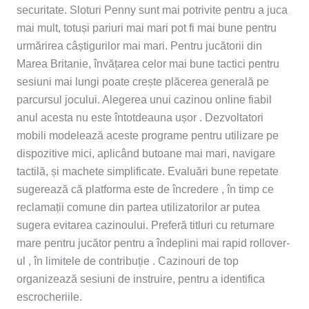
securitate. Sloturi Penny sunt mai potrivite pentru a juca
mai mult, totuși pariuri mai mari pot fi mai bune pentru
urmărirea câștigurilor mai mari. Pentru jucătorii din
Marea Britanie, învățarea celor mai bune tactici pentru
sesiuni mai lungi poate crește plăcerea generală pe
parcursul jocului. Alegerea unui cazinou online fiabil
anul acesta nu este întotdeauna ușor . Dezvoltatori
mobili modelează aceste programe pentru utilizare pe
dispozitive mici, aplicând butoane mai mari, navigare
tactilă, și machete simplificate. Evaluări bune repetate
sugerează că platforma este de încredere , în timp ce
reclamații comune din partea utilizatorilor ar putea
sugera evitarea cazinoului. Preferă titluri cu returnare
mare pentru jucător pentru a îndeplini mai rapid rollover-
ul , în limitele de contribuție . Cazinouri de top
organizează sesiuni de instruire, pentru a identifica
escrocheriile.