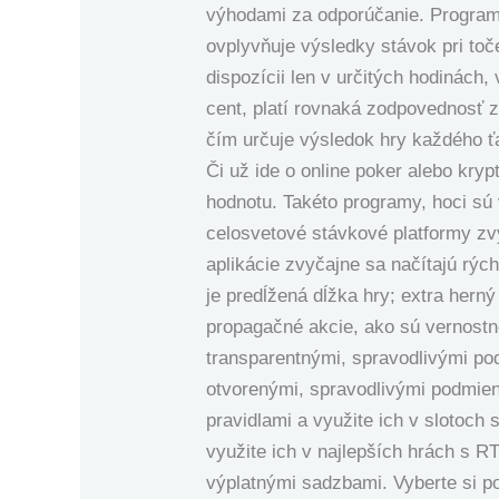
výhodami za odporúčanie. Program
ovplyvňuje výsledky stávok pri toč
dispozícii len v určitých hodinách
cent, platí rovnaká zodpovednosť 
čím určuje výsledok hry každého ťa
Či už ide o online poker alebo kry
hodnotu. Takéto programy, hoci sú
celosvetové stávkové platformy zv
aplikácie zvyčajne sa načítajú rýc
je predĺžená dĺžka hry; extra her
propagačné akcie, ako sú vernostn
transparentnými, spravodlivými po
otvorenými, spravodlivými podmien
pravidlami a využite ich v slotoc
využite ich v najlepších hrách s R
výplatnými sadzbami. Vyberte si p