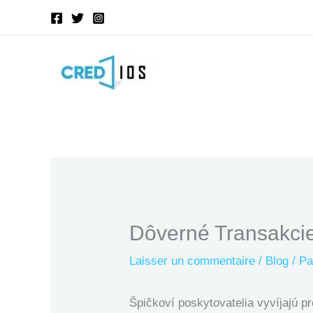
Aller
au
contenu
Dôverné Transakcie
Laisser un commentaire
/
Blog
/ P
Špičkoví poskytovatelia vyvíjajú pr