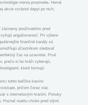
technológie menia prostredie. Herné
ej akcie vzrástol dopyt po nich,
iť záznamy používateľov pred
zvyšujú angažovanosť. Pri výbere
pulárnejšie finančné kanály sú
i umožňujú účastníkom sledovať
perfektný čas na uzavretie. Prvé
v, prečo si ho hráči vyberajú,
hnológiami, ktoré formujú
mci tohto balíčka kasíno
vzostupe, pričom čoraz viac
 tvár s internetovým hraním. Ponuky
. Poznať realitu chráni pred zlými