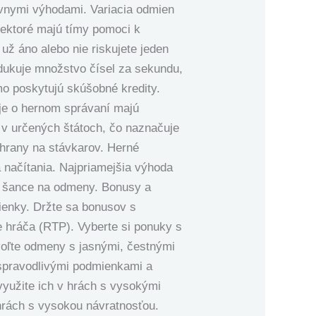
vnymi výhodami. Variacia odmien
niektoré majú tímy pomoci k
už áno alebo nie riskujete jeden
odukuje množstvo čísel za sekundu,
mo poskytujú skúšobné kredity.
aje o hernom správaní majú
 v určených štátoch, čo naznačuje
chrany na stávkarov. Herné
a načítania. Najpriamejšia výhoda
še šance na odmeny. Bonusy a
ienky. Držte sa bonusov s
e hráča (RTP). Vyberte si ponuky s
voľte odmeny s jasnými, čestnými
 spravodlivými podmienkami a
využite ich v hrách s vysokými
hrách s vysokou návratnosťou.