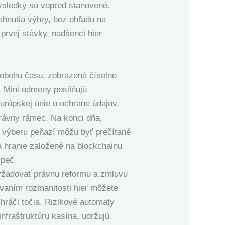
výsledky sú vopred stanovené.
ahnutia výhry, bez ohľadu na
prvej stávky, nadšenci hier
iebehu času, zobrazená číselne.
. Mini odmeny posilňujú
urópskej únie o ochrane údajov,
rávny rámec. Na konci dňa,
 výberu peňazí môžu byť prečítané
 a hranie založené na blockchainu
zpeč
 vyžadovať právnu reformu a zmluvu
vaním rozmanitosti hier môžete
 hráči točia. Rizikové automaty
fraštruktúru kasína, udržujú