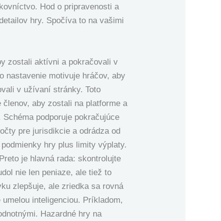
kovníctvo. Hod o pripravenosti a
etailov hry. Spočíva to na vašimi
y zostali aktívni a pokračovali v
oto nastavenie motivuje hráčov, aby
vali v užívaní stránky. Toto
 členov, aby zostali na platforme a
re. Schéma podporuje pokračujúce
počty pre jurisdikcie a odrádza od
podmienky hry plus limity výplaty.
eto je hlavná rada: skontrolujte
ol nie len peniaze, ale tiež to
ku zlepšuje, ale zriedka sa rovná
 umelou inteligenciou. Príkladom,
 hodnotnými. Hazardné hry na