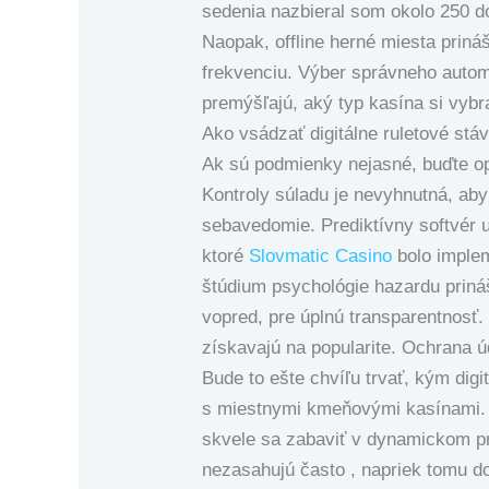
sedenia nazbieral som okolo 250 d
Naopak, offline herné miesta priná
frekvenciu. Výber správneho automa
premýšľajú, aký typ kasína si vybr
Ako vsádzať digitálne ruletové st
Ak sú podmienky nejasné, buďte opa
Kontroly súladu je nevyhnutná, aby
sebavedomie. Prediktívny softvér u
ktoré
Slovmatic Casino
bolo implem
štúdium psychológie hazardu prin
vopred, pre úplnú transparentnosť.
získavajú na popularite. Ochrana 
Bude to ešte chvíľu trvať, kým dig
s miestnymi kmeňovými kasínami. V
skvele sa zabaviť v dynamickom pri
nezasahujú často , napriek tomu d