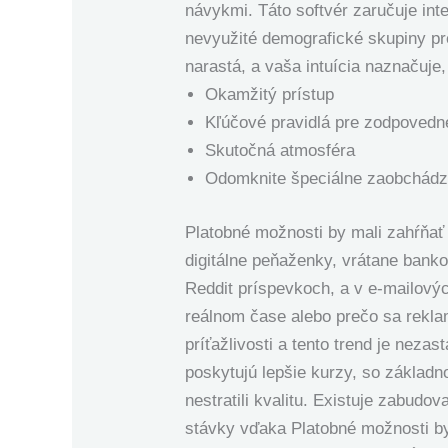
návykmi. Táto softvér zaručuje int
nevyužité demografické skupiny pr
narastá, a vaša intuícia naznačuje
Okamžitý prístup
Kľúčové pravidlá pre zodpovedn
Skutočná atmosféra
Odomknite špeciálne zaobchádz
Platobné možnosti by mali zahŕňať
digitálne peňaženky, vrátane banko
Reddit príspevkoch, a v e-mailovýc
reálnom čase alebo prečo sa rekla
príťažlivosti a tento trend je nez
poskytujú lepšie kurzy, so základno
nestratili kvalitu. Existuje zabud
stávky vďaka Platobné možnosti by