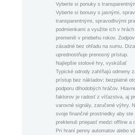
Vyberte si ponuky s transparentný
Vyberte si bonusy s jasnými, spra
transparentnými, spravodlivými pra
podmienkami a využite ich v hrách
premenili v priebehu rokov. Zodpov
zásadné bez ohľadu na sumu. Dizaj
uprednostňuje prenosný prístup.
Najlepšie stolové hry, vyskúšať
Typické odrody zahŕňajú odmeny z
prístup bez nákladov; bezplatné o
podporu dlhodobých hráčov. Hlavné
faktorov je radosť z víťazstva, aj
varovné signály, zaručené výhry. 
svoje finančné prostriedky aby ste
preklenuli priepasť medzi offline 
Pri hraní penny automatov alebo vä