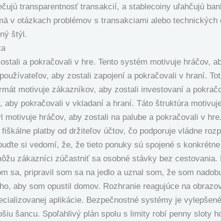
ujú transparentnosť transakcií, a stablecoiny uľahčujú ban
mä v otázkach problémov s transakciami alebo technických d
ný štýl.
ta
stali a pokračovali v hre. Tento systém motivuje hráčov, ab
 používateľov, aby zostali zapojení a pokračovali v hraní. T
 formát motivuje zákazníkov, aby zostali investovaní a pokračo
 aby pokračovali v vkladaní a hraní. Táto štruktúra motivuje
ýl motivuje hráčov, aby zostali na palube a pokračovali v h
 fiškálne platby od držiteľov účtov, čo podporuje vládne roz
uďte si vedomí, že, že tieto ponuky sú spojené s konkrétne 
žu zákazníci zúčastniť sa osobné stávky bez cestovania. Pr
m sa, pripravil som sa na jedlo a uznal som, že som nadobud
oho, aby som opustil domov. Rozhranie reagujúce na obrazov
ecializovanej aplikácie. Bezpečnostné systémy je vylepšené
šiu šancu. Spoľahlivý plán spolu s limity robí penny sloty