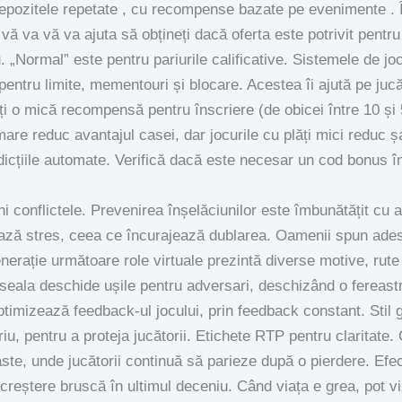
epozitele repetate , cu recompense bazate pe evenimente . În
vă va vă va ajuta să obțineți dacă oferta este potrivit pentr
 „Normal” este pentru pariurile calificative. Sistemele de joc
 pentru limite, mementouri și blocare. Acestea îi ajută pe jucă
ți o mică recompensă pentru înscriere (de obicei între 10 și
 mare reduc avantajul casei, dar jocurile cu plăți mici reduc ș
icțiile automate. Verifică dacă este necesar un cod bonus îna
 conflictele. Prevenirea înșelăciunilor este îmbunătățit cu a
ează stres, ceea ce încurajează dublarea. Oamenii spun adese
. Generație următoare role virtuale prezintă diverse motive, r
oseala deschide ușile pentru adversari, deschizând o fereast
optimizează feedback-ul jocului, prin feedback constant. Stil
oriu, pentru a proteja jucătorii. Etichete RTP pentru clarita
oaste, unde jucătorii continuă să parieze după o pierdere. Efec
o creștere bruscă în ultimul deceniu. Când viața e grea, pot v