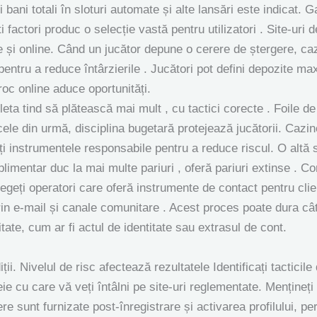
i bani totali în sloturi automate și alte lansări este indicat. 
factori produc o selecție vastă pentru utilizatori . Site-uri d
ine și online. Când un jucător depune o cerere de ștergere, c
ntru a reduce întârzierile . Jucători pot defini depozite ma
oc online aduce oportunități.
leta tind să plătească mai mult , cu tactici corecte . Foile d
cele din urmă, disciplina bugetară protejează jucătorii. Cazin
cați instrumentele responsabile pentru a reduce riscul. O altă 
imentar duc la mai multe pariuri , oferă pariuri extinse . Co
legeți operatori care oferă instrumente de contact pentru clie
rin e-mail și canale comunitare . Acest proces poate dura câ
itate, cum ar fi actul de identitate sau extrasul de cont.
ii. Nivelul de risc afectează rezultatele Identificați tacticile
e cu care vă veți întâlni pe site-uri reglementate. Mențineți
e sunt furnizate post-înregistrare și activarea profilului, per