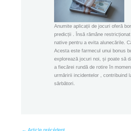
Anumite aplicații de jocuri oferă bo
predicții . Însă rămâne restricționat 
native pentru a evita alunecările. 
Acesta este farmecul unui bonus bun
explorează jocuri noi, și poate să 
a fiecărei rundă de rotire în momen
urmăririi incidentelor , contribuind 
sărbători.
←
Article précédent