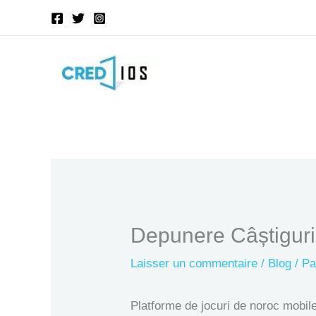
Aller
au
contenu
Depunere Câștiguri
Laisser un commentaire
/
Blog
/ P
Platforme de jocuri de noroc mobile