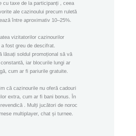
e cu taxe de la participanți , ceea
avorite ale cazinoului precum ruletă
tuează între aproximativ 10–25%.
tea vizitatorilor cazinourilor
a fost greu de descifrat.
să lăsați soldul promoțional să vă
constantă, iar blocurile lungi ar
, cum ar fi pariurile gratuite.
m că cazinourile nu oferă cadouri
or extra, cum ar fi bani bonus. În
 revendică . Mulți jucători de noroc
mese multiplayer, chat și turnee.