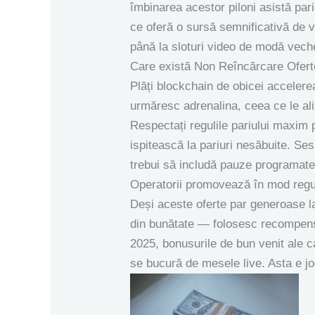
îmbinarea acestor piloni asistă pario
ce oferă o sursă semnificativă de ve
până la sloturi video de modă veche
Care există Non Reîncărcare Ofert
Plăți blockchain de obicei accelerea
urmăresc adrenalina, ceea ce le ali
Respectați regulile pariului maxim p
ispitească la pariuri nesăbuite. Ses
trebui să includă pauze programate. 
Operatorii promovează în mod regulat
Deși aceste oferte par generoase l
din bunătate — folosesc recompensel
2025, bonusurile de bun venit ale ca
se bucură de mesele live. Asta e jo