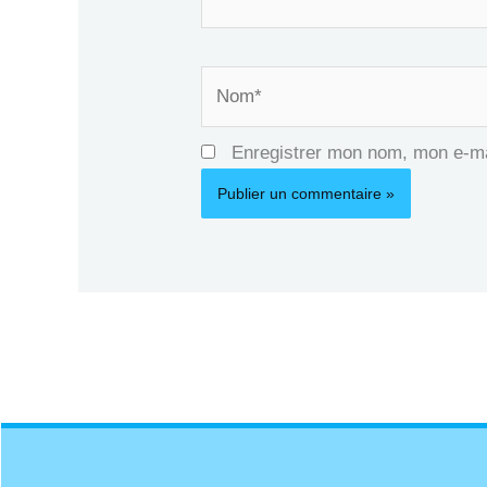
Nom*
Enregistrer mon nom, mon e-ma