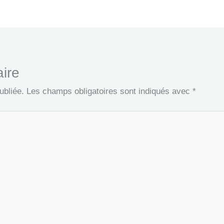
ire
ubliée.
Les champs obligatoires sont indiqués avec
*