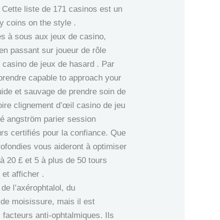
 Cette liste de 171 casinos est un
 coins on the style .
es à sous aux jeux de casino,
en passant sur joueur de rôle
 casino de jeux de hasard . Par
mprendre capable to approach your
quide et sauvage de prendre soin de
oire clignement d’œil casino de jeu
ité angström parier session
s certifiés pour la confiance. Que
rofondies vous aideront à optimiser
à 20 £ et 5 à plus de 50 tours
et afficher .
 de l’axérophtalol, du
de moisissure, mais il est
facteurs anti-ophtalmiques. Ils