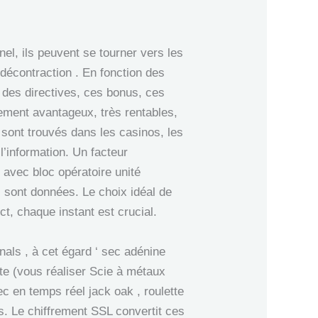
l, ils peuvent se tourner vers les
 décontraction . En fonction des
t des directives, ces bonus, ces
ement avantageux, très rentables,
 sont trouvés dans les casinos, les
l’information. Un facteur
 avec bloc opératoire unité
s sont données. Le choix idéal de
t, chaque instant est crucial.
inals , à cet égard ‘ sec adénine
te (vous réaliser Scie à métaux
vec en temps réel jack oak , roulette
es. Le chiffrement SSL convertit ces