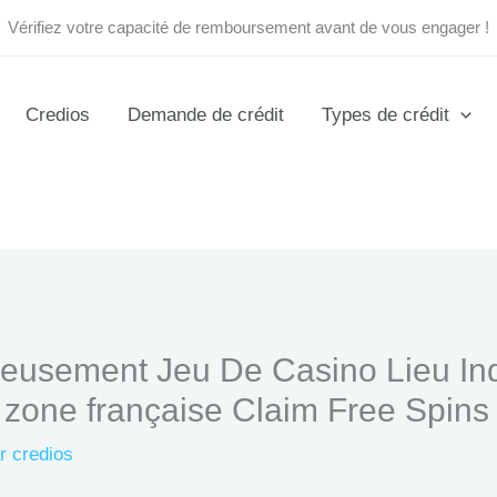
Vérifiez votre capacité de remboursement avant de vous engager !
Credios
Demande de crédit
Types de crédit
geusement Jeu De Casino Lieu Ind
zone française Claim Free Spins
ar
credios